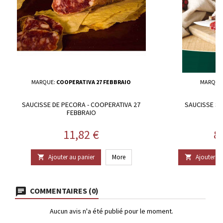
MARQUE:
COOPERATIVA 27 FEBBRAIO
MARQUE
SAUCISSE DE PECORA - COOPERATIVA 27
SAUCISSE SA
FEBBRAIO
Prix
Pr
11,82 €
8
Ajouter au panier
More
Ajouter au


COMMENTAIRES (0)
Aucun avis n'a été publié pour le moment.