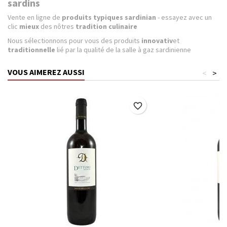
sardins
Vente en ligne de
produits typiques sardinian
- essayez avec un
clic
mieux
des nôtres
tradition culinaire
Nous sélectionnons pour vous des produits
innovativ
et
traditionnelle
lié par la qualité de la salle à gaz sardinienne
VOUS AIMEREZ AUSSI
<
>
favorite_border