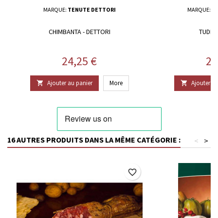
MARQUE:
TENUTE DETTORI
MARQUE:
T
CHIMBANTA - DETTORI
TUDERI
Prix
Pr
24,25 €
23
Ajouter au panier
More
Ajouter au


16 AUTRES PRODUITS DANS LA MÊME CATÉGORIE :
<
>
favorite_border