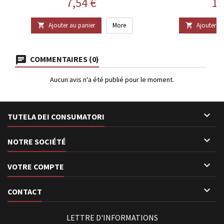
Prix
Pr
7,54 €
11
Ajouter au panier
More
Ajouter au


COMMENTAIRES (0)
Aucun avis n'a été publié pour le moment.

TUTELA DEI CONSUMATORI

NOTRE SOCIÉTÉ

VOTRE COMPTE

CONTACT
LETTRE D'INFORMATIONS