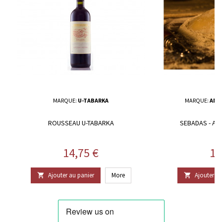
MARQUE:
U-TABARKA
MARQUE:
ANT
ROUSSEAU U-TABARKA
SEBADAS - A
Prix
Pr
14,75 €
13
Ajouter au panier
More
Ajouter au

