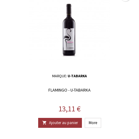
MARQUE:
U-TABARKA
FLAMINGO - U-TABARKA
Prix
13,11 €
Ajouter au panier
More
