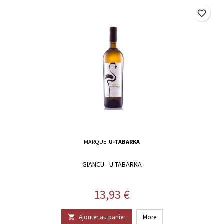
favorite_border
MARQUE:
U-TABARKA
GIANCU - U-TABARKA
Prix
13,93 €
Ajouter au panier
More
