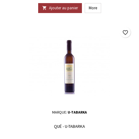
Ajouter au panier
More

favorite_border
MARQUE:
U-TABARKA
QUÉ - U-TABARKA