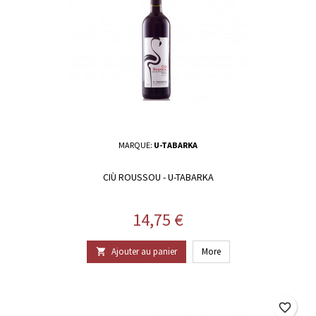
MARQUE:
U-TABARKA
CIÙ ROUSSOU - U-TABARKA
Prix
14,75 €
Ajouter au panier
More

favorite_border