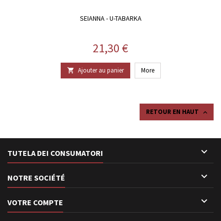
SEIANNA - U-TABARKA
Prix
21,30 €
Ajouter au panier
More

RETOUR EN HAUT


TUTELA DEI CONSUMATORI

NOTRE SOCIÉTÉ

VOTRE COMPTE