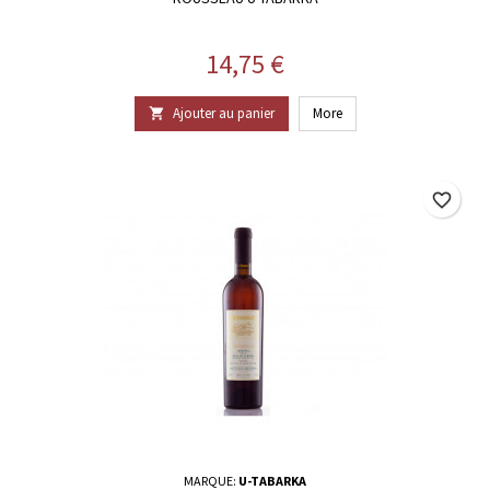
Prix
14,75 €
Ajouter au panier
More

favorite_border
MARQUE:
U-TABARKA