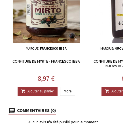
MARQUE:
FRANCESCO IBBA
MARQUE:
NUOVA 
CONFITURE DE MYRTE - FRANCESCO IBBA
CONFITURE DE MYRT
NUOVA AGRI
Prix
Pr
8,97 €
6
Ajouter au panier
More
Ajouter au


COMMENTAIRES (0)
Aucun avis n'a été publié pour le moment.