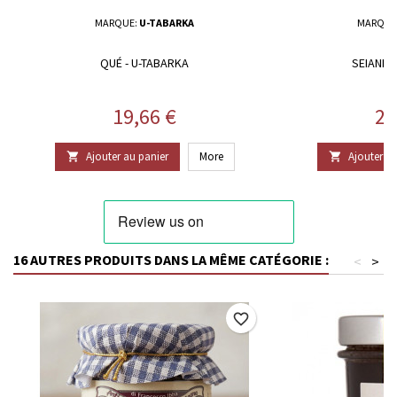
MARQUE:
U-TABARKA
MARQUE
QUÉ - U-TABARKA
SEIANNA
Prix
Pr
19,66 €
21
Ajouter au panier
More
Ajouter au


16 AUTRES PRODUITS DANS LA MÊME CATÉGORIE :
<
>
favorite_border