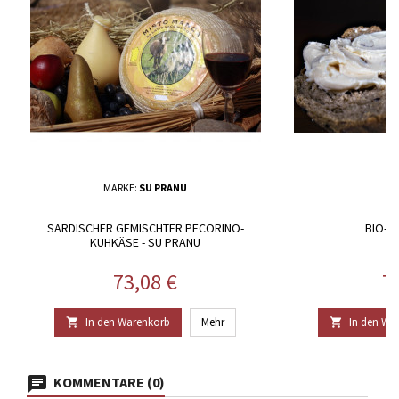
MARKE:
SU PRANU
SARDISCHER GEMISCHTER PECORINO-
BIO-F
KUHKÄSE - SU PRANU
Preis
Pr
73,08 €
7
In den Warenkorb
Mehr
In den Wa


KOMMENTARE (0)