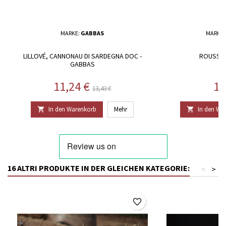
MARKE:
GABBAS
MARKE:
LILLOVÉ, CANNONAU DI SARDEGNA DOC -
ROUSSOU
GABBAS
Preis
Regulärer Preis
Pr
11,24 €
14
13,43 €
In den Warenkorb
Mehr
In den Wa


16 ALTRI PRODUKTE IN DER GLEICHEN KATEGORIE:
<
>
favorite_border