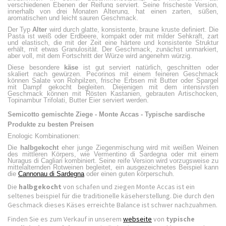
verschiedenen Ebenen der Reifung serviert. Seine frischeste Version,
innerhalb von drei Monaten Alterung, hat einen zarten, süßen,
aromatischen und leicht sauren Geschmack.
Der Typ
Alter
wird durch glatte, konsistente, braune kruste definiert. Die
Pasta ist weiß oder Erdbeere, kompakt oder mit milder Sehkraft, zart
und elastisch, die mit der Zeit eine härtere und konsistente Struktur
erhält, mit etwas Granulosität. Der Geschmack, zunächst unmarkiert,
aber voll, mit dem Fortschritt der Würze wird angenehm würzig.
Diese besondere
käse
ist gut serviert natürlich, geschnitten oder
skaliert nach gewürzen. Pecorinos mit einem feineren Geschmack
können Salate von Rohpilzen, frische Erbsen mit Butter oder Spargel
mit Dampf gekocht begleiten. Diejenigen mit dem intensivsten
Geschmack können mit Rösten Kastanien, gebrauten Artischocken,
Topinambur Trifolati, Butter Eier serviert werden.
Semicotto gemischte Ziege - Monte Accas - Typische sardische
Produkte zu besten Preisen
Enologic Kombinationen:
Die
halbgekocht
eher junge Ziegenmischung wird mit weißen Weinen
des mittleren Körpers, wie Vermentino di Sardegna oder mit einem
Nuragus di Cagliari kombiniert. Seine reife Version wird vorzugsweise zu
mittelalternden Rotweinen begleitet, ein ausgezeichnetes Beispiel kann
die
Cannonau di Sardegna
oder einen guten körperschuh.
Die
halbgekocht
von schafen und ziegen Monte Accas ist ein
seltenes beispiel für die traditionelle käseherstellung. Die durch den
Geschmack dieses Käses erreichte Balance ist schwer nachzuahmen.
Finden Sie es zum Verkauf in unserem
webseite
von
typische