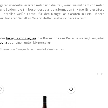
tigsten wiederkäuerarten
milch
und die frau, wenn sie mit dem von
milch
nd lipiden, die ihn besonders zur transformation in
käse
. Eine größere
e Porzellan weiße Farbe, für den Mangel an Caroten in Fett. Höhere
 ein höherer Gehalt an Mineralstoffen, insbesondere Calcium.
der
Nuragus von Cagliari
. Die
Pecorinokäse
Reife bevorzugt begleitet
degna
oder einen guten körperschuh.
er Ebene von Campeda, nur von lokalen Herden.
<
>
border
favorite_border