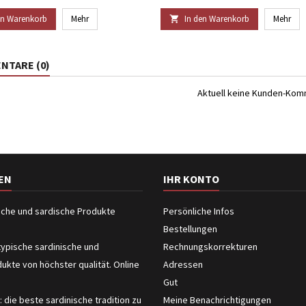
en Warenkorb
Mehr
In den Warenkorb
Mehr

TARE (0)
Aktuell keine Kunden-Ko
EN
IHR KONTO
ische und sardische Produkte
Persönliche Infos
Bestellungen
typische sardinische und
Rechnungskorrekturen
dukte von höchster qualität. Online
Adressen
Gut
: die beste sardinische tradition zu
Meine Benachrichtigungen