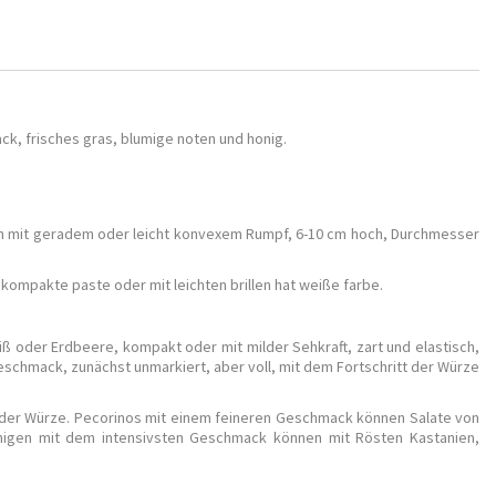
k, frisches gras, blumige noten und honig.
chen mit geradem oder leicht konvexem Rumpf, 6-10 cm hoch, Durchmesser
kompakte paste oder mit leichten brillen hat weiße farbe.
weiß oder Erdbeere, kompakt oder mit milder Sehkraft, zart und elastisch,
 Geschmack, zunächst unmarkiert, aber voll, mit dem Fortschritt der Würze
ch der Würze. Pecorinos mit einem feineren Geschmack können Salate von
enigen mit dem intensivsten Geschmack können mit Rösten Kastanien,