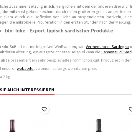
ttliche Zusammensetzung
milch
, verglichen mit dem der anderen drei wich
, die
milch
ist gekennzeichnet durch einen größeren gehalt an proteinen u
r allem durch die Reflexion von Licht an suspendierten Partikeln, ein
egen die mikrobielle Proliferation in den ersten Stunden nach der Melkung;
 - bio- Inke - Export typisch sardischer Produkte
ardo
Süß ist mit mittelgroßen Weißweinen, wie
Vermentino di Sardegna
o
mittleren Alterung, ein ausgezeichnetes Beispiel kann die
Cannonau di Sar
dukte
präsentiert ein sehr beispielhaftes rohmilchbiskuit. Produziert in d
f unserer
webseite
, zu einem außergewöhnlichen preis
a 2 kg
SIE AUCH INTERESSIEREN
favorite_border
favorite_