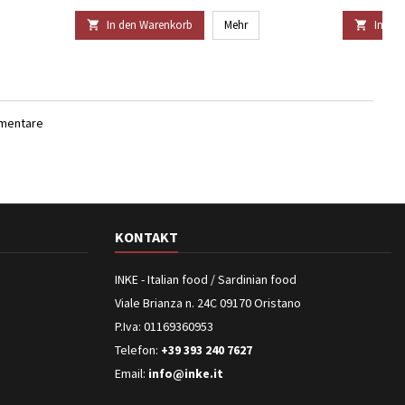
In den Warenkorb
Mehr
In de


mmentare
KONTAKT
INKE - Italian food / Sardinian food
Viale Brianza n. 24C 09170 Oristano
P.Iva: 01169360953
Telefon:
+39 393 240 7627
Email:
info@inke.it