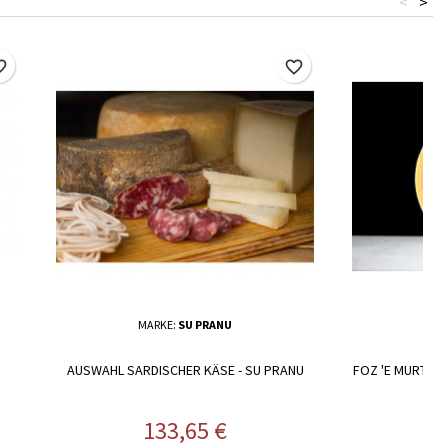
<
>
border
favorite_border
MARKE:
SU PRANU
MAR
AUSWAHL SARDISCHER KÄSE - SU PRANU
FOZ 'E MURTA, 
S
Preis
133,65 €