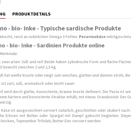
NG
PRODUKTDETAILS
no - bio- Inke - Typische sardische Produkte
ekocht, reich an natürlichen Omega 3 Fetten.
Pecorinokäse
milchgeschmac
o - bio- Inke - Sardinien Produkte online
 Merkmale:
 zwei arten: Süß und reif. Beide haben zylindrische Form und flache Flä
d Gewicht zwischen 2 und 2,5 kg.
ß hat weiße kruste oder neigt zum weichen, glatten und dünnen stroh; die 
st zart, süß, aromatisch oder leicht sauer.
if wird durch glatte, konsistente, braune kruste definiert. Die Pasta ist 
 eine härtere und konsistente Struktur erhält, mit etwas Granulosität. Der
würzig.
e Käse ist ausgezeichnet serviert natürlich, geschnitten oder skaliert na
sche Erbsen mit Butter oder Spargel mit Dampf gekocht begleiten. Diej
hocken, Topinambur Trifolati, Butter Eier serviert werden.