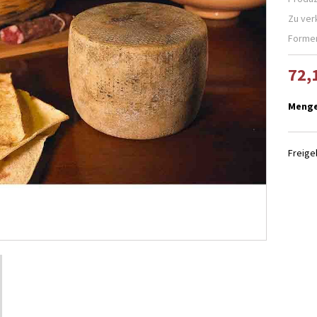
Zu ver
Formen
72,
Meng
Freig