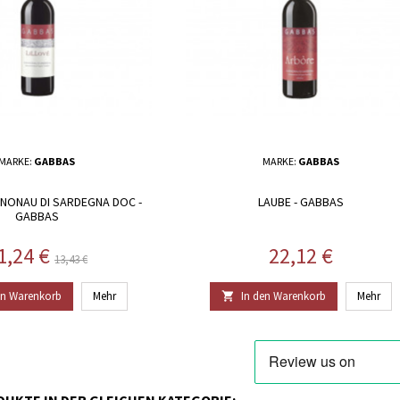
MARKE:
GABBAS
MARKE:
GABBAS
NNONAU DI SARDEGNA DOC -
LAUBE - GABBAS
GABBAS
reis
Regulärer Preis
Preis
1,24 €
22,12 €
13,43 €
en Warenkorb
Mehr
In den Warenkorb
Mehr
