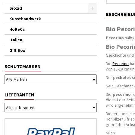
Biozid
BESCHREIBU
Kunsthandwerk
Bio Pecori
HoReCa
Pecorino
halbg
Italien
Bio Pecorin
Gift Box
Geschichte und
Die
Pecorino
hat
SCHUTZMARKEN
von 15-18 cm un
Der p
echolot
sü
Sein Geschmack i
LIEFERANTEN
Die
pecorino
re
die mit der Zeit
wird angenehm 
Dieser speziell
Rohpilzen, fri
gebrauten Artisc
Milch: