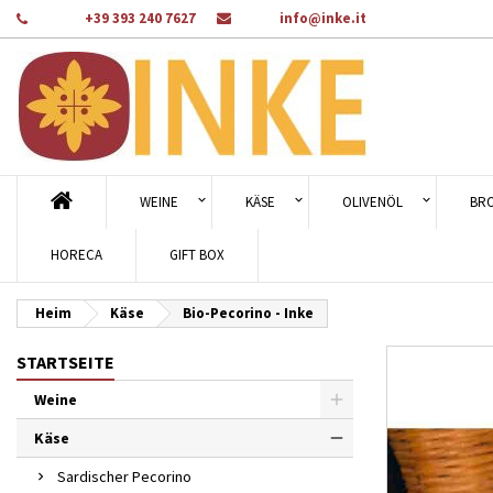
Telefon:
+39 393 240 7627
Email:
info@inke.it
A
Wu
A
add_circle_outline
Sie
Na
WEINE
KÄSE
OLIVENÖL
BR
HORECA
GIFT BOX
Heim
Käse
Bio-Pecorino - Inke
STARTSEITE
Weine
Käse
Sardischer Pecorino