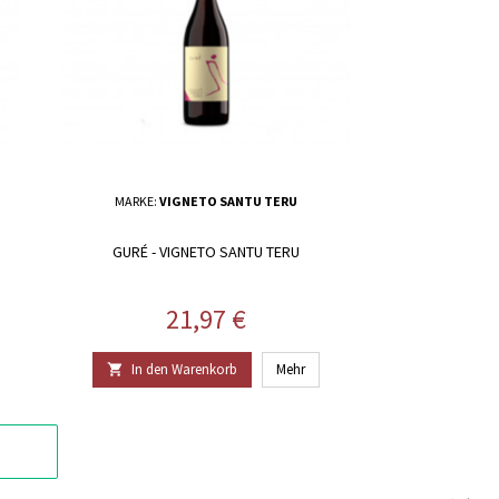
MARKE:
VIGNETO SANTU TERU
GURÉ - VIGNETO SANTU TERU
Preis
21,97 €
In den Warenkorb
Mehr
