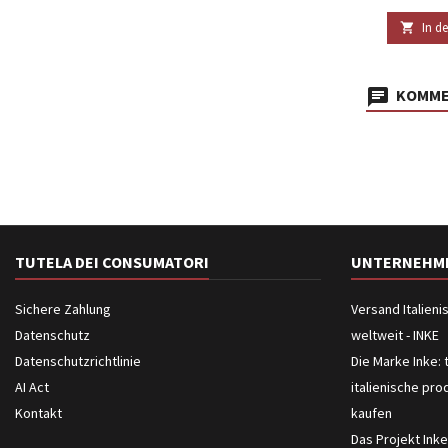
In d

KOMMEN
TUTELA DEI CONSUMATORI
UNTERNEHM
Sichere Zahlung
Versand Italien
Datenschutz
weltweit - INKE
Datenschutzrichtlinie
Die Marke Inke: 
AI Act
italienische pro
Kontakt
kaufen
Das Projekt Inke