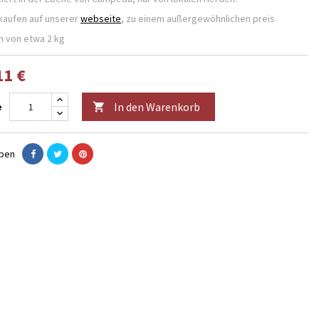
kaufen auf unserer
webseite
, zu einem außergewöhnlichen preis
 von etwa 2 kg
11 €
In den Warenkorb
e

eben