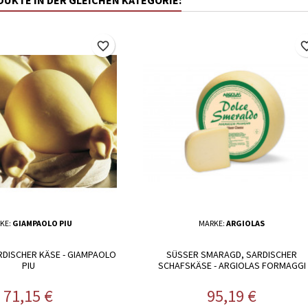
ODUKTE IN DER GLEICHEN KATEGORIE:
favorite_border
favorite_
KE:
GIAMPAOLO PIU
MARKE:
ARGIOLAS
RDISCHER KÄSE - GIAMPAOLO
SÜSSER SMARAGD, SARDISCHER S
PIU
CHAFSKÄSE - ARGIOLAS FORMAGGI
Preis
Preis
71,15 €
95,19 €