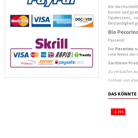
Die durchschni
bovino und goat
Opaleszenz, vo
Beständigkeit g
Bio Pecorino
Passend:
Die
Pecorino s
rote Weine der 
Sardinien Pro
Zu verkaufen au
Formen von etw
DAS KÖNNTE 
- 2,19 €