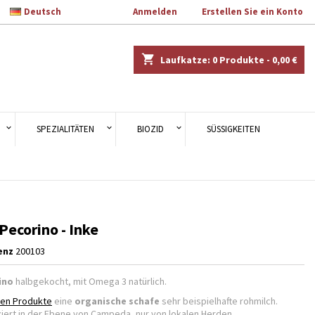

Deutsch
Willkommen
Anmelden
oder
Erstellen Sie ein Konto
×
×
×
shopping_cart
Laufkatze:
0
Produkte - 0,00 €
en.
n
SPEZIALITÄTEN
BIOZID
SÜSSIGKEITEN
n
Pecorino - Inke
enz
200103
ino
halbgekocht, mit Omega 3 natürlich.
ien Produkte
eine
organische schafe
sehr beispielhafte rohmilch.
iert in der Ebene von Campeda, nur von lokalen Herden.