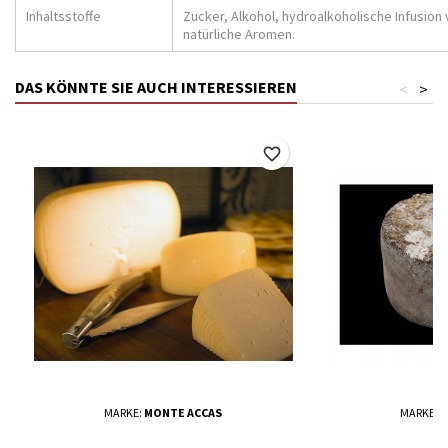
Inhaltsstoffe
Zucker, Alkohol, hydroalkoholische Infusion
natürliche Aromen.
DAS KÖNNTE SIE AUCH INTERESSIEREN
<
>
favorite_border
MARKE:
MONTE ACCAS
MARKE:
M