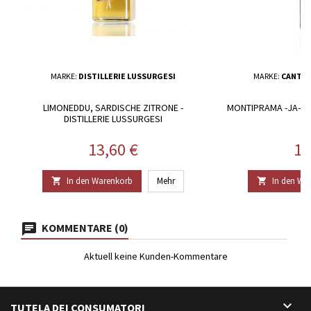
MARKE:
DISTILLERIE LUSSURGESI
MARKE:
CANTIN
LIMONEDDU, SARDISCHE ZITRONE -
MONTIPRAMA -JA- C
DISTILLERIE LUSSURGESI
Preis
Pr
13,60 €
10
In den Warenkorb
Mehr
In den Wa


KOMMENTARE (0)
Aktuell keine Kunden-Kommentare

TUTELA DEI CONSUMATORI