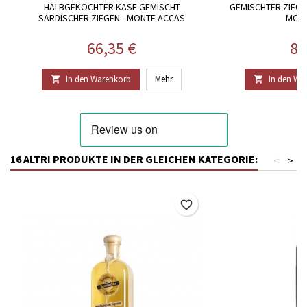
HALBGEKOCHTER KÄSE GEMISCHT
GEMISCHTER ZIEG
SARDISCHER ZIEGEN - MONTE ACCAS
MONT
Preis
Pr
66,35 €
81
In den Warenkorb
Mehr
In den Wa


16 ALTRI PRODUKTE IN DER GLEICHEN KATEGORIE:
<
>
favorite_border