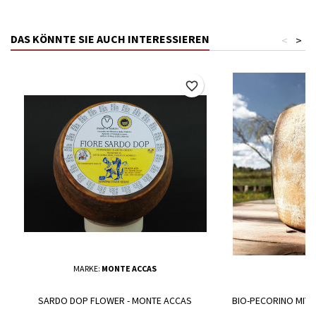
DAS KÖNNTE SIE AUCH INTERESSIEREN
<
>
favorite_border
MARKE:
MONTE ACCAS
SARDO DOP FLOWER - MONTE ACCAS
BIO-PECORINO MIT P