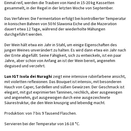
Einmal reif, werden die Trauben von Hand in 15-20 kg Kassetten
gesammelt, in der Regel in der letzten Woche von September.
Das Verfahren: Die Fermentation erfolgt bei kontrollierter Temperatur
in konischen Bahnen von 50 hl Slawonia Eiche und die Mazeration
dauert etwa 12 Tage, während der wiederholte Mähungen
durchgeführt werden.
Der Wein hält etwa ein Jahr in Stahl, um einige Eigenschaften des
jungen Weines unverändert zu halten. Es wird dann etwa ein Jahr nach
der Ernte abgefüllt. Seine Fähigkeit, sich zu entwickeln, ist ein paar
Jahre, aber schon von Anfang an ist der Wein bereit, angenehm
deguised und verzehrt.
Lun IGT Isola dei Nuraghi
zeigt eine intensive rubinfarbene ansicht,
mit violetten reflexionen. Das Bouquet ist intensiv, mit besonderen
Hauch von Caper, Sardellen und süßen Gewürzen. Der Geschmack ist
elegant, mit gut exprimierten Tanninen, reichlich, aber ausgewogen
und angenehm, gut ausgewogen durch eine ausgezeichnete
Säurestruktur, die den Wein knusprig und lebendig macht.
Produktion: von 7 bis 9 Tausend Flaschen.
Servieren bei der Temperatur von 16-18 °C.