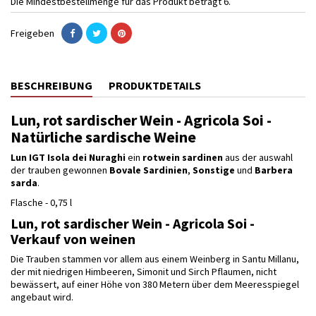
Die Mindestbestellmenge für das Produkt beträgt 6.
Freigeben
BESCHREIBUNG
PRODUKTDETAILS
Lun, rot sardischer Wein - Agricola Soi -
Natürliche sardische Weine
Lun IGT Isola dei Nuraghi
ein
rotwein
sardinen
aus der auswahl
der trauben gewonnen
Bovale Sardinien
,
Sonstige
und
Barbera
sarda
.
Flasche - 0,75 l
Lun, rot sardischer Wein - Agricola Soi -
Verkauf von weinen
Die Trauben stammen vor allem aus einem Weinberg in Santu Millanu,
der mit niedrigen Himbeeren, Simonit und Sirch Pflaumen, nicht
bewässert, auf einer Höhe von 380 Metern über dem Meeresspiegel
angebaut wird.