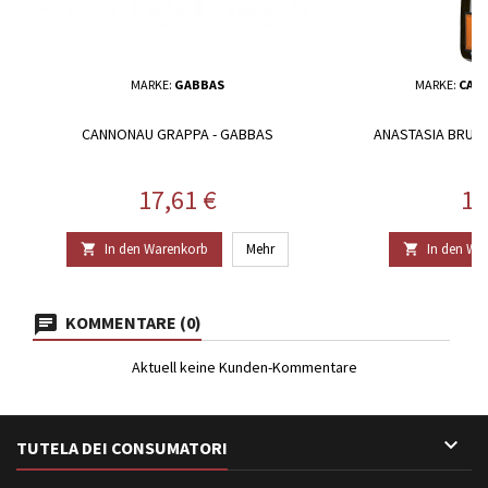
MARKE:
GABBAS
MARKE:
CAN
CANNONAU GRAPPA - GABBAS
ANASTASIA BRUT 
Preis
Pr
17,61 €
13
In den Warenkorb
Mehr
In den Wa


KOMMENTARE (0)
Aktuell keine Kunden-Kommentare

TUTELA DEI CONSUMATORI