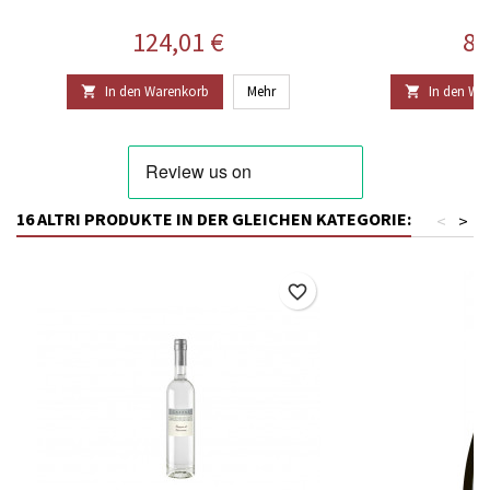
Preis
Pr
124,01 €
85
In den Warenkorb
Mehr
In den Wa


16 ALTRI PRODUKTE IN DER GLEICHEN KATEGORIE:
<
>
favorite_border