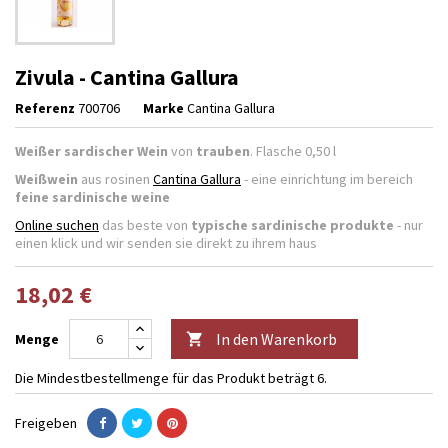
Zivula - Cantina Gallura
Referenz
700706
Marke
Cantina Gallura
Weißer sardischer Wein
von
trauben
. Flasche 0,50 l
Weißwein
aus rosinen
Cantina Gallura
- eine einrichtung im bereich
feine sardinische weine
Online suchen
das beste von
typische sardinische produkte
- nur
einen klick und wir senden sie direkt zu ihrem haus
18,02 €
In den Warenkorb
Menge

Die Mindestbestellmenge für das Produkt beträgt 6.
Freigeben