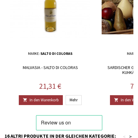
MARKE:
SALTO DI COLORAS
MARKE
MALVASIA - SALTO DI COLORAS
SARDISCHER GE
KUHKÄSE
Preis
Pr
21,31 €
73
In den Warenkorb
Mehr
In den Wa


16 ALTRI PRODUKTE IN DER GLEICHEN KATEGORIE:
<
>