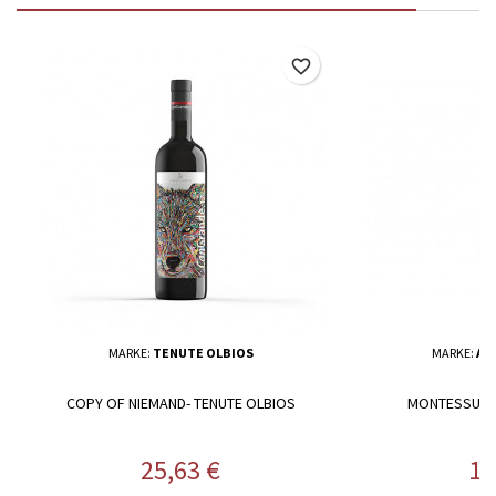
favorite_border
MARKE:
TENUTE OLBIOS
MARKE:
AG
COPY OF NIEMAND- TENUTE OLBIOS
MONTESSU - 
Preis
Pr
25,63 €
13