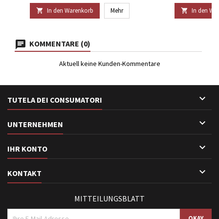
In den Warenkorb
Mehr
In den Wa


KOMMENTARE (0)
Aktuell keine Kunden-Kommentare

TUTELA DEI CONSUMATORI

UNTERNEHMEN

IHR KONTO

KONTAKT
MITTEILUNGSBLATT