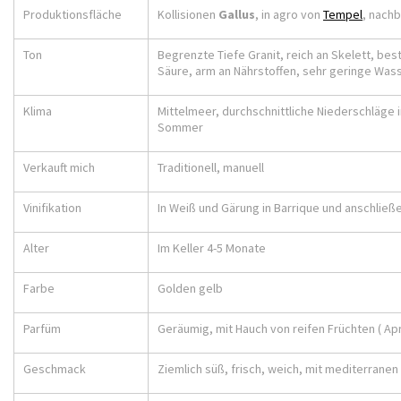
Produktionsfläche
Kollisionen
Gallus
, in agro von
Tempel
, nach
Ton
Begrenzte Tiefe Granit, reich an Skelett, be
Säure, arm an Nährstoffen, sehr geringe Was
Klima
Mittelmeer, durchschnittliche Niederschläge i
Sommer
Verkauft mich
Traditionell, manuell
Vinifikation
In Weiß und Gärung in Barrique und anschließ
Alter
Im Keller 4-5 Monate
Farbe
Golden gelb
Parfüm
Geräumig, mit Hauch von reifen Früchten ( Ap
Geschmack
Ziemlich süß, frisch, weich, mit mediterranen