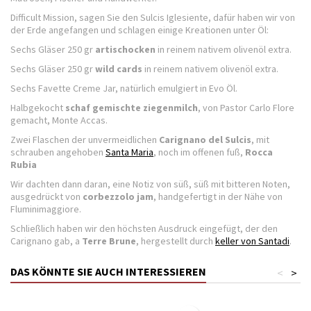
Difficult Mission, sagen Sie den Sulcis Iglesiente, dafür haben wir von
der Erde angefangen und schlagen einige Kreationen unter Öl:
Sechs Gläser 250 gr
artischocken
in reinem nativem olivenöl extra.
Sechs Gläser 250 gr
wild cards
in reinem nativem olivenöl extra.
Sechs Favette Creme Jar, natürlich emulgiert in Evo Öl.
Halbgekocht
schaf gemischte ziegenmilch
, von Pastor Carlo Flore
gemacht, Monte Accas.
Zwei Flaschen der unvermeidlichen
Carignano del Sulcis
, mit
schrauben angehoben
Santa Maria
, noch im offenen fuß,
Rocca
Rubia
Wir dachten dann daran, eine Notiz von süß, süß mit bitteren Noten,
ausgedrückt von
corbezzolo jam
, handgefertigt in der Nähe von
Fluminimaggiore.
Schließlich haben wir den höchsten Ausdruck eingefügt, der den
Carignano gab, a
Terre Brune
, hergestellt durch
keller von Santadi
.
DAS KÖNNTE SIE AUCH INTERESSIEREN
<
>