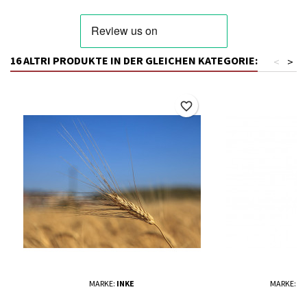
16 ALTRI PRODUKTE IN DER GLEICHEN KATEGORIE:
<
>
favorite_border
MARKE:
INKE
MARKE:
TH