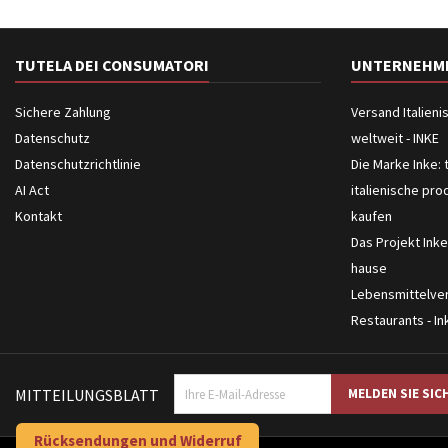
TUTELA DEI CONSUMATORI
UNTERNEHM
Sichere Zahlung
Versand Italien
Datenschutz
weltweit - INKE
Datenschutzrichtlinie
Die Marke Inke: 
AI Act
italienische pro
Kontakt
kaufen
Das Projekt Inke
hause
Lebensmittelver
Restaurants - In
MITTEILUNGSBLATT
Rücksendungen und Widerruf