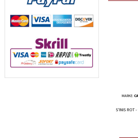
MARKE:
CA
S'INIS ROT 