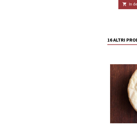
In d

16 ALTRI PR