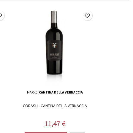
border
favorite_border
MARKE:
CANTINA DELLA VERNACCIA
CORASH - CANTINA DELLA VERNACCIA
Preis
11,47 €