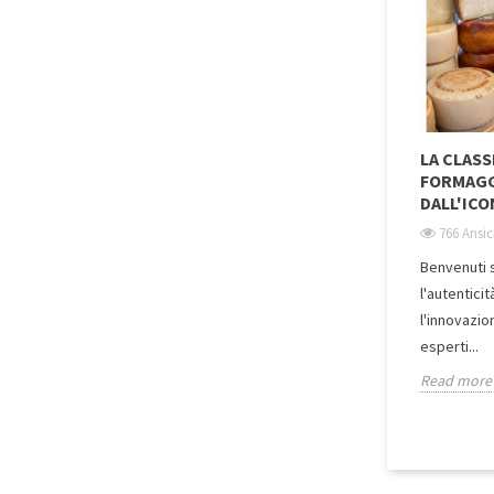
LA CLASS
FORMAGG
DALL'ICO
766 Ansi
Benvenuti s
l'autentici
l'innovazion
esperti...
Read more