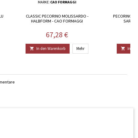
MARKE:
CAO FORMAGGI
LU
CLASSIC PECORINO MOLISSARDO -
PECORINO HA
HALBFORM - CAO FORMAGGI
SARDINI
Preis
67,28 €
In den Warenkorb
Mehr
In de


mmentare