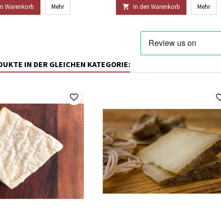
en Warenkorb
Mehr
In den Warenkorb
Mehr

ODUKTE IN DER GLEICHEN KATEGORIE:
favorite_border
favorite_