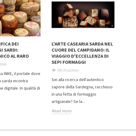
IFICA DEI
L'ARTE CASEARIA SARDA NEL
I SARDI:
CUORE DEL CAMPIDANO: IL
NICO AL RARO
VIAGGIO D'ECCELLENZA DI
SEPI FORMAGGI
chten
396 Ansichten
u INKE, il portale dove
Sei alla ricerca dell'autentico
tà sarda incontra
sapore della Sardegna, racchiuso
e digitale. In qualità di
in una fetta di formaggio
artigianale? Se la...
Read more