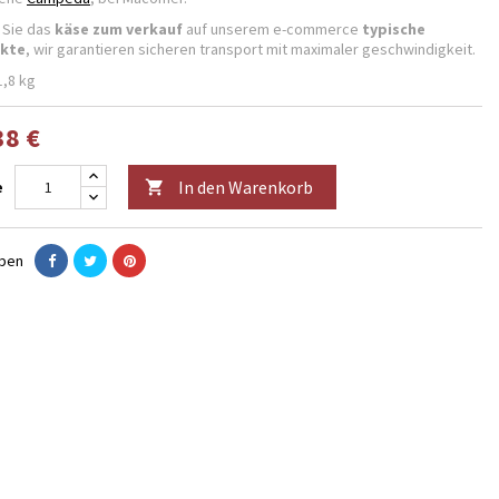
 Sie das
käse zum verkauf
auf unserem e-commerce
typische
kte
, wir garantieren sicheren transport mit maximaler geschwindigkeit.
1,8 kg
38 €
In den Warenkorb
e

eben