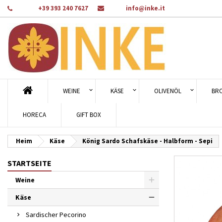
Telefon:
+39 393 240 7627
Email:
info@inke.it
A
Wu
A
add_circle_outline
Sie
Na
WEINE
KÄSE
OLIVENÖL
BR
HORECA
GIFT BOX
Heim
Käse
König Sardo Schafskäse - Halbform - Sepi
STARTSEITE
Weine
Käse
Sardischer Pecorino