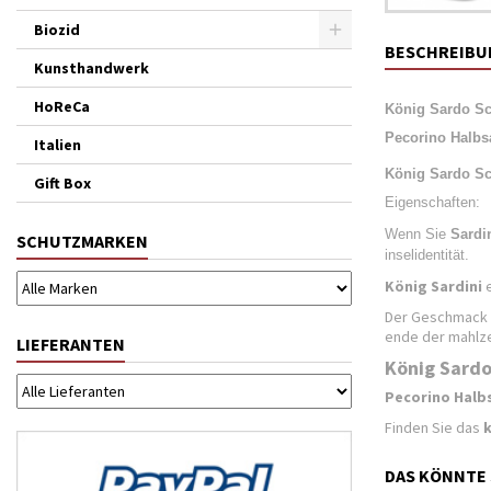
Biozid
BESCHREIBU
Kunsthandwerk
HoReCa
König Sardo Sc
Pecorino Halbs
Italien
König Sardo Sch
Gift Box
Eigenschaften:
Wenn Sie
Sardi
SCHUTZMARKEN
inselidentität.
König Sardini
e
Der Geschmack
ende der mahlze
LIEFERANTEN
König Sardo
Pecorino Halb
Finden Sie das
DAS KÖNNTE 