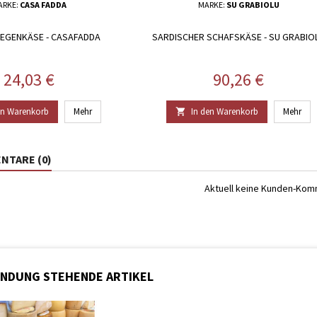
ARKE:
CASA FADDA
MARKE:
SU GRABIOLU
IEGENKÄSE - CASAFADDA
SARDISCHER SCHAFSKÄSE - SU GRABIO
Preis
Preis
24,03 €
90,26 €
en Warenkorb
Mehr
In den Warenkorb
Mehr

TARE (0)
Aktuell keine Kunden-Ko
INDUNG STEHENDE ARTIKEL