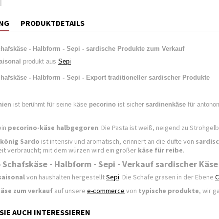
NG
PRODUKTDETAILS
hafskäse - Halbform - Sepi - sardische Produkte zum Verkauf
aisonal
produkt aus
Sepi
afskäse - Halbform - Sepi - Export traditioneller sardischer Produkte
nien
ist berühmt für seine käse
pecorino
ist sicher
sardinenkäse
für antonom
in
pecorino-käse halbgegoren
. Die Pasta ist weiß, neigend zu Strohge
könig Sardo
ist intensiv und aromatisch, erinnert an die düfte von
sardisc
it verbraucht; mit dem würzen wird ein großer
käse für reibe
.
 Schafskäse - Halbform - Sepi - Verkauf sardischer Käse
saisonal
von haushalten hergestellt
Sepi
. Die Schafe grasen in der Ebene
käse zum verkauf
auf unsere
e-commerce
von
typische produkte
, wir 
SIE AUCH INTERESSIEREN