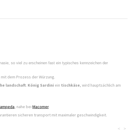
asie, so viel zu erscheinen fast ein typisches kennzeichen der
lb mit dem Prozess der Würzung.
he landschaft
.
König Sardini
ein
tischkäse
, wird hauptsächlich am
Campeda
, nahe bei
Macomer
.
garantieren sicheren transport mit maximaler geschwindigkeit.
<
>