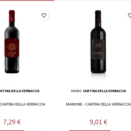
favorite_border
favorite_
NTINA DELLA VERNACCIA
MARKE:
CANTINA DELLA VERNACCIA
- CANTINA DELLA VERNACCIA
MAIMONE - CANTINA DELLA VERNACCIA
Preis
Preis
7,29 €
9,01 €