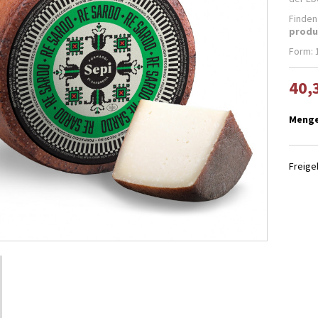
Finden
produ
Form: 
40,
Meng
Freig