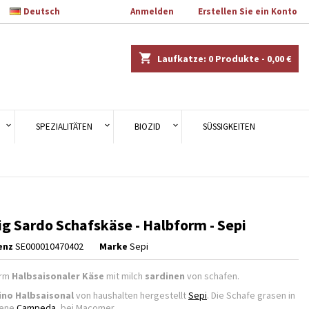

Deutsch
Willkommen
Anmelden
oder
Erstellen Sie ein Konto
×
×
×
shopping_cart
Laufkatze:
0
Produkte - 0,00 €
en.
n
SPEZIALITÄTEN
BIOZID
SÜSSIGKEITEN
n
g Sardo Schafskäse - Halbform - Sepi
enz
SE000010470402
Marke
Sepi
orm
Halbsaisonaler Käse
mit milch
sardinen
von schafen.
ino Halbsaisonal
von haushalten hergestellt
Sepi
. Die Schafe grasen in
bene
Campeda
, bei Macomer.