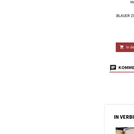
M
BLAUER Z
In d

KOMMEN
IN VERB