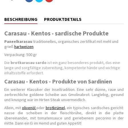
BESCHREIBUNG
PRODUKTDETAILS
Carasau - Kentos - sardische Produkte
Paneelkarasau
traditionelles, organisches zertifikat mit mehl und
grieß
hartweizen
.
Verpackung: 500 gr
Die
brotkarasau sardo
ist ein ganz besonderes produkt, das eine
lange und sorgfältige zubereitung, kompetente hände und wichtige
inhaltsstoffe erfordert.
Carasau - Kentos - Produkte von Sardinien
Ein weiterer Klassiker der Inseltradition. Eine sehr dünne, raue und
zerbrechliche goldene Scheibe aus Gmolinabrot. Langlebig, gesund
und knusprig war im Hirten Steak unvermeidlich.
Allein, mit
olivenöl
oder
brotkrümel
, ein typisches sardisches gericht:
nasse die scheiben in der fleischbrühe, direkt in die platte
übereinander, mit tomatensauce und geriebenem pecorino in der
mitte. Dann ein Ei im Hemd und guten Appetit!