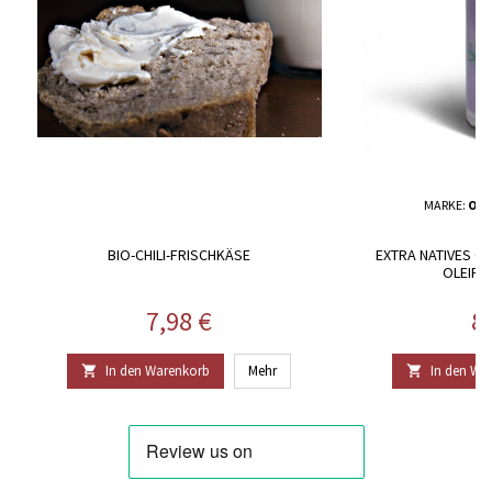
MARKE:
OLE
BIO-CHILI-FRISCHKÄSE
EXTRA NATIVES OL
OLEIFI
Preis
Pr
7,98 €
8
In den Warenkorb
Mehr
In den Wa

