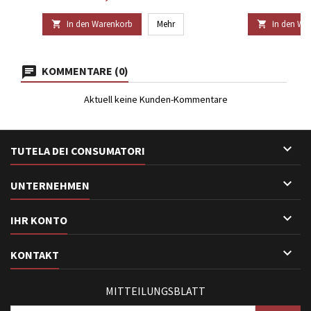
In den Warenkorb
Mehr
In den Wa


KOMMENTARE (0)
Aktuell keine Kunden-Kommentare

TUTELA DEI CONSUMATORI

UNTERNEHMEN

IHR KONTO

KONTAKT
MITTEILUNGSBLATT