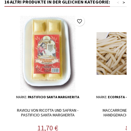
16 ALTRI PRODUKTE IN DER GLEICHEN KATEGORIE:
<
>
favorite_border
MARKE:
PASTIFICIO SANTA MARGHERITA
MARKE:
ECOPASTA - P
RAVIOLI VON RICOTTA UND SAFRAN -
MACCARRONES D
PASTIFICIO SANTA MARGHERITA
HANDGEMACHTE
Preis
Pr
11,70 €
8