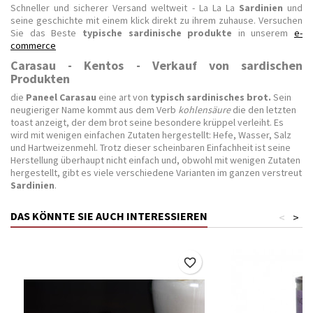
Schneller und sicherer Versand weltweit - La La La
Sardinien
und
seine geschichte mit einem klick direkt zu ihrem zuhause. Versuchen
Sie das Beste
typische sardinische produkte
in unserem
e-
commerce
Carasau - Kentos - Verkauf von sardischen
Produkten
die
Paneel Carasau
eine art von
typisch sardinisches brot.
Sein
neugieriger Name kommt aus dem Verb
kohlensäure
die den letzten
toast anzeigt, der dem brot seine besondere krüppel verleiht. Es
wird mit wenigen einfachen Zutaten hergestellt: Hefe, Wasser, Salz
und Hartweizenmehl. Trotz dieser scheinbaren Einfachheit ist seine
Herstellung überhaupt nicht einfach und, obwohl mit wenigen Zutaten
hergestellt, gibt es viele verschiedene Varianten im ganzen verstreut
Sardinien
.
DAS KÖNNTE SIE AUCH INTERESSIEREN
<
>
favorite_border