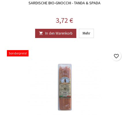
SARDISCHE BIO-GNOCCHI - TANDA & SPADA
Preis
3,72 €
In den Warenkorb
Mehr

Sonderpreis!
favorite_border