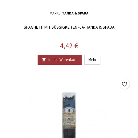
MARKE:
TANDA & SPADA
SPAGHETTI MIT SÜSSIGKEITEN -JA- TANDA & SPADA
Preis
4,42 €
In den Warenkorb
Mehr

favorite_border