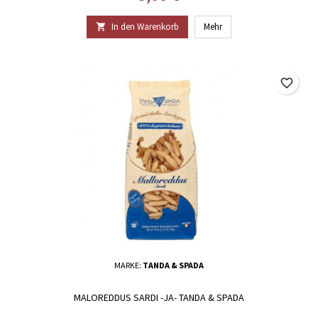
In den Warenkorb
Mehr

favorite_border
MARKE:
TANDA & SPADA
MALOREDDUS SARDI -JA- TANDA & SPADA