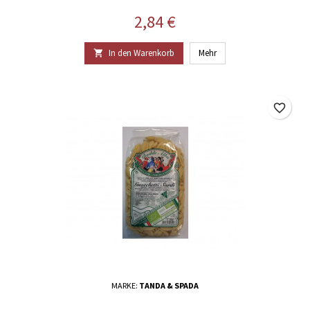
Preis
2,84 €
In den Warenkorb
Mehr

favorite_border
MARKE:
TANDA & SPADA