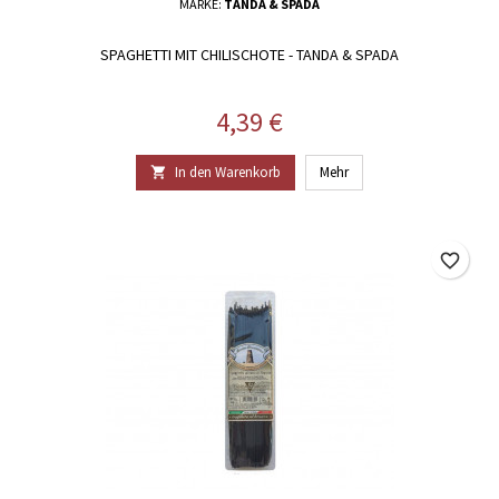
MARKE:
TANDA & SPADA
SPAGHETTI MIT CHILISCHOTE - TANDA & SPADA
Preis
4,39 €
In den Warenkorb
Mehr

favorite_border