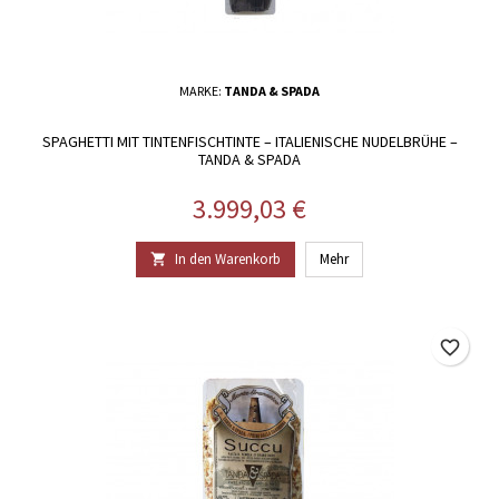
MARKE:
TANDA & SPADA
SPAGHETTI MIT TINTENFISCHTINTE – ITALIENISCHE NUDELBRÜHE –
TANDA & SPADA
Preis
3.999,03 €
In den Warenkorb
Mehr

favorite_border