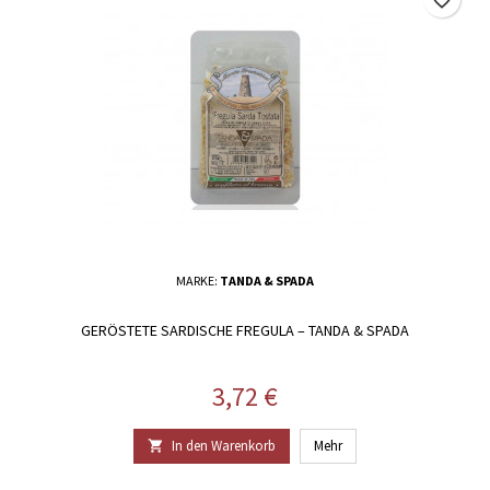
MARKE:
TANDA & SPADA
GERÖSTETE SARDISCHE FREGULA – TANDA & SPADA
Preis
3,72 €
In den Warenkorb
Mehr
