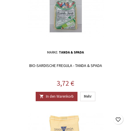
MARKE:
TANDA & SPADA
BIO-SARDISCHE FREGULA - TANDA & SPADA
Preis
3,72 €
In den Warenkorb
Mehr

favorite_border