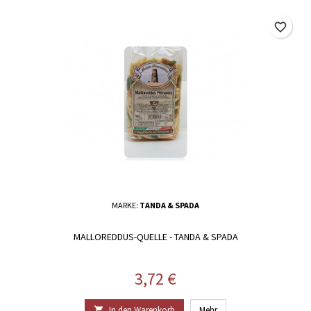
favorite_border
MARKE:
TANDA & SPADA
MALLOREDDUS-QUELLE - TANDA & SPADA
Preis
3,72 €
In den Warenkorb
Mehr
