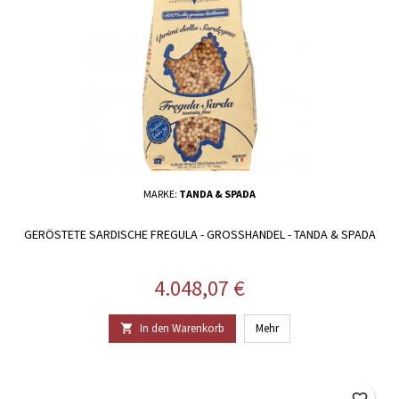
MARKE:
TANDA & SPADA
GERÖSTETE SARDISCHE FREGULA - GROSSHANDEL - TANDA & SPADA
Preis
4.048,07 €
In den Warenkorb
Mehr

favorite_border