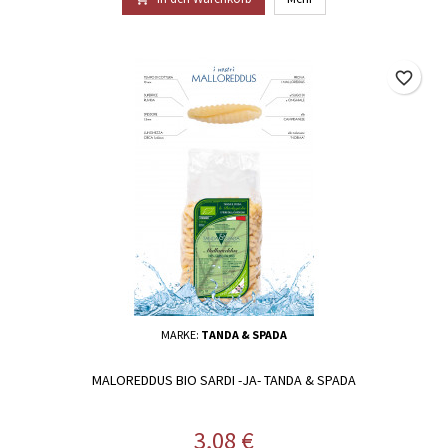
favorite_border
MARKE:
TANDA & SPADA
MALOREDDUS BIO SARDI -JA- TANDA & SPADA
Preis
3,08 €