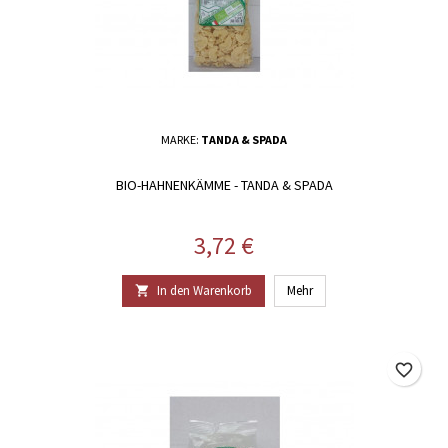
MARKE:
TANDA & SPADA
BIO-HAHNENKÄMME - TANDA & SPADA
Preis
3,72 €
In den Warenkorb
Mehr

favorite_border