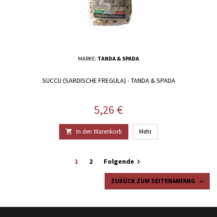
MARKE:
TANDA & SPADA
SUCCU (SARDISCHE FREGULA) - TANDA & SPADA
Preis
5,26 €
In den Warenkorb
Mehr

1
2
Folgende

ZURÜCK ZUM SEITENANFANG
