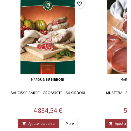
favorite_border
MARQUE:
SU SIRBONI
MARQU
SAUCISSE SARDE - GROSSISTE - SU SIRBONI
MUSTEBA - SA
Prix
Pr
4 834,54 €
59
Ajouter au panier
More
Ajouter au

