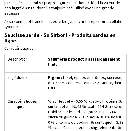
particulières, il doit sa propre figure à l'authenticité et la valeur de
ces
ingrédients
, dont il a toujours été utilisé avec une grande
sagesse.
Assaisonnés et tranchés avec le
ledge
, ouvrir le repas ou la collation
typique.
Saucisse sarde - Su Sirboni - Produits sardes en
ligne
Caractéristiques
Description
Salumeria product
a
assaisonnement
limité
Ingrédients
Pigmeat
, sel, épices et arômes, sucrose,
dextrose. Conservateur E252. Antioxydant
E300
Caractéristiques
% sur lequel = 40,55 % kcal = 0 Protéine %
chimiques
sur laquelle = 28,43 % kcal = 114 Graisse ou
Lipidi % sur lequel = 23,80 % kcal = 214
sucre ou glucide % sur lequel = 0 % kcal =
0 % chlorure de sodium % sur lequel = 3,33
% kcal = 0 sel minéral et oligoéléments %