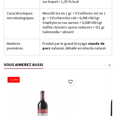
sur lequel = 1,35 % kcal
Caractéristiques
Mesofili tot on 1 gr. = 0 Coliforms tot on 1
microbiologiques
gr. = 0 Escherichia coli = 0,00E+00/1gr.
Staphylococcus aureus = 0,00E+00/1gr.
Sulfite cloisters spore reducers = 0/1 gr
Salmonella = absent
Matières
Produit par le grand broyage
viande de
premières
porc
national, déballé en intestin naturel
VOUS AIMEREZ AUSSI
<
>
- 2,19 €
favorite_border