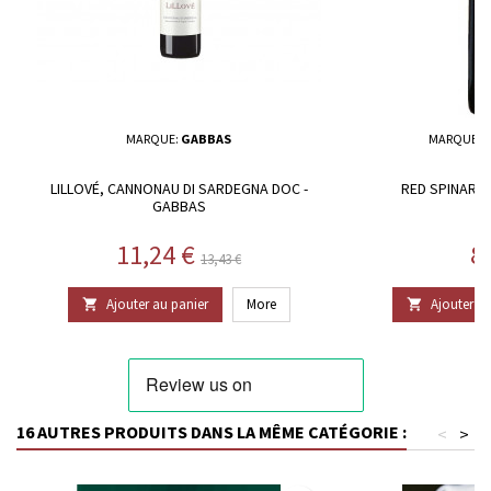
MARQUE:
GABBAS
MARQUE:
F
LILLOVÉ, CANNONAU DI SARDEGNA DOC -
RED SPINARBA
GABBAS
Prix
Prix de base
Pr
11,24 €
8
13,43 €
Ajouter au panier
More
Ajouter au


16 AUTRES PRODUITS DANS LA MÊME CATÉGORIE :
<
>