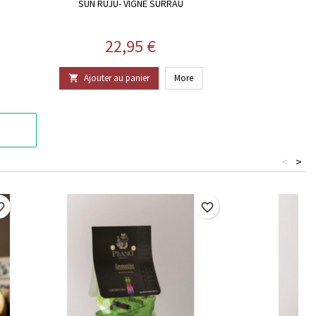
SUN RUJU- VIGNE SURRAU
Prix
22,95 €
Ajouter au panier
More

<
>
border
favorite_border