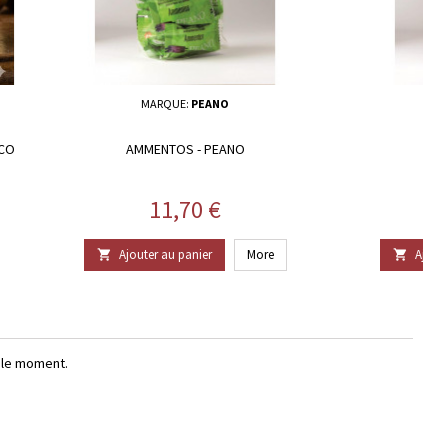
MARQUE:
PEANO
M
SCO
AMMENTOS - PEANO
S
Prix
11,70 €
Ajouter au panier
More
Ajoute


r le moment.