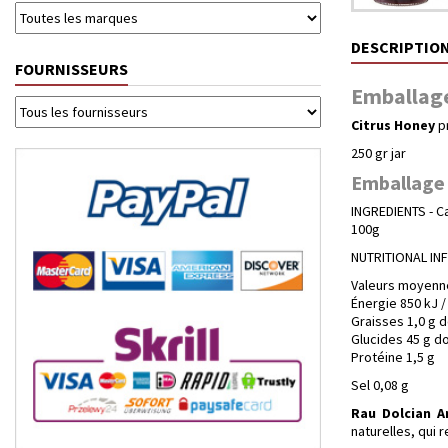
DESCRIPTIO
FOURNISSEURS
Emballage 
Citrus Honey
pr
250 gr jar
Emballage 
INGREDIENTS - Ca
100g
NUTRITIONAL I
Valeurs moyenne
Énergie 850 kJ /
Graisses 1,0 g d
Glucides 45 g do
Protéine 1,5 g
Sel 0,08 g
Rau Dolcian A
naturelles, qui 