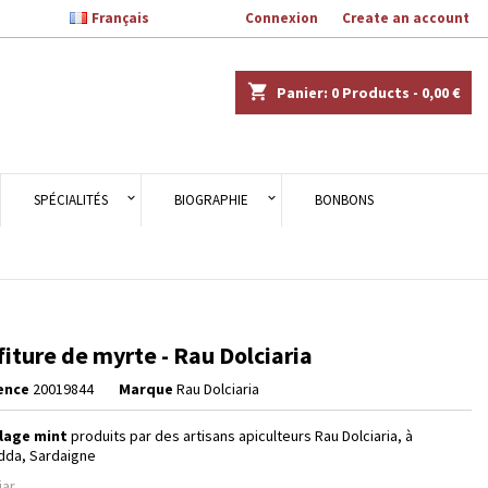

Français
Welcome,
Connexion
or
Create an account
×
×
×
shopping_cart
Panier:
0
Products - 0,00 €
n
SPÉCIALITÉS
BIOGRAPHIE
BONBONS
s
iture de myrte - Rau Dolciaria
ence
20019844
Marque
Rau Dolciaria
lage mint
produits par des artisans apiculteurs Rau Dolciaria, à
dda, Sardaigne
jar