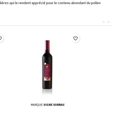
ulières qui le rendent apprécié pour le contenu abondant du pollen
<
>
border
favorite_border
MARQUE:
VIGNE SURRAU