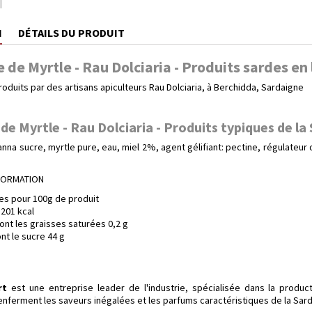
N
DÉTAILS DU PRODUIT
de Myrtle - Rau Dolciaria - Produits sardes en 
oduits par des artisans apiculteurs Rau Dolciaria, à Berchidda, Sardaigne
de Myrtle - Rau Dolciaria - Produits typiques de la
nna sucre, myrtle pure, eau, miel 2%, agent gélifiant: pectine, régulateur d'a
NFORMATION
s pour 100g de produit
 201 kcal
ont les graisses saturées 0,2 g
nt le sucre 44 g
rt
est une entreprise leader de l'industrie, spécialisée dans la product
renferment les saveurs inégalées et les parfums caractéristiques de la Sar