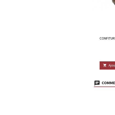
CONFITUR
Ajou

COMMEN