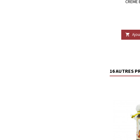
CRÈME 
Ajou

16 AUTRES P