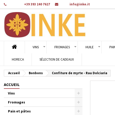
Téléphone:
+39 393 240 7627
Email:
info@inke.it
Aj
Cr
C
add_circle_outline
Vou
Nom
VINS
FROMAGES
HUILE
PAI
HORECA
SÉLECTION DE CADEAUX
Accueil
Bonbons
Confiture de myrte - Rau Dolciaria
ACCUEIL
Vins
Fromages
Pain et pâtes