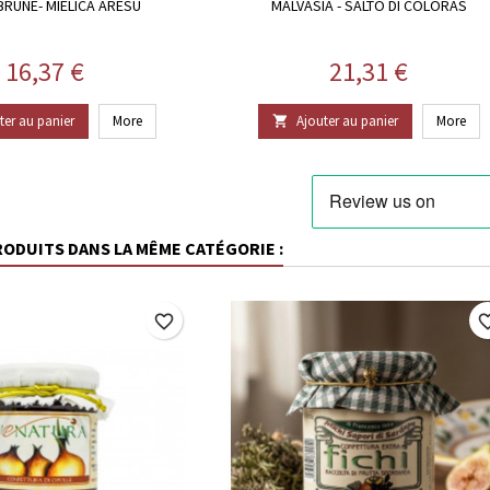
BRUNE- MIELICA ARESU
MALVASIA - SALTO DI COLORAS
Prix
Prix
16,37 €
21,31 €
ter au panier
More
Ajouter au panier
More

RODUITS DANS LA MÊME CATÉGORIE :
favorite_border
favorite_