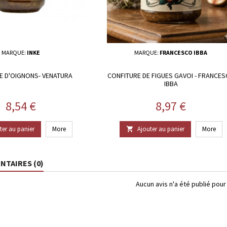
MARQUE:
INKE
MARQUE:
FRANCESCO IBBA
E D'OIGNONS- VENATURA
CONFITURE DE FIGUES GAVOI - FRANCE
IBBA
Prix
Prix
8,54 €
8,97 €
ter au panier
More
Ajouter au panier
More

TAIRES (0)
Aucun avis n'a été publié pou