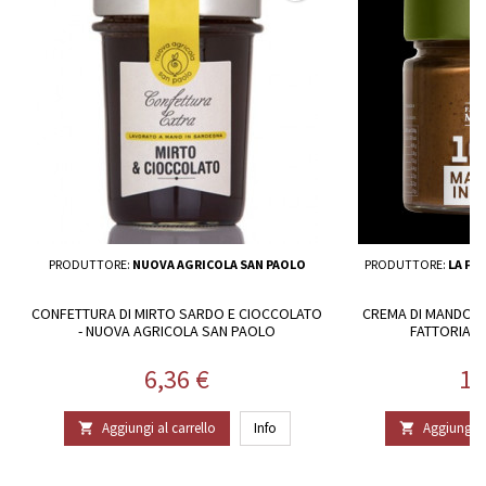
PRODUTTORE:
NUOVA AGRICOLA SAN PAOLO
PRODUTTORE:
LA FA
CONFETTURA DI MIRTO SARDO E CIOCCOLATO
CREMA DI MANDORL
- NUOVA AGRICOLA SAN PAOLO
FATTORIA 
Prezzo
Pr
6,36 €
10
Aggiungi al carrello
Info
Aggiungi al

