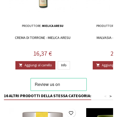
PRODUTTORE:
MIELICA ARESU
PRODUTTORE:
CREMA DI TORRONE - MIELICA ARESU
MALVASIA - 
Prezzo
Pr
16,37 €
21
Aggiungi al carrello
Info
Aggiungi al


16 ALTRI PRODOTTI DELLA STESSA CATEGORIA:
<
>
favorite_border