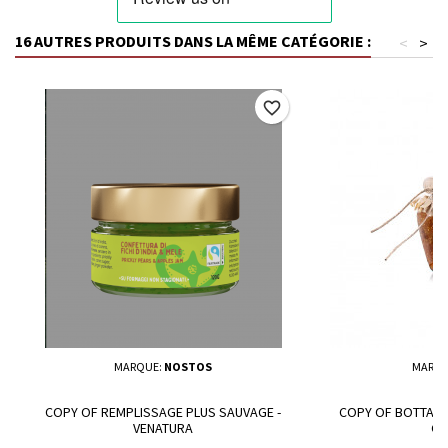
16 AUTRES PRODUITS DANS LA MÊME CATÉGORIE :
<
>
favorite_border
MARQUE:
NOSTOS
MARQU
COPY OF REMPLISSAGE PLUS SAUVAGE -
COPY OF BOTTARG
VENATURA
GI