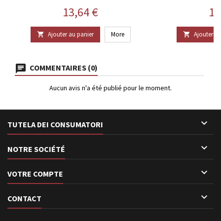
Prix
Pr
13,64 €
10
Ajouter au panier
More
Ajouter au


COMMENTAIRES (0)
Aucun avis n'a été publié pour le moment.

TUTELA DEI CONSUMATORI

NOTRE SOCIÉTÉ

VOTRE COMPTE

CONTACT