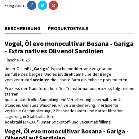
Freigeben
BESCHREIBUNG
PRODUKTDETAILS
Vogel, Öl evo monocultivar Bosana - Gariga
- Extra natives Olivenöl Sardinien
Flasche - 0,25 l
Unser Öl heißt „
Gariga
’, typische mediterrane vegetation
am fuße des berges. Und es ist direkt am Fuße der Berge
vom zentrum
Sardinien
die unsere farm olivenhaine präsentieren.
Prozess der Transformation: Der Transformationsprozess folgt einem
starren
qualitätskontrolle. Sammlung und Verarbeitung innerhalb von 4
Stunden. Genaues Waschen, knive Zerkleinerung, inertisierte
vertikale Grammolierung, 2 Phasendekanter und Kartonfiltration.
Lagerung in Stahlbehältern
edelstahl (14-16C°) unter Stickstoff- und Vakuumabfüllung.
Vogel, Öl evo monocultivar Bosana - Gariga -
Olivenöl auf Sardinien