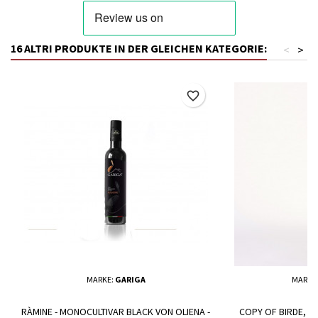
16 ALTRI PRODUKTE IN DER GLEICHEN KATEGORIE:
<
>
favorite_border
MARKE:
GARIGA
MARKE
RÀMINE - MONOCULTIVAR BLACK VON OLIENA -
COPY OF BIRDE, 