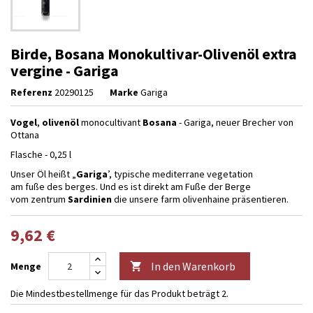
Birde, Bosana Monokultivar-Olivenöl extra
vergine - Gariga
Referenz
20290125
Marke
Gariga
Vogel
,
olivenöl
monocultivant
Bosana
- Gariga, neuer Brecher von
Ottana
Flasche - 0,25 l
Unser Öl heißt „
Gariga
’, typische mediterrane vegetation
am fuße des berges. Und es ist direkt am Fuße der Berge
vom zentrum
Sardinien
die unsere farm olivenhaine präsentieren.
9,62 €
In den Warenkorb
Menge

Die Mindestbestellmenge für das Produkt beträgt 2.