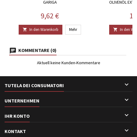
GARIGA
OLIVENÖL EXTR
Preis
Pr
9,62 €
11
In den Warenkorb
Mehr
In den Wa


KOMMENTARE (0)
Aktuell keine Kunden-Kommentare

TUTELA DEI CONSUMATORI

UNTERNEHMEN

IHR KONTO

KONTAKT