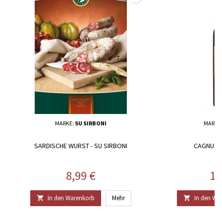
MARKE:
SU SIRBONI
MARKE
SARDISCHE WURST - SU SIRBONI
CAGNULAR
Preis
Pr
8,99 €
13
In den Warenkorb
Mehr
In den Wa

