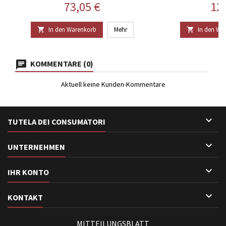
Preis
Pre
73,05 €
12
In den Warenkorb
Mehr
In den Wa


KOMMENTARE (0)
Aktuell keine Kunden-Kommentare

TUTELA DEI CONSUMATORI

UNTERNEHMEN

IHR KONTO

KONTAKT
MITTEILUNGSBLATT