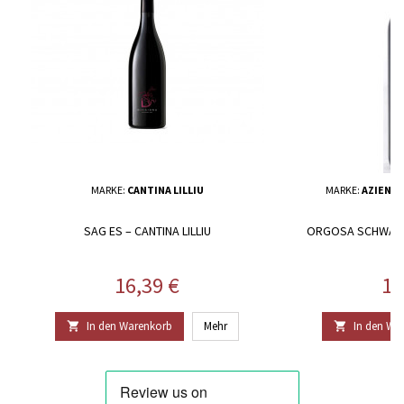
MARKE:
CANTINA LILLIU
MARKE:
AZIEND
SAG ES – CANTINA LILLIU
ORGOSA SCHWARZ
O
Preis
Pr
16,39 €
15
In den Warenkorb
Mehr
In den Wa

