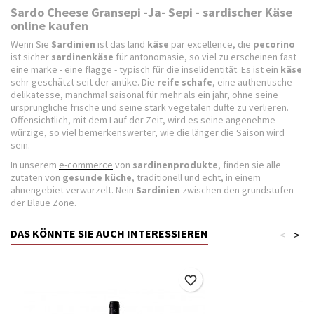
Sardo Cheese Gransepi -Ja- Sepi - sardischer Käse
online kaufen
Wenn Sie
Sardinien
ist das land
käse
par excellence, die
pecorino
ist sicher
sardinenkäse
für antonomasie, so viel zu erscheinen fast
eine marke - eine flagge - typisch für die inselidentität. Es ist ein
käse
sehr geschätzt seit der antike. Die
reife schafe
, eine authentische
delikatesse, manchmal saisonal für mehr als ein jahr, ohne seine
ursprüngliche frische und seine stark vegetalen düfte zu verlieren.
Offensichtlich, mit dem Lauf der Zeit, wird es seine angenehme
würzige, so viel bemerkenswerter, wie die länger die Saison wird
sein.
In unserem
e-commerce
von
sardinenprodukte
, finden sie alle
zutaten von
gesunde küche
, traditionell und echt, in einem
ahnengebiet verwurzelt. Nein
Sardinien
zwischen den grundstufen
der
Blaue Zone
.
DAS KÖNNTE SIE AUCH INTERESSIEREN
<
>
favorite_border