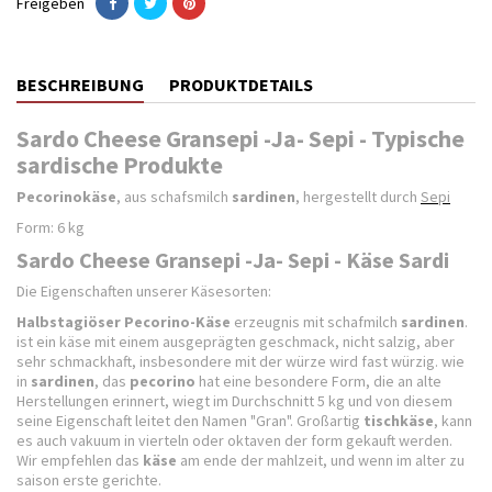
Freigeben
BESCHREIBUNG
PRODUKTDETAILS
Sardo Cheese Gransepi -Ja- Sepi - Typische
sardische Produkte
Pecorinokäse
, aus schafsmilch
sardinen
, hergestellt durch
Sepi
Form: 6 kg
Sardo Cheese Gransepi -Ja- Sepi - Käse Sardi
Die Eigenschaften unserer Käsesorten:
Halbstagiöser Pecorino-Käse
erzeugnis mit schafmilch
sardinen
.
ist ein käse mit einem ausgeprägten geschmack, nicht salzig, aber
sehr schmackhaft, insbesondere mit der würze wird fast würzig. wie
in
sardinen
, das
pecorino
hat eine besondere Form, die an alte
Herstellungen erinnert, wiegt im Durchschnitt 5 kg und von diesem
seine Eigenschaft leitet den Namen "Gran". Großartig
tischkäse
, kann
es auch vakuum in vierteln oder oktaven der form gekauft werden.
Wir empfehlen das
käse
am ende der mahlzeit, und wenn im alter zu
saison erste gerichte.