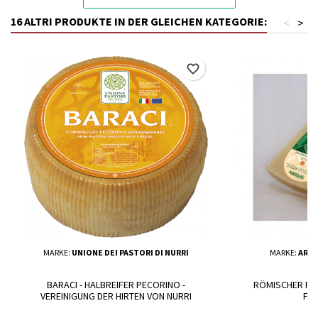
16 ALTRI PRODUKTE IN DER GLEICHEN KATEGORIE:
<
>
favorite_border
MARKE:
UNIONE DEI PASTORI DI NURRI
MARKE:
ARGI
BARACI - HALBREIFER PECORINO -
RÖMISCHER PE
VEREINIGUNG DER HIRTEN VON NURRI
FO