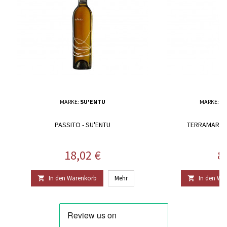
MARKE:
SU'ENTU
MARKE:
TH
PASSITO - SU'ENTU
TERRAMARE 
Preis
Pr
18,02 €
8
In den Warenkorb
Mehr
In den Wa

