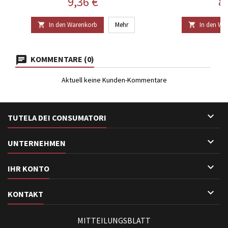
Preis
Pr
9,36 €
8
In den Warenkorb
Mehr
In den Wa


KOMMENTARE (0)
Aktuell keine Kunden-Kommentare

TUTELA DEI CONSUMATORI

UNTERNEHMEN

IHR KONTO

KONTAKT
MITTEILUNGSBLATT