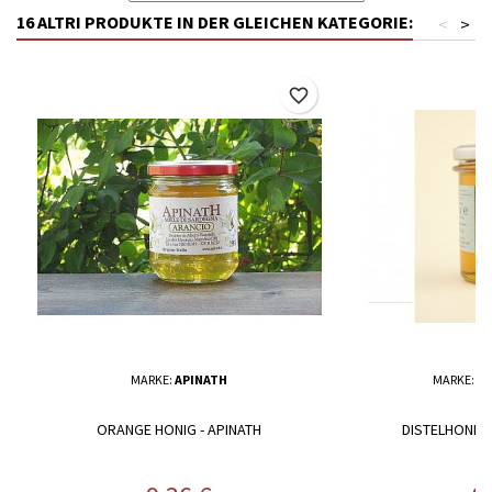
16 ALTRI PRODUKTE IN DER GLEICHEN KATEGORIE:
<
>
favorite_border
MARKE:
APINATH
MARKE:
BR
ORANGE HONIG - APINATH
DISTELHONIG