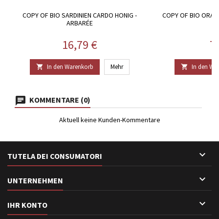
COPY OF BIO SARDINIEN CARDO HONIG -
COPY OF BIO ORAN
ARBARÉE
Preis
Pr
16,79 €
7
In den Warenkorb
Mehr
In den Wa


KOMMENTARE (0)
Aktuell keine Kunden-Kommentare

TUTELA DEI CONSUMATORI

UNTERNEHMEN

IHR KONTO