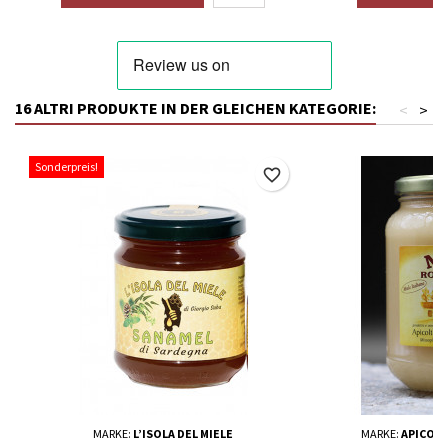
16 ALTRI PRODUKTE IN DER GLEICHEN KATEGORIE:
<
>
Sonderpreis!
favorite_border
MARKE:
L’ISOLA DEL MIELE
MARKE:
APICOLT