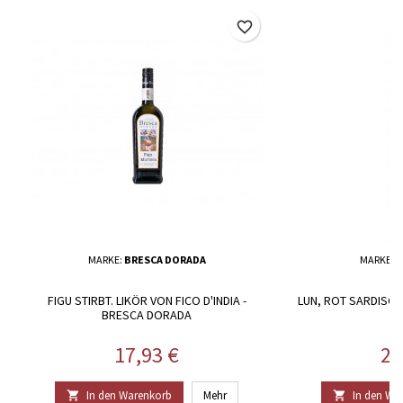
favorite_border
MARKE:
BRESCA DORADA
MARKE:
A
FIGU STIRBT. LIKÖR VON FICO D'INDIA -
LUN, ROT SARDISCH
BRESCA DORADA
Preis
Pr
17,93 €
20
In den Warenkorb
Mehr
In den Wa

