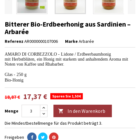
Bitterer Bio-Erdbeerhonig aus Sardinien –
Arbarée
Referenz
AR0000000107006
Marke
Arbarée
AMARO DI CORBEZZOLO - Lidone / Erdbeerbaumhonig
mit Herbstblüten, ein Honig mit starkem und anhaltendem Aroma mit
Noten von Kaffee und Rhabarber.
Glas - 250 g
Bio-Honig
17,37 €
18,87 €
Sparen Sie 1,50 €
In den Warenkorb
Menge

Die Mindestbestellmenge für das Produkt beträgt 3.
Freigeben