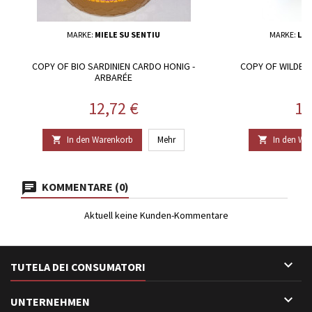
MARKE:
MIELE SU SENTIU
MARKE:
L’A
COPY OF BIO SARDINIEN CARDO HONIG -
COPY OF WILDBL
ARBARÉE
Preis
Pr
12,72 €
12
In den Warenkorb
Mehr
In den Wa


KOMMENTARE (0)
Aktuell keine Kunden-Kommentare

TUTELA DEI CONSUMATORI

UNTERNEHMEN