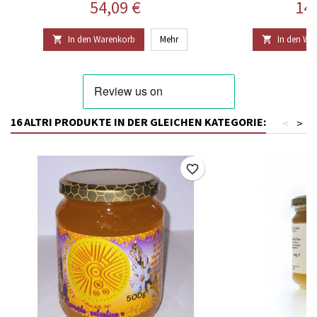
Preis
Pre
54,09 €
14
In den Warenkorb
Mehr
In den Wa


16 ALTRI PRODUKTE IN DER GLEICHEN KATEGORIE:
<
>
favorite_border