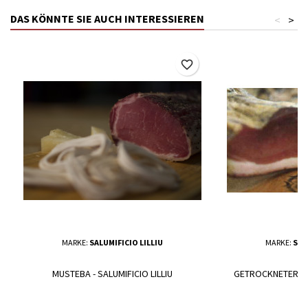
DAS KÖNNTE SIE AUCH INTERESSIEREN
<
>
favorite_border
MARKE:
SALUMIFICIO LILLIU
MARKE:
SAL
MUSTEBA - SALUMIFICIO LILLIU
GETROCKNETER SC