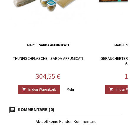
MARKE:
SARDA AFFUMICATI
MARKE:
SAR
THUNFISCHFLASCHE - SARDA AFFUMICATI
GERÄUCHERTER S
AFF
Preis
Pr
304,55 €
12
In den Warenkorb
Mehr
In den Wa


KOMMENTARE (0)
Aktuell keine Kunden-Kommentare