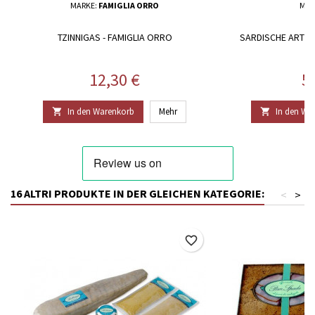
MARKE:
FAMIGLIA ORRO
MAR
TZINNIGAS - FAMIGLIA ORRO
SARDISCHE ARTIS
Preis
Pr
12,30 €
5
In den Warenkorb
Mehr
In den Wa


16 ALTRI PRODUKTE IN DER GLEICHEN KATEGORIE:
<
>
favorite_border