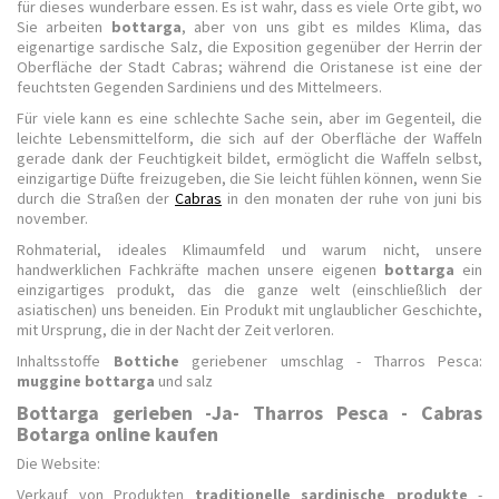
für dieses wunderbare essen. Es ist wahr, dass es viele Orte gibt, wo
Sie arbeiten
bottarga
, aber von uns gibt es mildes Klima, das
eigenartige sardische Salz, die Exposition gegenüber der Herrin der
Oberfläche der Stadt Cabras; während die Oristanese ist eine der
feuchtsten Gegenden Sardiniens und des Mittelmeers.
Für viele kann es eine schlechte Sache sein, aber im Gegenteil, die
leichte Lebensmittelform, die sich auf der Oberfläche der Waffeln
gerade dank der Feuchtigkeit bildet, ermöglicht die Waffeln selbst,
einzigartige Düfte freizugeben, die Sie leicht fühlen können, wenn Sie
durch die Straßen der
Cabras
in den monaten der ruhe von juni bis
november.
Rohmaterial, ideales Klimaumfeld und warum nicht, unsere
handwerklichen Fachkräfte machen unsere eigenen
bottarga
ein
einzigartiges produkt, das die ganze welt (einschließlich der
asiatischen) uns beneiden. Ein Produkt mit unglaublicher Geschichte,
mit Ursprung, die in der Nacht der Zeit verloren.
Inhaltsstoffe
Bottiche
geriebener umschlag - Tharros Pesca:
muggine bottarga
und salz
Bottarga gerieben -Ja- Tharros Pesca - Cabras
Botarga online kaufen
Die Website:
Verkauf von Produkten
traditionelle sardinische produkte
-