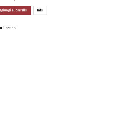
ggiungi al carrello
Info
u 1 articoli