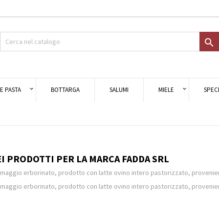
giungi alla lista dei desideri
modalTitle))
ea lista dei desideri
ccedi

Crea nuova lista
onfirmMessage))
i avere effettuato l'accesso per salvare dei prodotti nella tua lista dei
e lista dei desideri
ideri.
((cancelText))
((modalDeleteText)
E PASTA
BOTTARGA
SALUMI
MIELE
SPECI
Annulla
Acced
Annulla
Crea lista dei desider
I PRODOTTI PER LA MARCA FADDA SRL
rmaggio erborinato, prodotto con latte ovino intero pastorizzato, provenie
rmaggio erborinato, prodotto con latte ovino intero pastorizzato, provenie