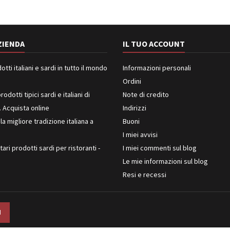
ZIENDA
IL TUO ACCOUNT
ti italiani e sardi in tutto il mondo
Informazioni personali
Ordini
rodotti tipici sardi e italiani di
Note di credito
. Acquista online
Indirizzi
 la migliore tradizione italiana a
Buoni
I miei avvisi
ari prodotti sardi per ristoranti -
I miei commenti sul blog
Le mie informazioni sul blog
Resi e recessi