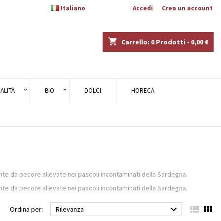

Italiano
Benvenuto,
Accedi
o
Crea un account
×
×
×
×
shopping_cart
Carrello:
0
Prodotti - 0,00 €
)
ALITÀ
BIO
DOLCI
HORECA
i
i
nte da pecore allevate nei pascoli incontaminati della Sardegna.
nte da pecore allevate nei pascoli incontaminati della Sardegna.



Ordina per:
Rilevanza