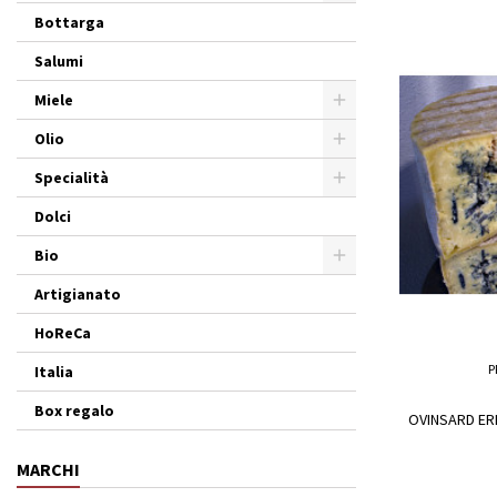
Bottarga
Salumi
Miele
Olio
Specialità
Dolci
Bio
Artigianato
HoReCa
P
Italia
Box regalo
OVINSARD ER
MARCHI