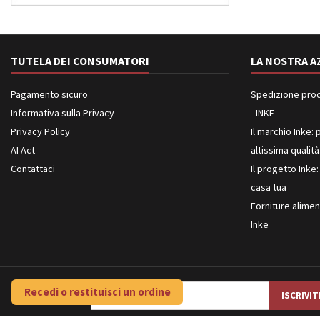
TUTELA DEI CONSUMATORI
LA NOSTRA A
Pagamento sicuro
Spedizione prodot
Informativa sulla Privacy
- INKE
Privacy Policy
Il marchio Inke: p
AI Act
altissima qualità
Contattaci
Il progetto Inke:
casa tua
Forniture aliment
Inke
Recedi o restituisci un ordine
NEWSLETTER