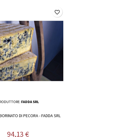
favorite_border
RODUTTORE:
FADDA SRL
BORINATO DI PECORA - FADDA SRL
Prezzo
94,13 €