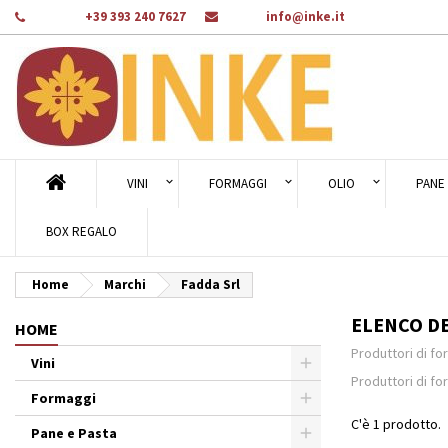
Telefono:
+39 393 240 7627
E-mail:
info@inke.it
Ag
((
Cr
A
add_circle_outline
((c
Dev
Nom
des
VINI
FORMAGGI
OLIO
PANE 
BOX REGALO
Home
Marchi
Fadda Srl
ELENCO DE
HOME
Produttori di fo
Vini
Produttori di fo
Formaggi
C'è 1 prodotto.
Pane e Pasta