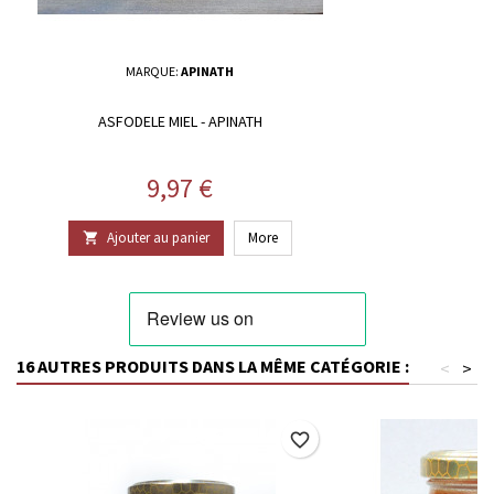
MARQUE:
APINATH
ASFODELE MIEL - APINATH
Prix
9,97 €
Ajouter au panier
More

16 AUTRES PRODUITS DANS LA MÊME CATÉGORIE :
<
>
favorite_border