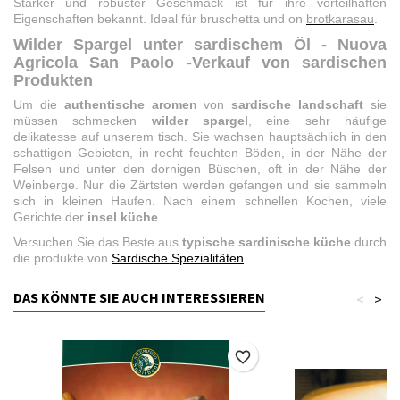
Starker und robuster Geschmack ist für ihre vorteilhaften
Eigenschaften bekannt. Ideal für bruschetta und on
brotkarasau
.
Wilder Spargel unter sardischem Öl - Nuova
Agricola San Paolo -Verkauf von sardischen
Produkten
Um die
authentische aromen
von
sardische landschaft
sie
müssen schmecken
wilder spargel
, eine sehr häufige
delikatesse auf unserem tisch. Sie wachsen hauptsächlich in den
schattigen Gebieten, in recht feuchten Böden, in der Nähe der
Felsen und unter den dornigen Büschen, oft in der Nähe der
Weinberge. Nur die Zärtsten werden gefangen und sie sammeln
sich in kleinen Haufen. Nach einem schnellen Kochen, viele
Gerichte der
insel küche
.
Versuchen Sie das Beste aus
typische sardinische küche
durch
die produkte von
Sardische Spezialitäten
DAS KÖNNTE SIE AUCH INTERESSIEREN
<
>
favorite_border