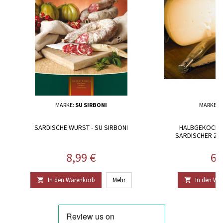
MARKE:
SU SIRBONI
MARKE:
M
SARDISCHE WURST - SU SIRBONI
HALBGEKOCHTE
SARDISCHER ZI
Preis
Pr
8,99 €
66
In den Warenkorb
Mehr
In den Wa

