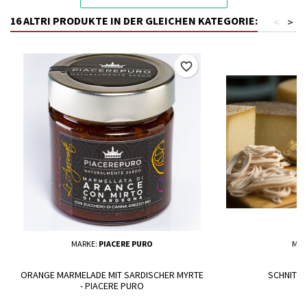
16 ALTRI PRODUKTE IN DER GLEICHEN KATEGORIE:
<
>
favorite_border
MARKE:
PIACERE PURO
MAR
ORANGE MARMELADE MIT SARDISCHER MYRTE
SCHNITTM
- PIACERE PURO