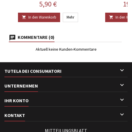
Preis
Pre
5,90 €
19
In den Warenkorb
Mehr
In den Wa


KOMMENTARE (0)
Aktuell keine Kunden-Kommentare

TUTELA DEI CONSUMATORI

UNTERNEHMEN

IHR KONTO

KONTAKT
MITTEILUNGSBLATT