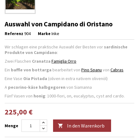
Auswahl von Campidano di Oristano
Referenz
904
Marke
Inke
Wir schlagen eine praktische Auswahl der Besten vor
sardinische
Produkte von Campidano
:
Zwei Flaschen
Cranatza
Famiglia Orro
Ein
baffle von bottarga
bearbeitet von
Pino Spanu
von
Cabras
Eine Vase
Oia Pistada
(oliven in extra nativem olivenöl)
A
pecorino-käse halbgegoren
von Siamanna
Fünf Vasen von
honig
: 1000-fiori, on, eucalyptus, cyst and cardo.
225,00 €
In den Warenkorb
Menge
