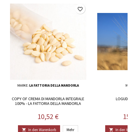
favorite_border
MARKE:
LA FATTORIA DELLA MANDORLA
MAR
COPY OF CREMA DI MANDORLA INTEGRALE
LOGUDOR
100% - LA FATTORIA DELLA MANDORLA
Preis
Pre
10,52 €
15
In den Warenkorb
Mehr
In den Wa

