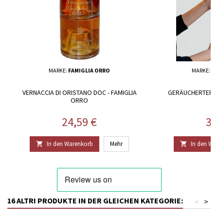
MARKE:
FAMIGLIA ORRO
MARKE:
TH
VERNACCIA DI ORISTANO DOC - FAMIGLIA
GERÄUCHERTER M
ORRO
P
Preis
Pr
24,59 €
34
In den Warenkorb
Mehr
In den Wa


16 ALTRI PRODUKTE IN DER GLEICHEN KATEGORIE:
<
>