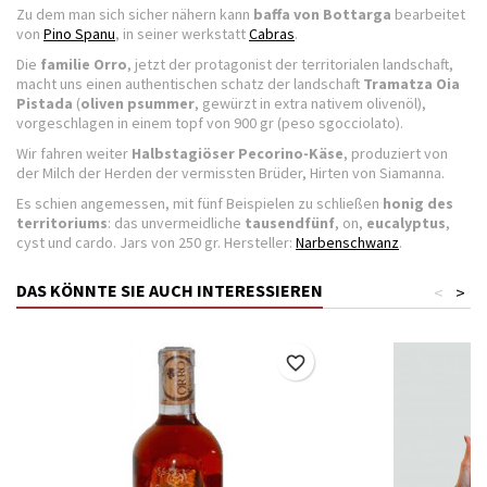
Zu dem man sich sicher nähern kann
baffa von Bottarga
bearbeitet
von
Pino Spanu
, in seiner werkstatt
Cabras
.
Die
familie Orro
, jetzt der protagonist der territorialen landschaft,
macht uns einen authentischen schatz der landschaft
Tramatza
Oia
Pistada
(
oliven psummer
, gewürzt in extra nativem olivenöl),
vorgeschlagen in einem topf von 900 gr (peso sgocciolato).
Wir fahren weiter
Halbstagiöser Pecorino-Käse
, produziert von
der Milch der Herden der vermissten Brüder, Hirten von Siamanna.
Es schien angemessen, mit fünf Beispielen zu schließen
honig des
territoriums
: das unvermeidliche
tausendfünf
, on,
eucalyptus
,
cyst und cardo. Jars von 250 gr. Hersteller:
Narbenschwanz
.
DAS KÖNNTE SIE AUCH INTERESSIEREN
<
>
favorite_border