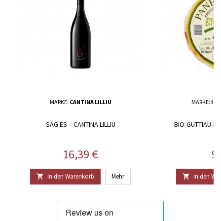
MARKE:
CANTINA LILLIU
MARKE:
IL 
SAG ES – CANTINA LILLIU
BIO-GUTTIAU-BR
Preis
Pr
16,39 €
9
In den Warenkorb
Mehr
In den Wa

