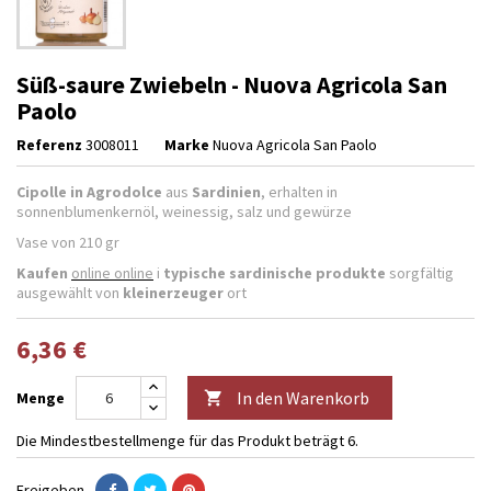
Süß-saure Zwiebeln - Nuova Agricola San
Paolo
Referenz
3008011
Marke
Nuova Agricola San Paolo
Cipolle in Agrodolce
aus
Sardinien
, erhalten in
sonnenblumenkernöl, weinessig, salz und gewürze
Vase von 210 gr
Kaufen
online online
i
typische sardinische produkte
sorgfältig
ausgewählt von
kleinerzeuger
ort
6,36 €
In den Warenkorb
Menge

Die Mindestbestellmenge für das Produkt beträgt 6.
Freigeben