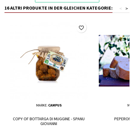
16 ALTRI PRODUKTE IN DER GLEICHEN KATEGORIE:
<
>
favorite_border
MARKE:
CAMPUS
MAR
COPY OF BOTTARGA DI MUGGINE - SPANU
PEPERONI U
GIOVANNI