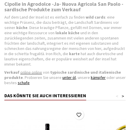
Cipolle in Agrodolce -Ja- Nuova Agricola San Paolo -
sardische Produkte zum Verkauf
Auf dem Land der Insel ist es einfach zu finden
wild cards
: eine
wichtige Präsenz, die dazu beiträgt, die Landschaft Sardiniens vor
seiner
küche
. Diese krautige Pflanze, gefüllt mit Dornen, war immer
eine wichtige Ressource von
lokale küche
und in den
zurückliegenden zeiten, zusammen mit vielen anderen spontanen
früchten der landschaft, integriert es mit eigenen substanzen und
schmecken das nahrungsregime der menschen von hier, aufgedruckt
in die schietta frugalità. Iron Rich, die
karte
hat auch diuretische und
laxative eigenschaften, die er populäre weisheit auf der insel hat
immer bekannt.
Verkauf
online online
von
typische sardinische und italienische
produkte
. Probieren Sie unsere
unter öl
, unsere
kämpfer
oder unser
bestes
schafe
DAS KÖNNTE SIE AUCH INTERESSIEREN
<
>
favorite_border