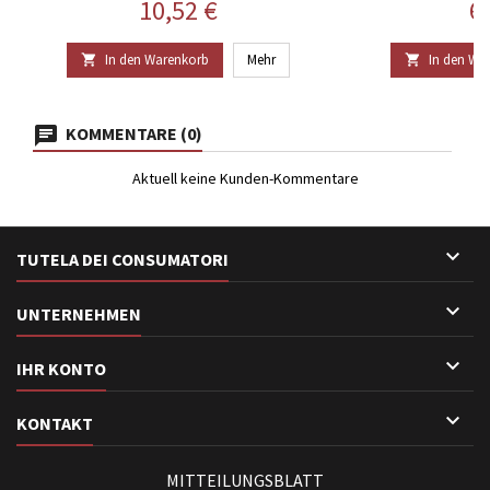
Preis
Pr
10,52 €
6
In den Warenkorb
Mehr
In den Wa


KOMMENTARE (0)
Aktuell keine Kunden-Kommentare

TUTELA DEI CONSUMATORI

UNTERNEHMEN

IHR KONTO

KONTAKT
MITTEILUNGSBLATT