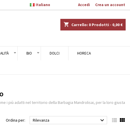

Italiano
Benvenuto,
Accedi
o
Crea un account
×
×
×
×
shopping_cart
Carrello:
0
Prodotti - 0,00 €
)
ALITÀ
BIO
DOLCI
HORECA
i
i
EO
i più adatti nel territorio della Barbagia Mandrolisai, per la loro giusta



Ordina per:
Rilevanza