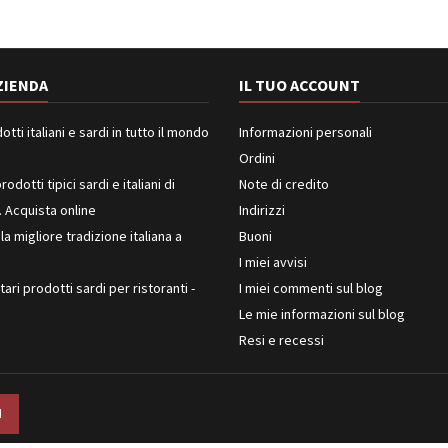
ZIENDA
IL TUO ACCOUNT
ti italiani e sardi in tutto il mondo
Informazioni personali
Ordini
rodotti tipici sardi e italiani di
Note di credito
. Acquista online
Indirizzi
 la migliore tradizione italiana a
Buoni
I miei avvisi
ari prodotti sardi per ristoranti -
I miei commenti sul blog
Le mie informazioni sul blog
Resi e recessi