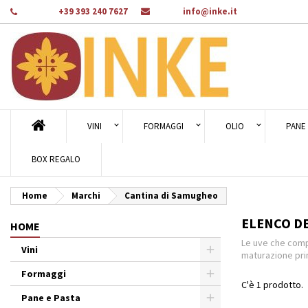
Telefono:
+39 393 240 7627
E-mail:
info@inke.it
Ag
((
Cr
A
add_circle_outline
((c
Dev
Nom
des
VINI
FORMAGGI
OLIO
PANE 
BOX REGALO
Home
Marchi
Cantina di Samugheo
ELENCO DE
HOME
Le uve che compo
Vini
maturazione pri
Formaggi
C'è 1 prodotto.
Pane e Pasta