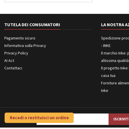
TUTELA DEI CONSUMATORI
LA NOSTRA A
Pagamento sicuro
Spedizione prodot
Informativa sulla Privacy
- INKE
Privacy Policy
Il marchio Inke: p
AI Act
altissima qualità
Contattaci
Il progetto Inke:
casa tua
Forniture aliment
Inke
Recedi o restituisci un ordine
NEWSLETTER