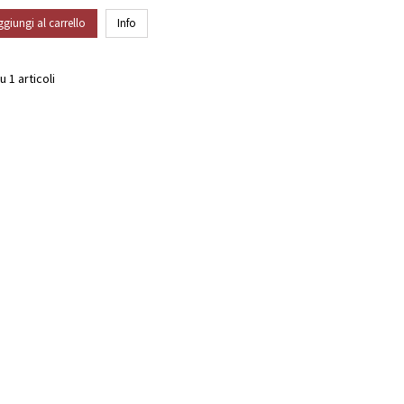
ggiungi al carrello
Info
u 1 articoli