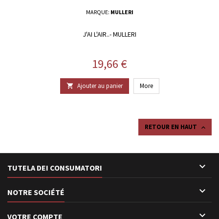
MARQUE:
MULLERI
J'AI L'AIR..- MULLERI
Prix
19,66 €
Ajouter au panier
More

RETOUR EN HAUT


TUTELA DEI CONSUMATORI

NOTRE SOCIÉTÉ

VOTRE COMPTE