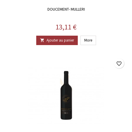
DOUCEMENT- MULLERI
Prix
13,11 €
Ajouter au panier
More

favorite_border