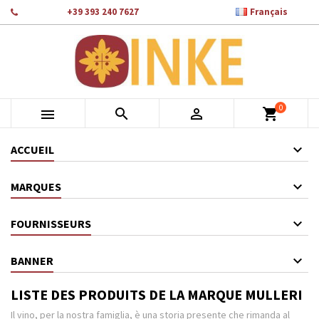

Téléphone:
+39 393 240 7627
Français
×
×
×
×
Ajouter à ma liste d'envies
((modalTitle))
Créer une liste d'envies
Connexion
add_circle_outline
Crea nuova lista
((confirmMessage))
Vous devez être connecté pour ajouter des produits à votre
Nom de la liste d'envies
liste d'envies.
0
((cancelText))
((modalDeleteText))



shopping_cart
Annuler
Connexion
Annuler
Créer une liste d'envies
ACCUEIL
MARQUES
FOURNISSEURS
BANNER
LISTE DES PRODUITS DE LA MARQUE MULLERI
Il vino, per la nostra famiglia, è una storia presente che rimanda al