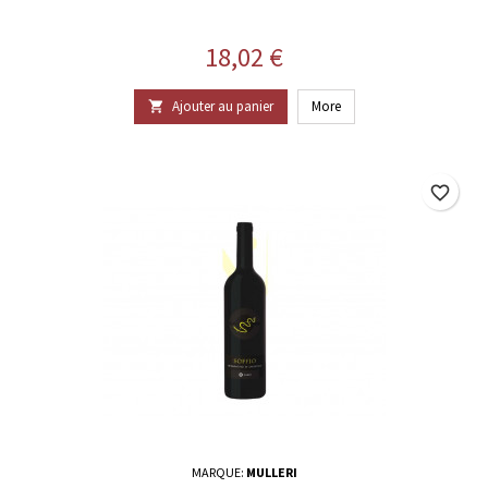
Prix
18,02 €
Ajouter au panier
More

favorite_border
MARQUE:
MULLERI