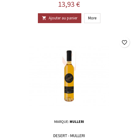
Prix
13,93 €
Ajouter au panier
More

favorite_border
MARQUE:
MULLERI
DESERT - MULLERI