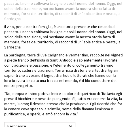
passato. Il nonno coltivava la vigna e così il nonno del nonno. Oggi, nel
solco della tradizione, noi portiamo avanti la nostra storia fatta di
memoria, forza del territorio, di racconti di un’isola antica e beata, la
Sardegna.
Il vino, per la nostra famiglia, è una storia presente che rimanda al
passato. Il nonno coltivava la vigna e così il nonno del nonno. Oggi, nel
solco della tradizione, noi portiamo avanti la nostra storia fatta di
memoria, forza del territorio, di racconti di un’isola antica e beata, la
Sardegna.
La Sardegna, terra di uve Carignano e Vermentino, raccolte nei vigneti
a piede franco dell’isola di Sant’ Antioco e sapientemente lavorate
con tradizione e passione, è l’elemento di collegamento tra vino
territorio, cultura e tradizioni. Terra ricca di storia e arte, di artigiani
sapienti che lavorano il legno, di artisti e letterati che hanno con la
loro bravura lasciato una traccia nel mondo, è il filo conduttore del
nostro progetto.
“No, neppure il vino poteva lenire il dolore di quei ricordi. Tuttavia egli
prese il bicchiere e bevette piangendo. Sì, tutto era cenere: la vita, la
morte, l'uomo; il destino stesso che la produceva. Egli ricordò che fra
la cenere cova spesso la scintilla, seme della fiamma luminosa e
purificatrice, e sperò, e amò ancora la vita.”

Pertinence