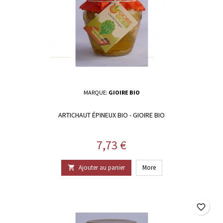
MARQUE:
GIOIRE BIO
ARTICHAUT ÉPINEUX BIO - GIOIRE BIO
Prix
7,73 €
Ajouter au panier
More

favorite_border