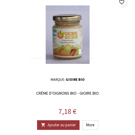
favorite_border
MARQUE:
GIOIRE BIO
CRÈME D'OIGNONS BIO - GIOIRE BIO
Prix
7,18 €
Ajouter au panier
More
