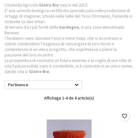
L’Azienda Agricola
GioIre Bio
nasce nel 2012.
E’ una azienda biologica certificata specializzata nella produzione di
ortaggi di stagione; situata nella Valle del Tirso (Oristano), l’azienda si
estende su due ettari
di terreno tra i più fertili della
Sardegna
, in una zona denominata
Bennaxi.
I fondatori sono Giovanni Fenzi e Irene Volpi, che si incontrano e
subito condividono l’esigenza di convergere le loro forze e
competenze in un unico progetto, che esprimesse a pieno la
passione del loro incontro.
La prospettiva di costruire un futuro insieme e la voglia di uno stile di
vita il più possibile sano e sostenibile, si è contratto in un unico nome,
dando vita a:
GioIre Bio
.

Pertinence
Affichage 1-4 de 4 article(s)
favorite_border