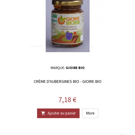
MARQUE:
GIOIRE BIO
CRÈME D'AUBERGINES BIO - GIOIRE BIO
Prix
7,18 €
Ajouter au panier
More
