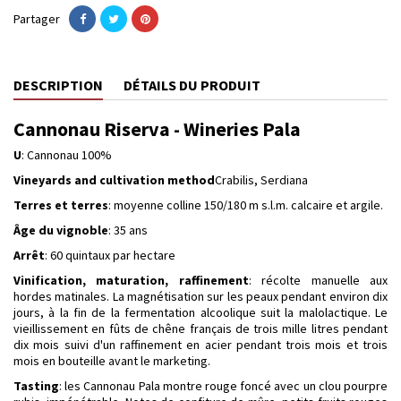
Partager
DESCRIPTION
DÉTAILS DU PRODUIT
Cannonau Riserva - Wineries Pala
U
: Cannonau 100%
Vineyards and cultivation method
Crabilis, Serdiana
Terres et terres
: moyenne colline 150/180 m s.l.m. calcaire et argile.
Âge du vignoble
: 35 ans
Arrêt
: 60 quintaux par hectare
Vinification, maturation, raffinement
: récolte manuelle aux
hordes matinales. La magnétisation sur les peaux pendant environ dix
jours, à la fin de la fermentation alcoolique suit la malolactique. Le
vieillissement en fûts de chêne français de trois mille litres pendant
dix mois suivi d'un raffinement en acier pendant trois mois et trois
mois en bouteille avant le marketing.
Tasting
: les Cannonau Pala montre rouge foncé avec un clou pourpre