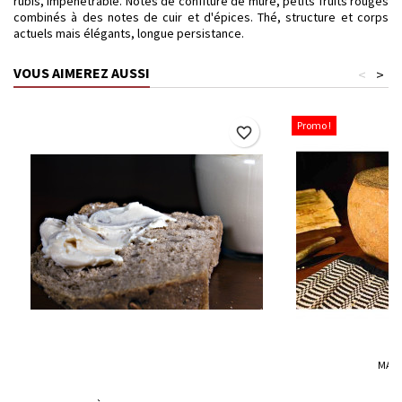
rubis, impénétrable. Notes de confiture de mûre, petits fruits rouges
combinés à des notes de cuir et d'épices. Thé, structure et corps
actuels mais élégants, longue persistance.
VOUS AIMEREZ AUSSI
<
>
Promo !
favorite_border
MAR