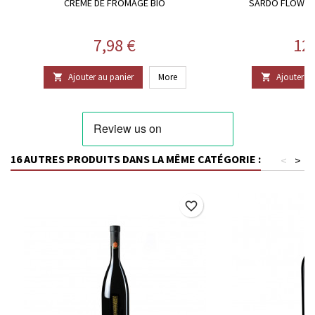
CRÈME DE FROMAGE BIO
SARDO FLOWER 
Prix
Pri
7,98 €
12
Ajouter au panier
More
Ajouter au


16 AUTRES PRODUITS DANS LA MÊME CATÉGORIE :
<
>
favorite_border