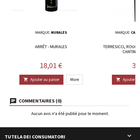
MARQUE:
MURALES
MARQUE:
CANT
ARRÊT - MURALES
TERRESICCI, ROUGE 
CANTINA 
Prix
Pr
18,01 €
30
Ajouter au panier
More
Ajouter au


COMMENTAIRES (0)
Aucun avis n'a été publié pour le moment.

TUTELA DEI CONSUMATORI