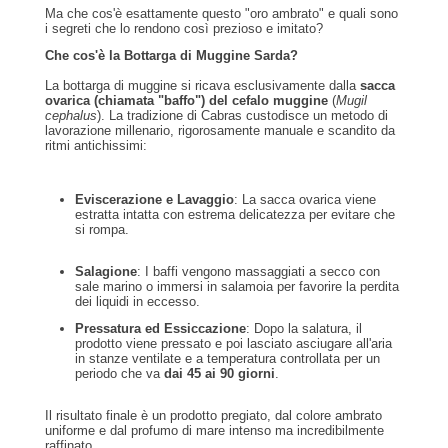
Ma che cos'è esattamente questo "oro ambrato" e quali sono
i segreti che lo rendono così prezioso e imitato?
Che cos'è la Bottarga di Muggine Sarda?
La bottarga di muggine si ricava esclusivamente dalla
sacca
ovarica (chiamata "baffo") del cefalo muggine
(
Mugil
cephalus
). La tradizione di Cabras custodisce un metodo di
lavorazione millenario, rigorosamente manuale e scandito da
ritmi antichissimi:
Eviscerazione e Lavaggio
: La sacca ovarica viene
estratta intatta con estrema delicatezza per evitare che
si rompa.
Salagione
: I baffi vengono massaggiati a secco con
sale marino o immersi in salamoia per favorire la perdita
dei liquidi in eccesso.
Pressatura ed Essiccazione
: Dopo la salatura, il
prodotto viene pressato e poi lasciato asciugare all'aria
in stanze ventilate e a temperatura controllata per un
periodo che va
dai 45 ai 90 giorni
.
Il risultato finale è un prodotto pregiato, dal colore ambrato
uniforme e dal profumo di mare intenso ma incredibilmente
raffinato.