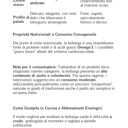
Colore
chiaro/ambrato fino
ambrato
visivo
al marrone scuro
Delicato, elegante, con note
Forte, sapido,
Profilo al
dolci che bilanciano il
spiccatamente
palato
retrogusto amarognolo
ferroso e deciso
Proprietà Nutrizionali e Consumo Consapevole
Dal punto di vista nutrizionale, la bottarga è una straordinaria
fonte di proteine nobili e di acidi grassi
Omega-3
, i cosiddetti
"grassi buoni" alleati del sistema cardiovascolare.
Nota per il consumatore:
Trattandosi di un prodotto ittico
stagionato tramite salagione, la bottarga presenta un
alto
contenuto di sodio e colesterolo
. Per questa ragione, i
nutrizionisti suggeriscono un
consumo moderato
,
utilizzandola principalmente come un prezioso "insaporitore"
naturale in grado di trasformare anche il piatto più semplice in
un'opera d'arte.
Come Gustarla in Cucina e Abbinamenti Enologici
Il modo migliore per esaltare la bottarga sarda è utilizzarla
a
crudo
, grattugiata al momento o tagliata a lamelle
sottilissime