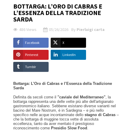
BOTTARGA: L’ORO DI CABRAS E
L’ESSENZA DELLA TRADIZIONE
SARDA
486 Views
05/26/2026
By
Pierluigi carta
Facebook
X
Pinterest
LinkedIn
Tumblr
Bottarga: L’Oro di Cabras e l’Essenza della Tradizione
Sarda
Definita da secoli come il
"caviale del Mediterraneo"
, la
bottarga rappresenta una delle vette più alte dell'artigianato
gastronomico italiano. Sebbene esistano diverse varianti nel
bacino del Mare Nostrum, è in Sardegna – e più nello
specifico nelle acque incontaminate dello
stagno di Cabras
–
che la bottarga di muggine tocca vette di assoluta
eccellenza, tanto da aver meritato il prestigioso
riconoscimento come
Presidio Slow Food
.