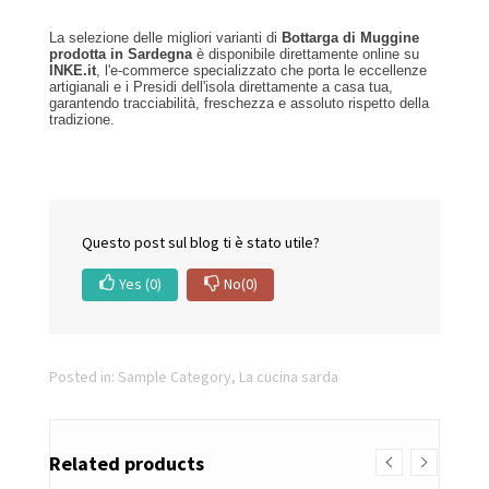
La selezione delle migliori varianti di
Bottarga di Muggine
prodotta in Sardegna
è disponibile direttamente online su
INKE.it
, l'e-commerce specializzato che porta le eccellenze
artigianali e i Presidi dell'isola direttamente a casa tua,
garantendo tracciabilità, freschezza e assoluto rispetto della
tradizione.
Questo post sul blog ti è stato utile?
Yes
(0)
No
(0)
Posted in:
Sample Category
,
La cucina sarda
Related products