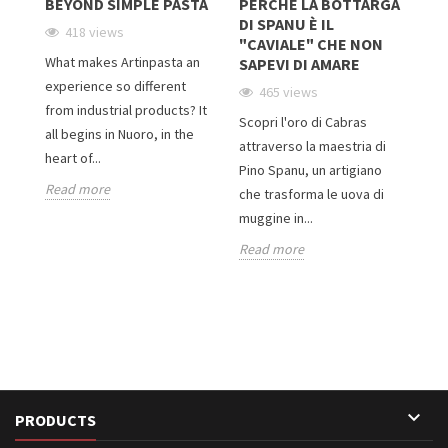
:
BEYOND SIMPLE PASTA
PERCHÉ LA BOTTARGA
D
DI SPANU È IL
N
418 views
"CAVIALE" CHE NON
C
What makes Artinpasta an
SAPEVI DI AMARE
T
I
experience so different
465 views
from industrial products? It
Scopri l'oro di Cabras
all begins in Nuoro, in the
C’
attraverso la maestria di
heart of...
";
ch
Pino Spanu, un artigiano
Read more
d’
che trasforma le uova di
tra
ce
muggine in...
d’o
Read more
Re

PRODUCTS