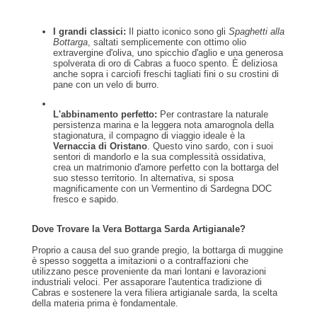
I grandi classici:
Il piatto iconico sono gli
Spaghetti alla
Bottarga
, saltati semplicemente con ottimo olio
extravergine d'oliva, uno spicchio d'aglio e una generosa
spolverata di oro di Cabras a fuoco spento. È deliziosa
anche sopra i carciofi freschi tagliati fini o su crostini di
pane con un velo di burro.
L'abbinamento perfetto:
Per contrastare la naturale
persistenza marina e la leggera nota amarognola della
stagionatura, il compagno di viaggio ideale è la
Vernaccia di Oristano
. Questo vino sardo, con i suoi
sentori di mandorlo e la sua complessità ossidativa,
crea un matrimonio d'amore perfetto con la bottarga del
suo stesso territorio. In alternativa, si sposa
magnificamente con un Vermentino di Sardegna DOC
fresco e sapido.
Dove Trovare la Vera Bottarga Sarda Artigianale?
Proprio a causa del suo grande pregio, la bottarga di muggine
è spesso soggetta a imitazioni o a contraffazioni che
utilizzano pesce proveniente da mari lontani e lavorazioni
industriali veloci. Per assaporare l'autentica tradizione di
Cabras e sostenere la vera filiera artigianale sarda, la scelta
della materia prima è fondamentale.