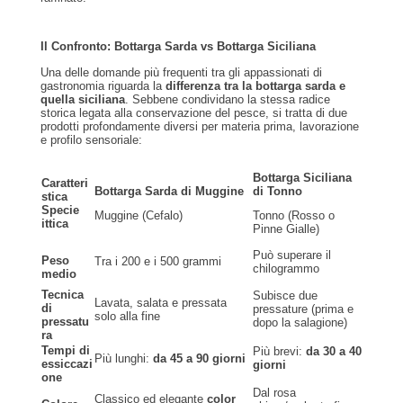
Il Confronto: Bottarga Sarda vs Bottarga Siciliana
Una delle domande più frequenti tra gli appassionati di
gastronomia riguarda la
differenza tra la bottarga sarda e
quella siciliana
. Sebbene condividano la stessa radice
storica legata alla conservazione del pesce, si tratta di due
prodotti profondamente diversi per materia prima, lavorazione
e profilo sensoriale:
Bottarga Siciliana
Caratteri
Bottarga Sarda di Muggine
di Tonno
stica
Specie
Muggine (Cefalo)
Tonno (Rosso o
ittica
Pinne Gialle)
Può superare il
Peso
Tra i 200 e i 500 grammi
chilogrammo
medio
Tecnica
Subisce due
Lavata, salata e pressata
di
pressature (prima e
solo alla fine
pressatu
dopo la salagione)
ra
Tempi di
Più brevi:
da 30 a 40
Più lunghi:
da 45 a 90 giorni
essiccazi
giorni
one
Dal rosa
Classico ed elegante
color