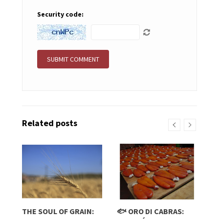
Security code:
Related posts
THE SOUL OF GRAIN:
🐟 ORO DI CABRAS:
L