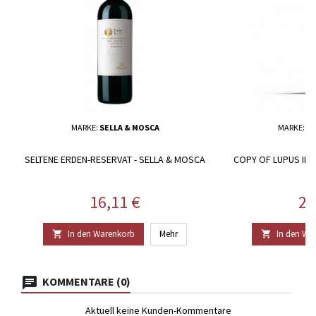
MARKE:
SELLA & MOSCA
MARKE:
TE
SELTENE ERDEN-RESERVAT - SELLA & MOSCA
COPY OF LUPUS IN 
Preis
Pr
16,11 €
27
In den Warenkorb
Mehr
In den Wa


KOMMENTARE (0)
Aktuell keine Kunden-Kommentare