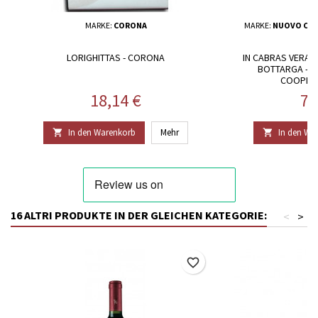
MARKE:
CORONA
MARKE:
NUOVO CON
P
LORIGHITTAS - CORONA
IN CABRAS VERAR
BOTTARGA - 
COOPERA
Preis
Pr
18,14 €
79
In den Warenkorb
Mehr
In den Wa


16 ALTRI PRODUKTE IN DER GLEICHEN KATEGORIE:
<
>
favorite_border