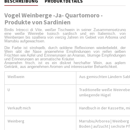
BESCHREIBUNG
PRODUKTDETAILS
Vogel Weinberge -Ja- Quartomoro -
Produkte von Sardinien
Birdis Intrecci di Vite, weißer Tischwein
in seiner Zusammensetzung
eine weiße Weinrebe typisch sardisch und ein Italienisch, von
Weinbergen bis spalliera von vierzig Jahren im Gebiet von Arborea und
Marrubiu aufgewachsen.
Die Farbe ist strohgelb, durch goldene Reflexionen wiederbelebt, der
Wein gibt der Nase angenehme Empfindungen von reifen gelben
Früchten wie Apfel und Erinnerungen an Ananas, blumige Empfindungen
und Erinnerungen an aromatische Kräuter.
Angenehm frisch, ist es ein diskret herzhafter Wein, aus agilem
Getränk, aus angenehmen Aromen und interessanter Beharrlichkeit.
Weißwein
Aus gemischten Ländern Sabb
U
Traditionelle weiße Weinrebe
umliegende Hügel
Verkauft mich
Handbuch in der Kassette, m
Weinberg
Marrubiu/Arborea | Weinberg A
Boden | aufzucht | sechste Pf