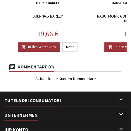
MARKE:
BARLEY
MARKE:
CAN
DUENNA..- BARLEY
NABUI MONICA DI S
DI 
Preis
Pr
19,66 €
14
In den Warenkorb
Mehr
In den Wa


KOMMENTARE (0)
Aktuell keine Kunden-Kommentare

TUTELA DEI CONSUMATORI

UNTERNEHMEN

IHR KONTO