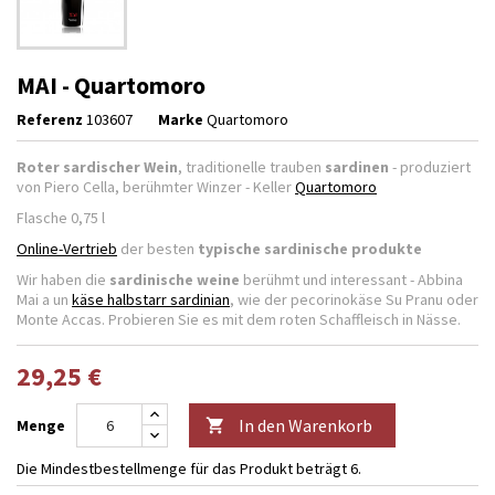
MAI - Quartomoro
Referenz
103607
Marke
Quartomoro
Roter sardischer Wein
, traditionelle trauben
sardinen
- produziert
von Piero Cella, berühmter Winzer - Keller
Quartomoro
Flasche 0,75 l
Online-Vertrieb
der besten
typische sardinische produkte
Wir haben die
sardinische weine
berühmt und interessant - Abbina
Mai a un
käse halbstarr sardinian
, wie der pecorinokäse Su Pranu oder
Monte Accas. Probieren Sie es mit dem roten Schaffleisch in Nässe.
29,25 €
In den Warenkorb
Menge

Die Mindestbestellmenge für das Produkt beträgt 6.