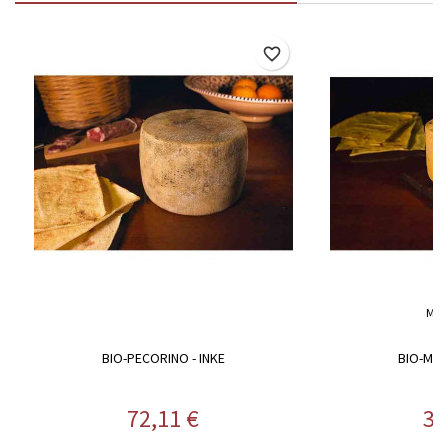
favorite_border
MAR
BIO-PECORINO - INKE
BIO-MUS
Preis
Pr
72,11 €
33