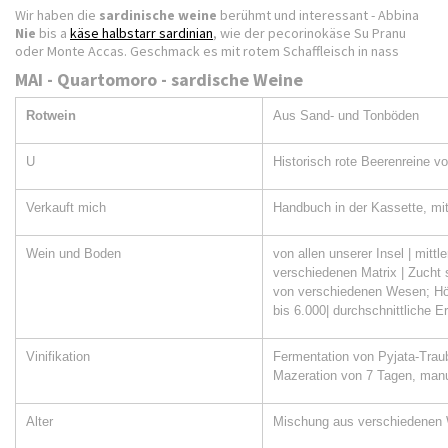
Wir haben die
sardinische weine
berühmt und interessant - Abbina
Nie
bis a
käse halbstarr sardinian
, wie der pecorinokäse Su Pranu
oder Monte Accas. Geschmack es mit rotem Schaffleisch in nass
MAI - Quartomoro - sardische Weine
Rotwein
Aus Sand- und Tonböden
U
Historisch rote Beerenreine v
Verkauft mich
Handbuch in der Kassette, mi
Wein und Boden
von allen unserer Insel | mitt
verschiedenen Matrix | Zucht
von verschiedenen Wesen; Hö
bis 6.000| durchschnittliche Er
Vinifikation
Fermentation von Pyjata-Traub
Mazeration von 7 Tagen, manue
Alter
Mischung aus verschiedenen W