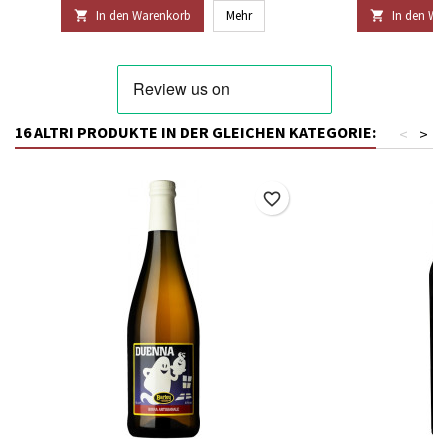
In den Warenkorb
Mehr
In den Wa


16 ALTRI PRODUKTE IN DER GLEICHEN KATEGORIE:
<
>
favorite_border