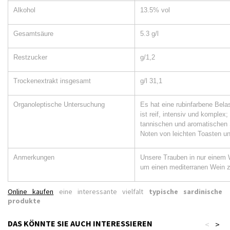
Alkohol
13.5% vol
Gesamtsäure
5.3 g/l
Restzucker
g/1,2
Trockenextrakt insgesamt
g/l 31,1
Organoleptische Untersuchung
Es hat eine rubinfarbene Belas
ist reif, intensiv und komple
tannischen und aromatischen 
Noten von leichten Toasten u
Anmerkungen
Unsere Trauben in nur einem 
um einen mediterranen Wein zu
Online kaufen
eine interessante vielfalt
typische sardinische
produkte
DAS KÖNNTE SIE AUCH INTERESSIEREN
<
>