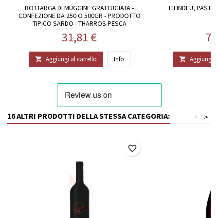
BOTTARGA DI MUGGINE GRATTUGIATA -
FILINDEU, PASTA
CONFEZIONE DA 250 O 500GR - PRODOTTO
TIPICO SARDO - THARROS PESCA
Prezzo
Pr
31,81 €
77
Aggiungi al carrello
Info
Aggiungi al


16 ALTRI PRODOTTI DELLA STESSA CATEGORIA:
<
>
favorite_border