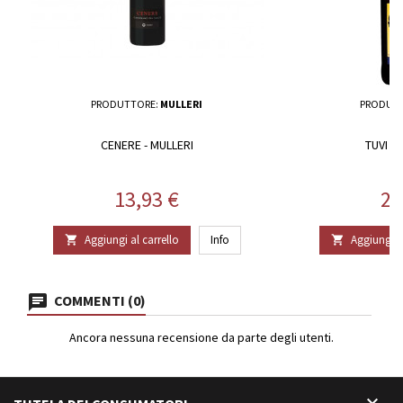
PRODUTTORE:
MULLERI
PRODUT
CENERE - MULLERI
TUVI TU
Prezzo
Pr
13,93 €
22
Aggiungi al carrello
Info
Aggiungi al


COMMENTI (0)
Ancora nessuna recensione da parte degli utenti.
