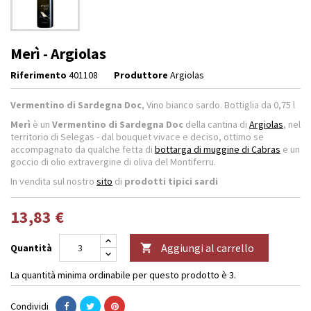
Merì - Argiolas
Riferimento
401108
Produttore
Argiolas
Vermentino di Sardegna Doc
, Vino bianco sardo. Bottiglia da 0,75 l
Merì
è un
Vermentino di Sardegna Doc
della cantina di
Argiolas
, nel
territorio di Selegas - dal bouquet vivace e deciso, ottimo se
accompagnato da qualche fetta di
bottarga di muggine di Cabras
e un
goccio di olio extravergine di oliva del Montiferru.
In vendita sul nostro
sito
di
prodotti tipici sardi
13,83 €
Aggiungi al carrello
Quantità

La quantità minima ordinabile per questo prodotto è 3.
Condividi