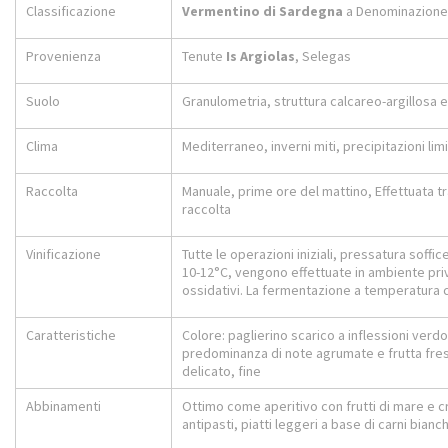
Classificazione
Vermentino di Sardegna
a Denominazione 
Provenienza
Tenute
Is Argiolas
, Selegas
Suolo
Granulometria, struttura calcareo-argillosa
Clima
Mediterraneo, inverni miti, precipitazioni lim
Raccolta
Manuale, prime ore del mattino, Effettuata 
raccolta
Vinificazione
Tutte le operazioni iniziali, pressatura soff
10-12°C, vengono effettuate in ambiente pri
ossidativi. La fermentazione a temperatura co
Caratteristiche
Colore: paglierino scarico a inflessioni verd
predominanza di note agrumate e frutta fresc
delicato, fine
Abbinamenti
Ottimo come aperitivo con frutti di mare e 
antipasti, piatti leggeri a base di carni bian