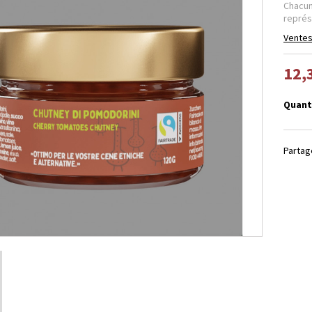
Chacu
représ
Ventes
12,
Quant
Partag