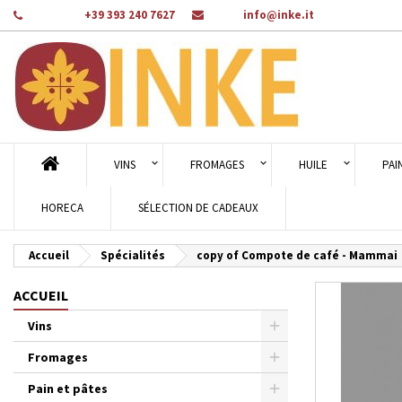
Téléphone:
+39 393 240 7627
Email:
info@inke.it
Aj
Cr
C
add_circle_outline
Vou
Nom
VINS
FROMAGES
HUILE
PAI
HORECA
SÉLECTION DE CADEAUX
Accueil
Spécialités
copy of Compote de café - Mammai
ACCUEIL
Vins
Fromages
Pain et pâtes