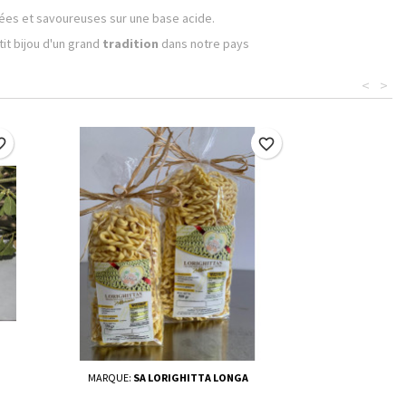
rées et savoureuses sur une base acide.
it bijou d'un grand
tradition
dans notre pays
<
>
border
favorite_border
MARQUE:
SA LORIGHITTA LONGA