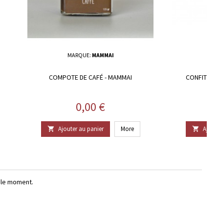
MARQUE:
MAMMAI
COMPOTE DE CAFÉ - MAMMAI
CONFITURE 
Prix
0,00 €
Ajouter au panier
More
Ajoute


r le moment.