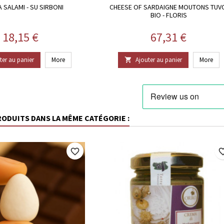
 SALAMI - SU SIRBONI
CHEESE OF SARDAIGNE MOUTONS TUV
BIO - FLORIS
Prix
Prix
18,15 €
67,31 €
ter au panier
More
Ajouter au panier
More

RODUITS DANS LA MÊME CATÉGORIE :
favorite_border
favorite_