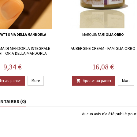
 FATTORIA DELLA MANDORLA
MARQUE:
FAMIGLIA ORRO
MA DI MANDORLA INTEGRALE
AUBERGINE CREAM - FAMIGLIA ORRO
FATTORIA DELLA MANDORLA
Prix
Prix
9,34 €
16,08 €
ter au panier
More
Ajouter au panier
More

TAIRES (0)
Aucun avis n'a été publié pou