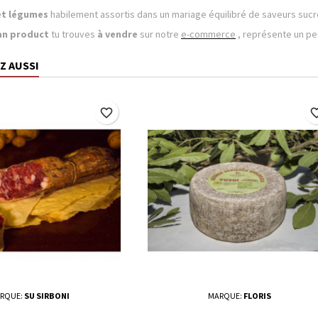
 et légumes
habilement assortis dans un mariage équilibré de saveurs suc
an product
tu trouves
à vendre
sur notre
e-commerce
, représente un pet
Z AUSSI
favorite_border
favorite_
RQUE:
SU SIRBONI
MARQUE:
FLORIS