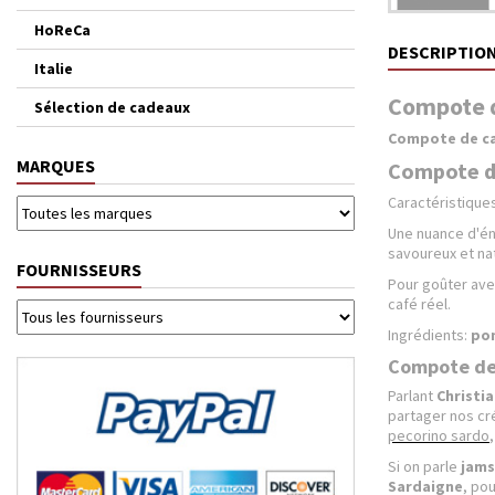
HoReCa
DESCRIPTIO
Italie
Compote d
Sélection de cadeaux
Compote de c
MARQUES
Compote de
Caractéristiques
Une nuance d'é
savoureux et nat
FOURNISSEURS
Pour goûter avec
café réel.
Ingrédients:
po
Compote de 
Parlant
Christia
partager nos cr
pecorino sardo
Si on parle
jams
Sardaigne
, po