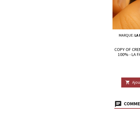
MARQUE:
LA
COPY OF CRE
100% - LA 
Ajou

COMMEN