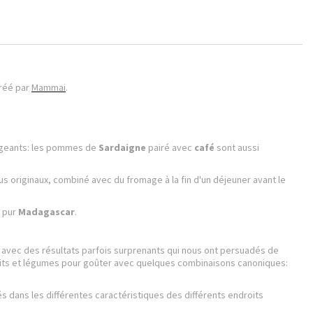
réé par
Mammai
.
exigeants: les pommes de
Sardaigne
pairé avec
café
sont aussi
lus originaux, combiné avec du fromage à la fin d'un déjeuner avant le
 pur
Madagascar
.
on, avec des résultats parfois surprenants qui nous ont persuadés de
fruits et légumes pour goûter avec quelques combinaisons canoniques:
 dans les différentes caractéristiques des différents endroits