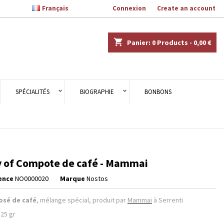

Français
Welcome,
Connexion
or
Create an account
×
×
×
shopping_cart
Panier:
0
Products - 0,00 €
n
SPÉCIALITÉS
BIOGRAPHIE
BONBONS
s
y of Compote de café - Mammai
ence
NO0000020
Marque
Nostos
sé de café
, mélange spécial, produit par
Mammai
à Serrenti
125 gr