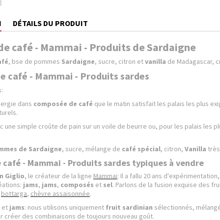
N
DÉTAILS DU PRODUIT
e café - Mammai - Produits de Sardaigne
afé
, bse de pommes
Sardaigne
, sucre, citron et
vanilla
de Madagascar, c
 café - Mammai - Produits sardes
:
nergie dans
composée de
café
que le matin satisfait les palais les plus 
urels.
 une simple croûte de pain sur un voile de beurre ou, pour les palais les p
mmes de Sardaigne
, sucre, mélange de
café spécial
, citron,
Vanilla
très
café - Mammai - Produits sardes typiques à vendre
n Giglio
, le créateur de la ligne
Mammai
: Il a fallu 20 ans d'expérimentati
éations:
jams
,
jams
,
composés
et
sel
. Parlons de la fusion exquise des 
,
bottarga
,
chèvre assaisonnée
.
et
jams
: nous utilisons uniquement
fruit sardinian
sélectionnés, mélangés
ur créer des combinaisons de toujours nouveau goût.