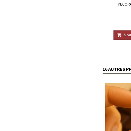
PECORA
Ajou

16 AUTRES P