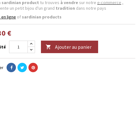
n
sardinian product
tu trouves
à vendre
sur notre
e-commerce
,
ente un petit bijou d'un grand
tradition
dans notre pays
 en ligne
of
sardinian products
30 €
Ajouter au panier
ité

er