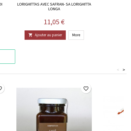
OI
LORIGHITTAS AVEC SAFRAN- SA LORIGHITTA
LONGA
Prix
11,05 €
Ajouter au panier
More

<
>
border
favorite_border