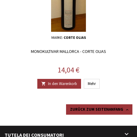
MARKE:
CORTE OLIAS
MONOKULTIVAR MALLORCA - CORTE OLIAS
Preis
14,04 €
In den Warenkorb
Mehr

ZURÜCK ZUM SEITENANFANG


TUTELA DEI CONSUMATORI