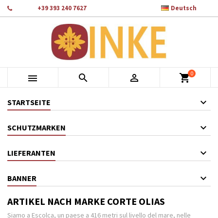

Telefon:
+39 393 240 7627
Deutsch
×
×
×
×
Auf meine Wunschliste
((modalTitle))
Wunschliste erstellen
Anmelden
add_circle_outline
Crea nuova lista
((confirmMessage))
Sie müssen angemeldet sein, um Artikel Ihrer Wunschliste
Name der Wunschliste
hinzufügen zu können.
0
((cancelText))
((modalDeleteText))



shopping_cart
Abbrechen
Anmelden
Abbrechen
Wunschliste erstellen
STARTSEITE
SCHUTZMARKEN
LIEFERANTEN
BANNER
ARTIKEL NACH MARKE CORTE OLIAS
Siamo a Escolca, un paese a 416 metri sul livello del mare, nelle