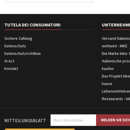
TUTELA DEI CONSUMATORI
UNTERNEHM
Sichere Zahlung
Versand Italien
Datenschutz
weltweit - INKE
Datenschutzrichtlinie
Die Marke Inke: 
AI Act
italienische pro
Kontakt
kaufen
Das Projekt Inke
hause
Lebensmittelver
Restaurants - In
MITTEILUNGSBLATT