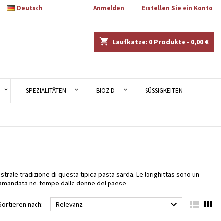

Deutsch
Willkommen
Anmelden
oder
Erstellen Sie ein Konto
×
×
×
×
shopping_cart
Laufkatze:
0
Produkte - 0,00 €
en.
)
n
SPEZIALITÄTEN
BIOZID
SÜSSIGKEITEN
n
estrale tradizione di questa tipica pasta sarda. Le lorighittas sono un
 tramandata nel tempo dalle donne del paese



Sortieren nach:
Relevanz