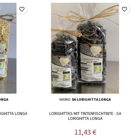
favorite_border
favorite_border
LONGA
MARKE:
SA LORIGHITTA LONGA
RIGHITTA LONGA
LORIGHITTAS MIT TINTENFISCHTINTE - SA
LORIGHITTA LONGA
Preis
11,43 €