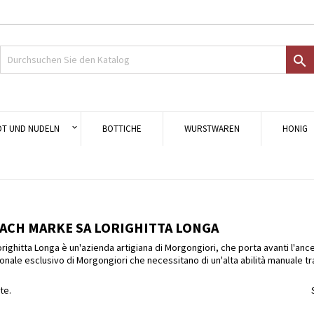
uf meine Wunschliste
modalTitle))
nschliste erstellen
nmelden

Crea nuova lista
onfirmMessage))
 müssen angemeldet sein, um Artikel Ihrer Wunschliste hinzufügen zu könn
me der Wunschliste
((cancelText))
Abbrechen
((modalDeleteText)
Anmelde
OT UND NUDELN
BOTTICHE
WURSTWAREN
HONIG
Abbrechen
Wunschliste erstelle
ACH MARKE SA LORIGHITTA LONGA
 Lorighitta Longa è un'azienda artigiana di Morgongiori, che porta avanti l'anc
ionale esclusivo di Morgongiori che necessitano di un'alta abilità manuale
te.