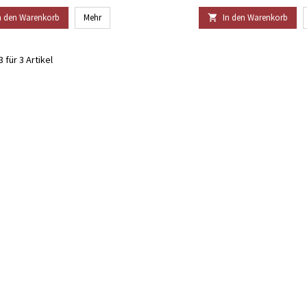
n den Warenkorb
Mehr
In den Warenkorb

 für 3 Artikel