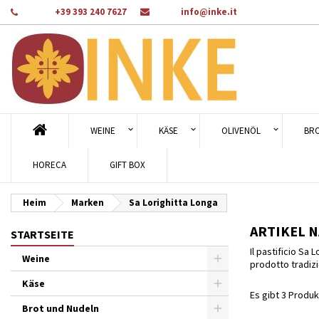
Telefon:
+39 393 240 7627
Email:
info@inke.it
A
((
Wu
A
add_circle_outline
((c
Sie
Na
WEINE
KÄSE
OLIVENÖL
BR
HORECA
GIFT BOX
Heim
Marken
Sa Lorighitta Longa
ARTIKEL N
STARTSEITE
Il pastificio Sa
Weine
prodotto tradiz
Käse
Es gibt 3 Produk
Brot und Nudeln