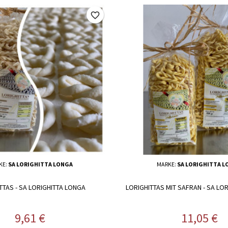
favorite_border
KE:
SA LORIGHITTA LONGA
MARKE:
SA LORIGHITTA 
TTAS - SA LORIGHITTA LONGA
LORIGHITTAS MIT SAFRAN - SA LO
Preis
Preis
9,61 €
11,05 €