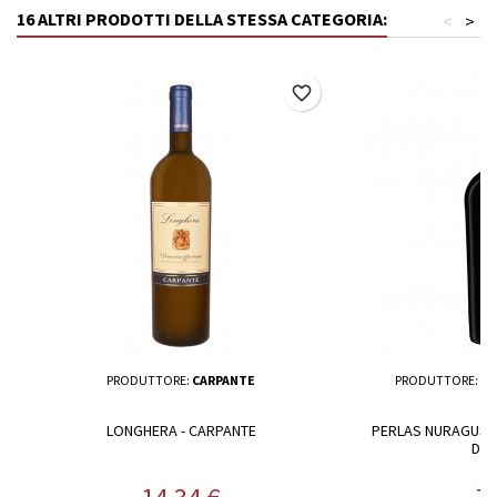
16 ALTRI PRODOTTI DELLA STESSA CATEGORIA:
<
>
favorite_border
PRODUTTORE:
CARPANTE
PRODUTTORE:
CA
LONGHERA - CARPANTE
PERLAS NURAGUS DI
DOL
Prezzo
P