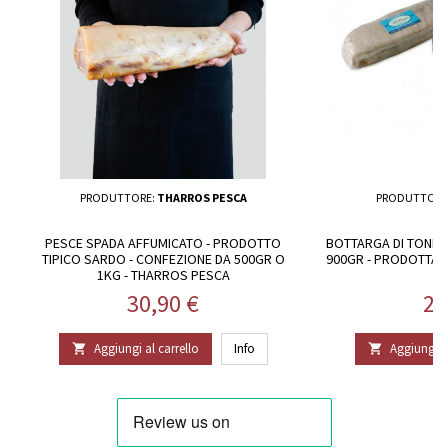
PRODUTTORE:
THARROS PESCA
PRODUTTORE
PESCE SPADA AFFUMICATO - PRODOTTO
BOTTARGA DI TONNO
TIPICO SARDO - CONFEZIONE DA 500GR O
900GR - PRODOTTA 
1KG - THARROS PESCA
P
Prezzo
Pr
30,90 €
27
Aggiungi al carrello
Info
Aggiungi al

