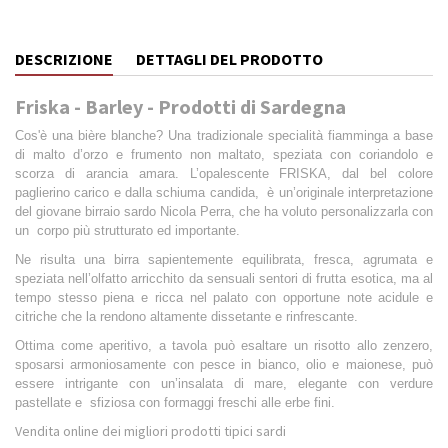
DESCRIZIONE
DETTAGLI DEL PRODOTTO
Friska - Barley - Prodotti di Sardegna
Cos'è una bière blanche? Una tradizionale specialità fiamminga a base
di malto d’orzo e frumento non maltato, speziata con coriandolo e
scorza di arancia amara. L’opalescente FRISKA, dal bel colore
paglierino carico e dalla schiuma candida, è un’originale interpretazione
del giovane birraio sardo Nicola Perra, che ha voluto personalizzarla con
un corpo più strutturato ed importante.
Ne risulta una birra sapientemente equilibrata, fresca, agrumata e
speziata nell’olfatto arricchito da sensuali sentori di frutta esotica, ma al
tempo stesso piena e ricca nel palato con opportune note acidule e
citriche che la rendono altamente dissetante e rinfrescante.
Ottima come aperitivo, a tavola può esaltare un risotto allo zenzero,
sposarsi armoniosamente con pesce in bianco, olio e maionese, può
essere intrigante con un’insalata di mare, elegante con verdure
pastellate e sfiziosa con formaggi freschi alle erbe fini.
Vendita online dei migliori prodotti tipici sardi