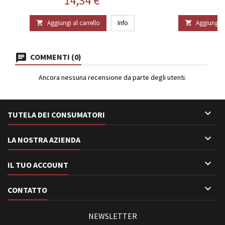
14,34 €
7
Aggiungi al carrello
Info
Aggiungi al


COMMENTI (0)
Ancora nessuna recensione da parte degli utenti.

TUTELA DEI CONSUMATORI

LA NOSTRA AZIENDA

IL TUO ACCOUNT

CONTATTO
NEWSLETTER