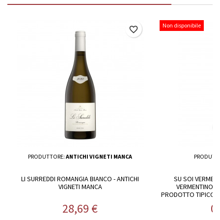
Non disponibile
favorite_border
PRODUTTORE:
ANTICHI VIGNETI MANCA
PRODUTT
LI SURREDDI ROMANGIA BIANCO - ANTICHI
SU SOI VERMENT
VIGNETI MANCA
VERMENTINO DI
PRODOTTO TIPICO SA
- 
Prezzo
P
28,69 €
0