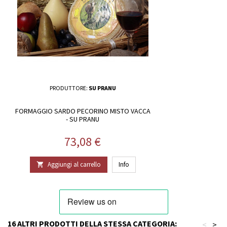
PRODUTTORE:
SU PRANU
FORMAGGIO SARDO PECORINO MISTO VACCA
- SU PRANU
Prezzo
73,08 €
Aggiungi al carrello
Info

16 ALTRI PRODOTTI DELLA STESSA CATEGORIA:
<
>