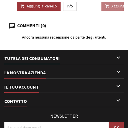
Aggiungi al carrello
Info
Aggiungi al


COMMENTI (0)
Ancora nessuna recensione da parte degli utenti.

TUTELA DEI CONSUMATORI

LA NOSTRA AZIENDA

IL TUO ACCOUNT

CONTATTO
NEWSLETTER