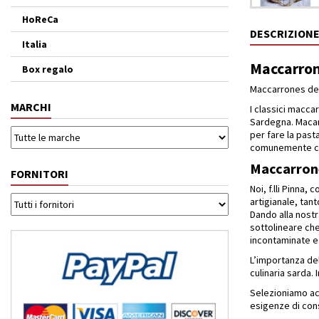
HoReCa
DESCRIZION
Italia
Maccarrone
Box regalo
Maccarrones de
MARCHI
I classici macca
Sardegna. Macarr
per fare la past
comunemente ch
Maccarrones
FORNITORI
Noi, f.lli Pinna,
artigianale, ta
Dando alla nost
sottolineare ch
incontaminate e
L’importanza del
culinaria sarda
Selezioniamo acc
esigenze di consu