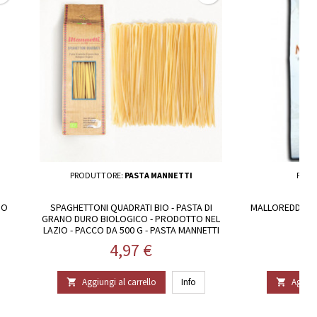
PRODUTTORE:
PASTA MANNETTI
PROD
IO
SPAGHETTONI QUADRATI BIO - PASTA DI
MALLOREDDUS S
GRANO DURO BIOLOGICO - PRODOTTO NEL
LAZIO - PACCO DA 500 G - PASTA MANNETTI
Prezzo
4,97 €
Aggiungi al carrello
Info
Aggiun

