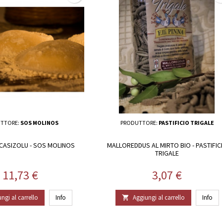
TTORE:
SOS MOLINOS
PRODUTTORE:
PASTIFICIO TRIGALE
CASIZOLU - SOS MOLINOS
MALLOREDDUS AL MIRTO BIO - PASTIFIC
TRIGALE
Prezzo
Prezzo
11,73 €
3,07 €
ngi al carrello
Info
Aggiungi al carrello
Info
