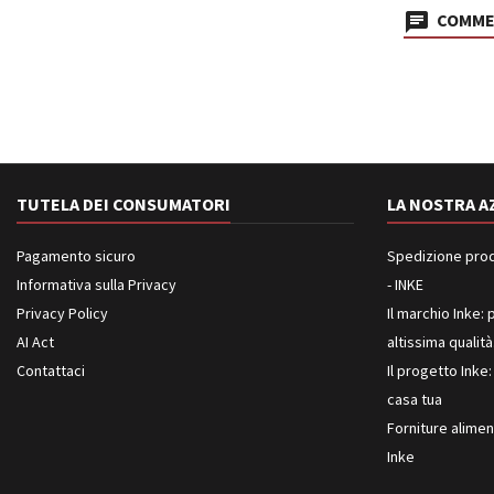
COMMEN
TUTELA DEI CONSUMATORI
LA NOSTRA A
Pagamento sicuro
Spedizione prodot
Informativa sulla Privacy
- INKE
Privacy Policy
Il marchio Inke: p
AI Act
altissima qualità
Contattaci
Il progetto Inke:
casa tua
Forniture aliment
Inke