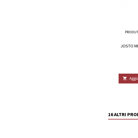
PRODUT
JOSTO MI
Aggiu

16 ALTRI PR