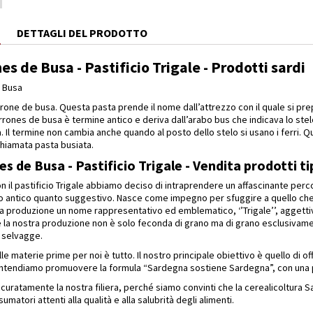
E
DETTAGLI DEL PRODOTTO
s de Busa - Pastificio Trigale - Prodotti sardi
 Busa
rrone de busa. Questa pasta prende il nome dall’attrezzo con il quale si prep
ones de busa è termine antico e deriva dall’arabo bus che indicava lo stel
a. Il termine non cambia anche quando al posto dello stelo si usano i ferri. Qu
iamata pasta busiata.
 de Busa - Pastificio Trigale - Vendita prodotti ti
 con il pastificio Trigale abbiamo deciso di intraprendere un affascinante per
nto antico quanto suggestivo. Nasce come impegno per sfuggire a quello ch
ra produzione un nome rappresentativo ed emblematico, ‘’Trigale’’, aggetti
e la nostra produzione non è solo feconda di grano ma di grano esclusivame
 selvagge.
le materie prime per noi è tutto. Il nostro principale obiettivo è quello di o
. Intendiamo promuovere la formula “Sardegna sostiene Sardegna”, con una 
uratamente la nostra filiera, perché siamo convinti che la cerealicoltura Sar
matori attenti alla qualità e alla salubrità degli alimenti.