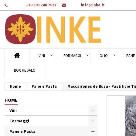
Telefono:
+39 393 240 7627
E-mail:
info@inke.it
Ag
Cr
A
add_circle_outline
Dev
Nom
des
VINI
FORMAGGI
OLIO
PANE 
BOX REGALO
Home
Pane e Pasta
Maccarrones de Busa - Pastificio Tr
HOME
Vini
Formaggi
Pane e Pasta