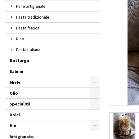
Pane artigianale
Pasta tradizionale
Pasta fresca
Riso
Pasta italiana
Bottarga
Salumi
Miele
Olio
Specialità
Dolci
Bio
Artigianato