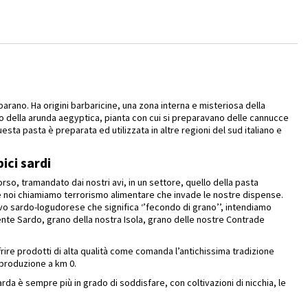
arano. Ha origini barbaricine, una zona interna e misteriosa della
o della arunda aegyptica, pianta con cui si preparavano delle cannucce
esta pasta è preparata ed utilizzata in altre regioni del sud italiano e
pici sardi
corso, tramandato dai nostri avi, in un settore, quello della pasta
e noi chiamiamo terrorismo alimentare che invade le nostre dispense.
vo sardo-logudorese che significa ‘’fecondo di grano’’, intendiamo
nte Sardo, grano della nostra Isola, grano delle nostre Contrade
ffrire prodotti di alta qualità come comanda l’antichissima tradizione
produzione a km 0.
da è sempre più in grado di soddisfare, con coltivazioni di nicchia, le