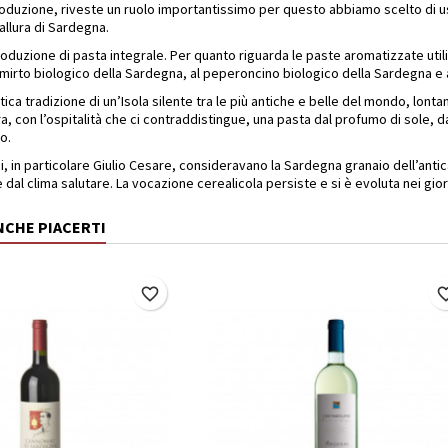
produzione, riveste un ruolo importantissimo per questo abbiamo scelto di 
Gallura di Sardegna.
roduzione di pasta integrale. Per quanto riguarda le paste aromatizzate util
mirto biologico della Sardegna, al peperoncino biologico della Sardegna e 
ica tradizione di un’Isola silente tra le più antiche e belle del mondo, lonta
a, con l’ospitalità che ci contraddistingue, una pasta dal profumo di sole, da
o.
ni, in particolare Giulio Cesare, consideravano la Sardegna granaio dell’anti
e dal clima salutare. La vocazione cerealicola persiste e si è evoluta nei gi
NCHE PIACERTI
favorite_border
favorite_