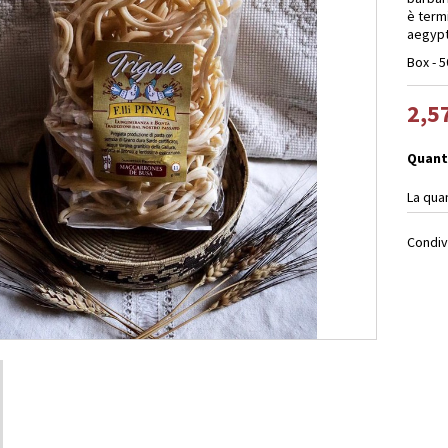
è termi
aegypt
Box - 5
2,5
Quant
La qua
Condiv