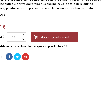
ne antico e deriva dall’arabo bus che indicava lo stelo della arunda
ica, pianta con cui si preparavano delle cannucce per fare la pasta
00 g
7 €
Aggiungi al carrello
ità

ntità minima ordinabile per questo prodotto è 18.
idi