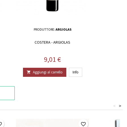
PRODUTTORE:
ARGIOLAS
COSTERA - ARGIOLAS
Prezzo
9,01 €
Aggiungi al carrello
Info

<
>
border
favorite_border