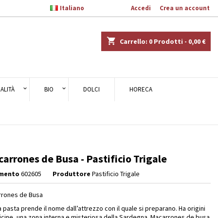

Italiano
Benvenuto,
Accedi
o
Crea un account
×
×
×
shopping_cart
Carrello:
0
Prodotti - 0,00 €
ALITÀ
BIO
DOLCI
HORECA
i
i
arrones de Busa - Pastificio Trigale
imento
602605
Produttore
Pastificio Trigale
rones de Busa
 pasta prende il nome dall’attrezzo con il quale si preparano. Ha origini
icine, una zona interna e misteriosa della Sardegna. Macarrones de busa