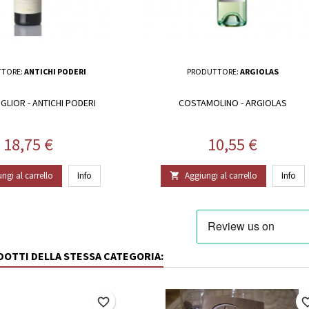
TORE:
ANTICHI PODERI
PRODUTTORE:
ARGIOLAS
GLIOR - ANTICHI PODERI
COSTAMOLINO - ARGIOLAS
Prezzo
Prezzo
18,75 €
10,55 €
ngi al carrello
Info
Aggiungi al carrello
Info

ODOTTI DELLA STESSA CATEGORIA:
favorite_border
favorite_