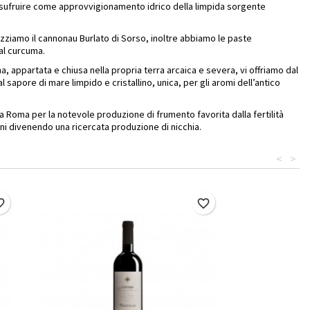
usufruire come approvvigionamento idrico della limpida sorgente
izziamo il cannonau Burlato di Sorso, inoltre abbiamo le paste
al curcuma.
na, appartata e chiusa nella propria terra arcaica e severa, vi offriamo dal
l sapore di mare limpido e cristallino, unica, per gli aromi dell’antico
ca Roma per la notevole produzione di frumento favorita dalla fertilità
orni divenendo una ricercata produzione di nicchia.
<
>
border
favorite_border