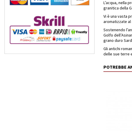
L’acqua, nella 
granitica della 
Vi è una vasta p
aromatizzate al 
Sostenendo l’ant
Golfo dell’Asinar
grano duro Sard
Gli antichi roma
delle sue terre 
POTREBBE A