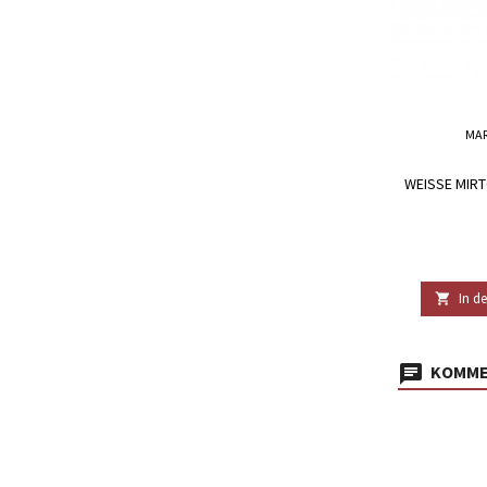
MAR
WEISSE MIRTO
In d

KOMMEN