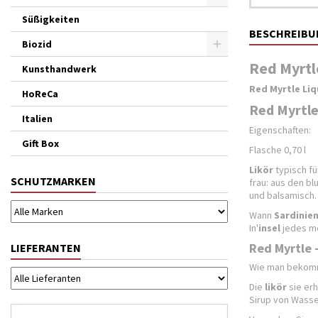
Süßigkeiten
BESCHREIBU
Biozid
Red Myrtle
Kunsthandwerk
Red Myrtle Li
HoReCa
Red Myrtle
Italien
Eigenschaften:
Gift Box
Flasche 0,70 l
Likör
typisch f
SCHUTZMARKEN
frau: aus den bl
und balsamisch.
Wann
Sardinie
In'
insel
jedes me
Red Myrtle -
LIEFERANTEN
Wie man bekom
Die
likör
sie erh
Sirup von Wass