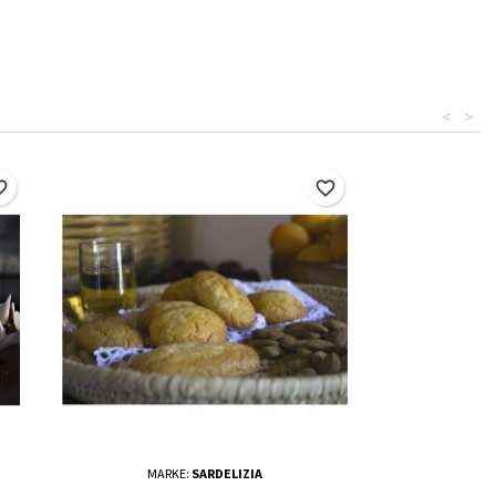
<
>
border
favorite_border
MARKE:
SARDELIZIA