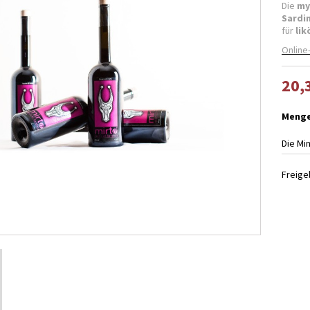
Die
my
Sardi
für
lik
Online
20,
Meng
Die Mi
Freig