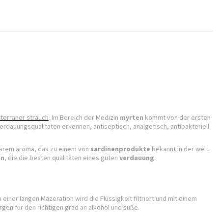
terraner strauch
. Im Bereich der Medizin
myrten
kommt von der ersten
verdauungsqualitäten erkennen, antiseptisch, analgetisch, antibakteriell
arem aroma, das zu einem von
sardinenprodukte
bekannt in der welt.
en
, die die besten qualitäten eines guten
verdauung
.
 einer langen Mazeration wird die Flüssigkeit filtriert und mit einem
rgen für den richtigen grad an alkohol und süße.