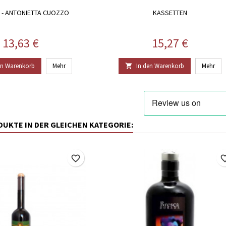
 - ANTONIETTA CUOZZO
KASSETTEN
Preis
Preis
13,63 €
15,27 €
en Warenkorb
Mehr
In den Warenkorb
Mehr

ODUKTE IN DER GLEICHEN KATEGORIE:
favorite_border
favorite_