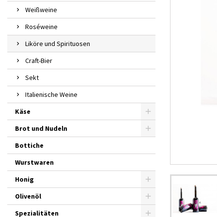
Weißweine
Roséweine
Liköre und Spirituosen
Craft-Bier
Sekt
Italienische Weine
Käse
Brot und Nudeln
Bottiche
Wurstwaren
Honig
Olivenöl
Spezialitäten