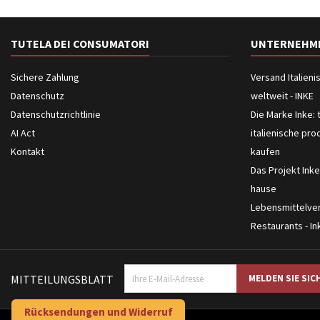
TUTELA DEI CONSUMATORI
UNTERNEHM
Sichere Zahlung
Versand Italien
Datenschutz
weltweit - INKE
Datenschutzrichtlinie
Die Marke Inke: 
AI Act
italienische pro
Kontakt
kaufen
Das Projekt Inke
hause
Lebensmittelver
Restaurants - In
MITTEILUNGSBLATT
Rücksendungen und Widerruf