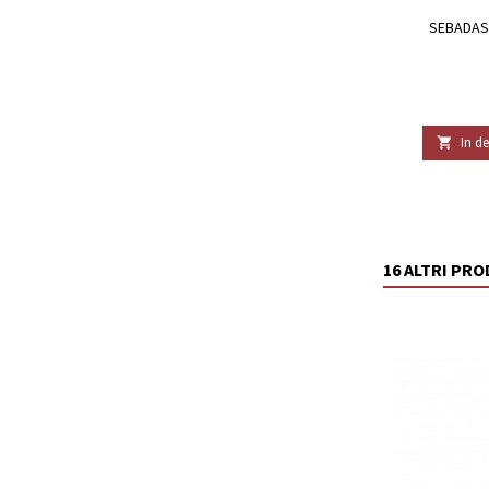
SEBADAS
In d

16 ALTRI PR