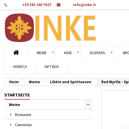
Telefon:
+39 393 240 7627
Email:
info@inke.it
A
Wu
A
add_circle_outline
Sie
Na
WEINE
KÄSE
OLIVENÖL
BR
HORECA
GIFT BOX
Heim
Weine
Liköre und Spirituosen
Red Myrtle - Sp
STARTSEITE
Weine
Rotweine
Cannonau