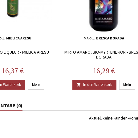
KE:
MIELICA ARESU
MARKE:
BRESCA DORADA
 LIQUEUR - MIELICA ARESU
MIRTO AMARO, BIO-MYRTENLIKÖR - BRE
DORADA
Preis
Preis
16,37 €
16,29 €
en Warenkorb
Mehr
In den Warenkorb
Mehr

TARE (0)
Aktuell keine Kunden-Ko