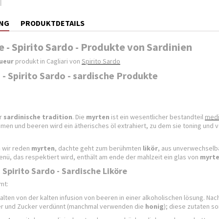
NG
PRODUKTDETAILS
 - Spirito Sardo - Produkte von Sardinien
queur
produkt in Cagliari von
Spirito Sardo
 - Spirito Sardo - sardische Produkte
ür
sardinische tradition
. Die
myrten
ist ein wesentlicher bestandteil
medi
umen und beeren wird ein ätherisches öl extrahiert, zu dem sie toning und 
n
wir reden
myrten
, dachte geht zum berühmten
likör
, aus unverwechselb
nü, das respektiert wird, enthält am ende der mahlzeit ein glas von
myrt
 Spirito Sardo - Sardische Liköre
mt:
alten von der kalten infusion von beeren in einer alkoholischen lösung. Nach
er und Zucker verdünnt (manchmal verwenden die
honig
); diese zutaten so