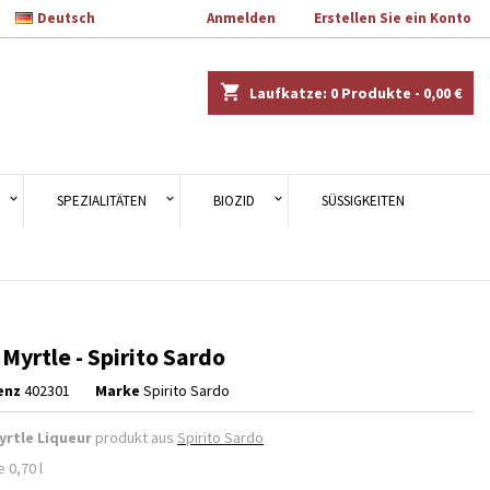

Deutsch
Willkommen
Anmelden
oder
Erstellen Sie ein Konto
×
×
×
shopping_cart
Laufkatze:
0
Produkte - 0,00 €
en.
n
SPEZIALITÄTEN
BIOZID
SÜSSIGKEITEN
n
Myrtle - Spirito Sardo
enz
402301
Marke
Spirito Sardo
yrtle Liqueur
produkt aus
Spirito Sardo
 0,70 l