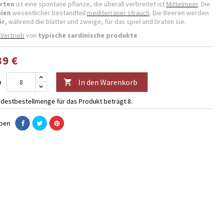
rten
ist eine spontane pflanze, die überall verbreitet ist
Mittelmeer
. Die
nien
wesentlicher bestandteil
mediterraner strauch
. Die Beeren werden
ör
, während die blätter und zweige, für das spiel und braten sie.
-Vertrieb
von
typische sardinische produkte
39 €
In den Warenkorb
e

ndestbestellmenge für das Produkt beträgt 8.
eben