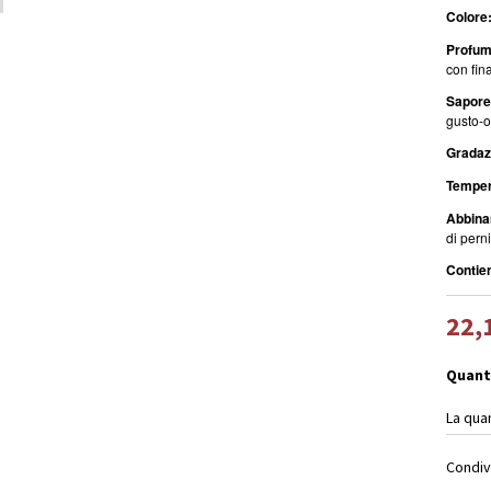
Colore
Profum
con fina
Sapore
gusto-ol
Gradazi
Tempera
Abbinam
di pern
Contien
22,
Quant
La qua
Condiv