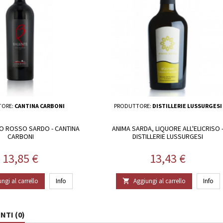
TORE:
CANTINA CARBONI
PRODUTTORE:
DISTILLERIE LUSSURGESI
NO ROSSO SARDO - CANTINA
ANIMA SARDA, LIQUORE ALL'ELICRISO 
CARBONI
DISTILLERIE LUSSURGESI
Prezzo
Prezzo
13,85 €
13,43 €
ngi al carrello
Info
Aggiungi al carrello
Info

TI (0)