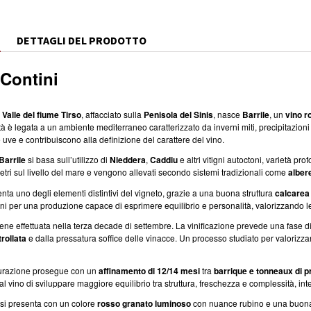
E
DETTAGLI DEL PRODOTTO
 Contini
a
Valle del fiume Tirso
, affacciato sulla
Penisola del Sinis
, nasce
Barrile
, un
vino r
ità è legata a un ambiente mediterraneo caratterizzato da inverni miti, precipitazion
uve e contribuiscono alla definizione del carattere del vino.
Barrile
si basa sull’utilizzo di
Nieddera
,
Caddiu
e altri vitigni autoctoni, varietà pr
metri sul livello del mare e vengono allevati secondo sistemi tradizionali come
albere
enta uno degli elementi distintivi del vigneto, grazie a una buona struttura
calcarea
ni per una produzione capace di esprimere equilibrio e personalità, valorizzando le 
ene effettuata nella terza decade di settembre. La vinificazione prevede una fase d
rollata
e dalla pressatura soffice delle vinacce. Un processo studiato per valorizzare
turazione prosegue con un
affinamento di 12/14 mesi
tra
barrique e tonneaux di 
l vino di sviluppare maggiore equilibrio tra struttura, freschezza e complessità, int
si presenta con un colore
rosso granato luminoso
con nuance rubino e una buona c