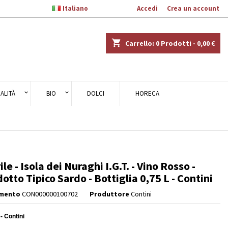

Italiano
Benvenuto,
Accedi
o
Crea un account
×
×
×
shopping_cart
Carrello:
0
Prodotti - 0,00 €
ALITÀ
BIO
DOLCI
HORECA
i
i
ile - Isola dei Nuraghi I.G.T. - Vino Rosso -
otto Tipico Sardo - Bottiglia 0,75 L - Contini
imento
CON000000100702
Produttore
Contini
 - Contini