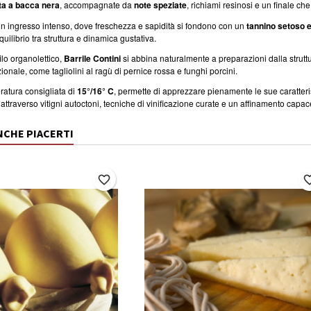
tta a bacca nera
, accompagnate da
note speziate
, richiami resinosi e un finale che 
un ingresso intenso, dove freschezza e sapidità si fondono con un
tannino setoso e
librio tra struttura e dinamica gustativa.
ilo organolettico,
Barrile Contini
si abbina naturalmente a preparazioni dalla strutt
zionale, come tagliolini al ragù di pernice rossa e funghi porcini.
ratura consigliata di
15°/16° C
, permette di apprezzare pienamente le sue caratter
is attraverso vitigni autoctoni, tecniche di vinificazione curate e un affinamento capa
NCHE PIACERTI
favorite_border
favorite_