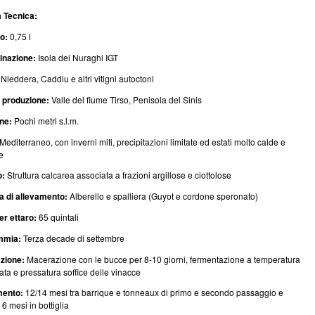
 Tecnica:
o:
0,75 l
nazione:
Isola dei Nuraghi IGT
Nieddera, Caddiu e altri vitigni autoctoni
 produzione:
Valle del fiume Tirso, Penisola del Sinis
ine:
Pochi metri s.l.m.
Mediterraneo, con inverni miti, precipitazioni limitate ed estati molto calde e
e
o:
Struttura calcarea associata a frazioni argillose e ciottolose
a di allevamento:
Alberello e spalliera (Guyot e cordone speronato)
r ettaro:
65 quintali
mmia:
Terza decade di settembre
azione:
Macerazione con le bucce per 8-10 giorni, fermentazione a temperatura
lata e pressatura soffice delle vinacce
mento:
12/14 mesi tra barrique e tonneaux di primo e secondo passaggio e
6 mesi in bottiglia