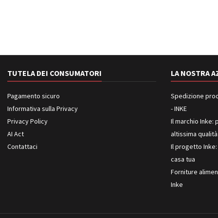
TUTELA DEI CONSUMATORI
LA NOSTRA A
Pagamento sicuro
Spedizione prodot
Informativa sulla Privacy
- INKE
Privacy Policy
Il marchio Inke: p
AI Act
altissima qualità
Contattaci
Il progetto Inke:
casa tua
Forniture aliment
Inke