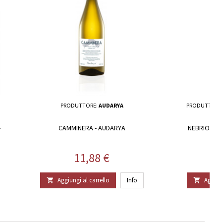
PRODUTTORE:
AUDARYA
PRODUTTORE
FR
-
CAMMINERA - AUDARYA
NEBRIOSU -
FR
Prezzo
11,88 €
Aggiungi al carrello
Info
Aggiun

