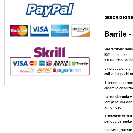
DESCRIZION
Barrile -
Nel territorio dell
IGT
. La sua ident
maturazione delle 
La produzione di
coltivati a pochi 
Il terreno rappres
creare le condizio
La
vendemmia
vi
temperatura cont
armonioso.
Il percorso di ma
periodo permette a
Alla vista,
Barrile