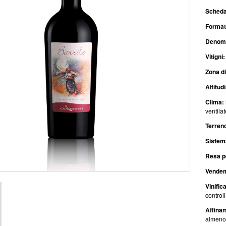
Scheda
Format
Denomi
Vitigni:
Zona di
Altitud
Clima:
ventilat
Terren
Sistem
Resa pe
Vende
Vinific
control
Affina
almeno 