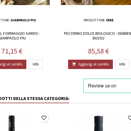
TTORE:
GIAMPAOLO PIU
PRODUTTORE:
INKE
U, FORMAGGIO SARDO -
PECORINO DOLCE BIOLOGICO - DEBBE
GIAMPAOLO PIU
BUSSU
Prezzo
Prezzo
71,15 €
85,58 €
ngi al carrello
Info
Aggiungi al carrello
Info

ODOTTI DELLA STESSA CATEGORIA:
favorite_border
favorite_