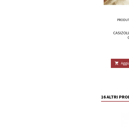
PRODU
CASIZOL
Aggiu

16 ALTRI PR