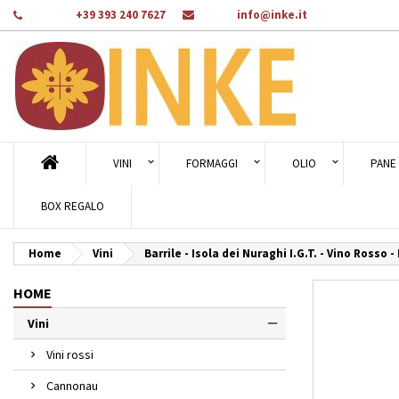
Telefono:
+39 393 240 7627
E-mail:
info@inke.it
Ag
Cr
A
add_circle_outline
Dev
Nom
des
VINI
FORMAGGI
OLIO
PANE 
BOX REGALO
Home
Vini
Barrile - Isola dei Nuraghi I.G.T. - Vino Rosso 
HOME
Vini
Vini rossi
Cannonau