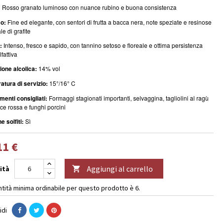
:
Rosso granato luminoso con nuance rubino e buona consistenza
o:
Fine ed elegante, con sentori di frutta a bacca nera, note speziate e resinose
le di grafite
:
Intenso, fresco e sapido, con tannino setoso e floreale e ottima persistenza
fattiva
one alcolica:
14% vol
tura di servizio:
15°/16° C
enti consigliati:
Formaggi stagionati importanti, selvaggina, tagliolini al ragù
ice rossa e funghi porcini
e solfiti:
Sì
11 €
Aggiungi al carrello
ità

ntità minima ordinabile per questo prodotto è 6.
idi