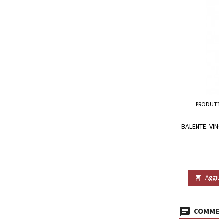
PRODUT
BALENTE. VI
Aggiu

COMMEN