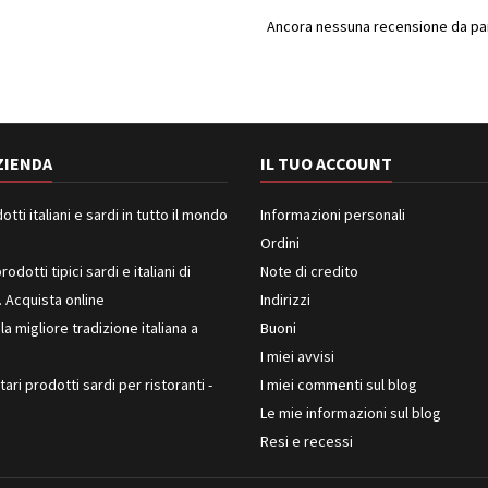
Ancora nessuna recensione da part
ZIENDA
IL TUO ACCOUNT
ti italiani e sardi in tutto il mondo
Informazioni personali
Ordini
rodotti tipici sardi e italiani di
Note di credito
. Acquista online
Indirizzi
 la migliore tradizione italiana a
Buoni
I miei avvisi
ari prodotti sardi per ristoranti -
I miei commenti sul blog
Le mie informazioni sul blog
Resi e recessi