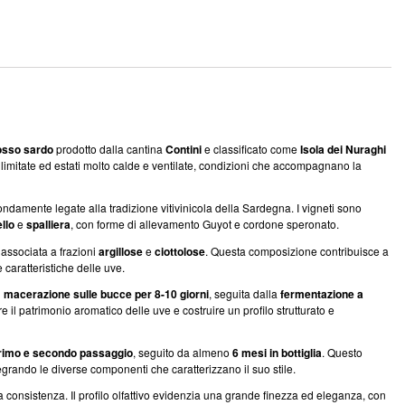
osso sardo
prodotto dalla cantina
Contini
e classificato come
Isola dei Nuraghi
i limitate ed estati molto calde e ventilate, condizioni che accompagnano la
ofondamente legate alla tradizione vitivinicola della Sardegna. I vigneti sono
llo
e
spalliera
, con forme di allevamento Guyot e cordone speronato.
associata a frazioni
argillose
e
ciottolose
. Questa composizione contribuisce a
caratteristiche delle uve.
i
macerazione sulle bucce per 8-10 giorni
, seguita dalla
fermentazione a
 il patrimonio aromatico delle uve e costruire un profilo strutturato e
primo e secondo passaggio
, seguito da almeno
6 mesi in bottiglia
. Questo
egrando le diverse componenti che caratterizzano il suo stile.
onsistenza. Il profilo olfattivo evidenzia una grande finezza ed eleganza, con