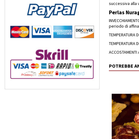
successiva alla
Perlas Nurag
INVECCHIAMENTO -
periodo di affin
TEMPERATURA DI C
TEMPERATURA DI 
ACCOSTAMENTI AL 
POTREBBE A