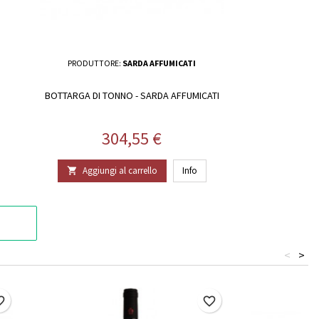
PRODUTTORE:
SARDA AFFUMICATI
BOTTARGA DI TONNO - SARDA AFFUMICATI
Prezzo
304,55 €
Aggiungi al carrello
Info

<
>
border
favorite_border