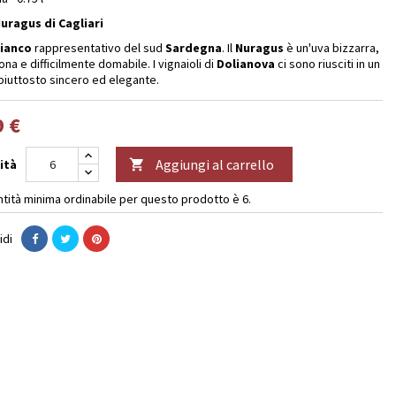
uragus di Cagliari
ianco
rappresentativo del sud
Sardegna
. Il
Nuragus
è un'uva bizzarra,
na e difficilmente domabile. I vignaioli di
Dolianova
ci sono riusciti in un
iuttosto sincero ed elegante.
9 €
Aggiungi al carrello
ità

ntità minima ordinabile per questo prodotto è 6.
idi