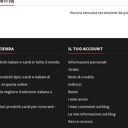
TI (0)
Ancora nessuna recensione da part
ZIENDA
IL TUO ACCOUNT
ti italiani e sardi in tutto il mondo
Informazioni personali
Ordini
rodotti tipici sardi e italiani di
Note di credito
. Acquista online
Indirizzi
 la migliore tradizione italiana a
Buoni
I miei avvisi
ari prodotti sardi per ristoranti -
I miei commenti sul blog
Le mie informazioni sul blog
Resi e recessi