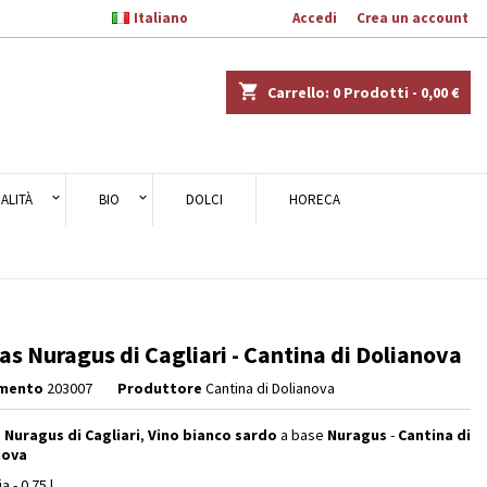

Italiano
Benvenuto,
Accedi
o
Crea un account
×
×
×
shopping_cart
Carrello:
0
Prodotti - 0,00 €
ALITÀ
BIO
DOLCI
HORECA
i
i
as Nuragus di Cagliari - Cantina di Dolianova
imento
203007
Produttore
Cantina di Dolianova
 Nuragus di Cagliari
,
Vino bianco sardo
a base
Nuragus
-
Cantina di
nova
a - 0.75 l