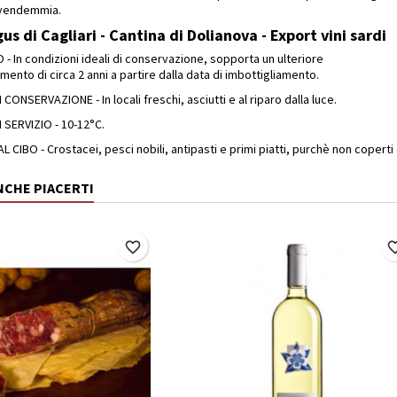
 vendemmia.
us di Cagliari - Cantina di Dolianova - Export vini sardi
 In condizioni ideali di conservazione, sopporta un ulteriore
amento di circa 2 anni a partire dalla data di imbottigliamento.
ONSERVAZIONE - In locali freschi, asciutti e al riparo dalla luce.
SERVIZIO - 10-12°C.
CIBO - Crostacei, pesci nobili, antipasti e primi piatti, purchè non coperti 
NCHE PIACERTI
favorite_border
favorite_