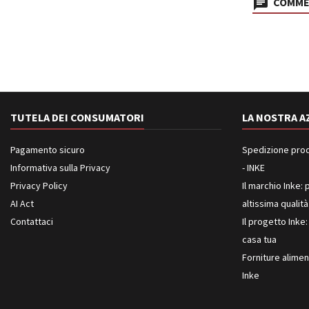
COMMEN
TUTELA DEI CONSUMATORI
LA NOSTRA A
Pagamento sicuro
Spedizione prodot
Informativa sulla Privacy
- INKE
Privacy Policy
Il marchio Inke: p
AI Act
altissima qualità
Contattaci
Il progetto Inke:
casa tua
Forniture aliment
Inke