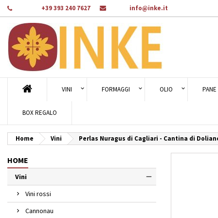
Telefono:
+39 393 240 7627
E-mail:
info@inke.it
Ag
Cr
A
add_circle_outline
Dev
Nom
des
VINI
FORMAGGI
OLIO
PANE 
BOX REGALO
Home
Vini
Perlas Nuragus di Cagliari - Cantina di Dolia
HOME
Vini
Vini rossi
Cannonau