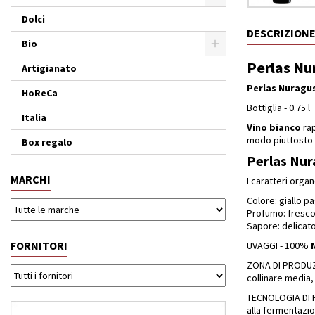
Dolci
DESCRIZION
Bio
Perlas Nur
Artigianato
Perlas Nuragus
HoReCa
Bottiglia - 0.75 l
Italia
Vino
bianco
rap
modo piuttosto 
Box regalo
Perlas Nura
MARCHI
I caratteri organ
Colore: giallo pa
Profumo: fresco
Sapore: delicat
FORNITORI
UVAGGI - 100%
ZONA DI PRODUZIO
collinare media,
TECNOLOGIA DI PR
alla fermentazio