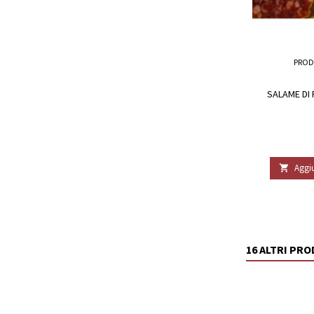
PROD
SALAME DI 
Aggiu

16 ALTRI PR