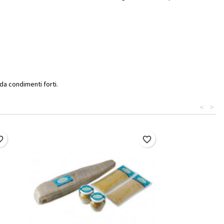
da condimenti forti.
<
>
border
favorite_border