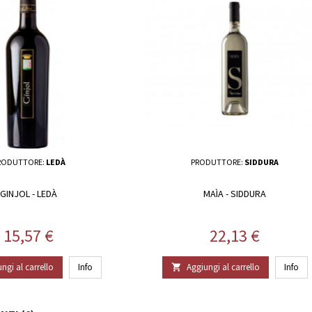
RODUTTORE:
LEDÀ
PRODUTTORE:
SIDDURA
GINJOL - LEDÀ
MAÌA - SIDDURA
Prezzo
Prezzo
15,57 €
22,13 €
ngi al carrello
Info
Aggiungi al carrello
Info
