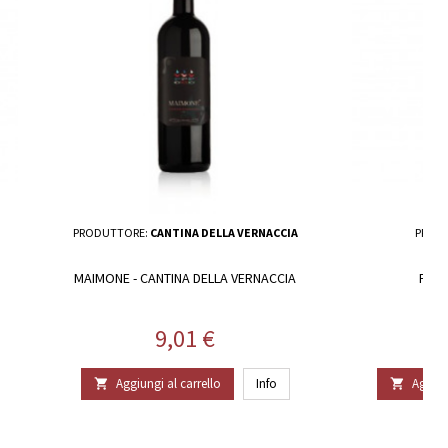
PRODUTTORE:
CANTINA DELLA VERNACCIA
PROD
MAIMONE - CANTINA DELLA VERNACCIA
PERD
Prezzo
9,01 €
Aggiungi al carrello
Info
Aggiun

