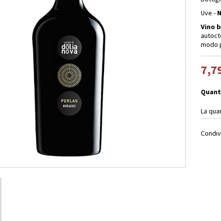
Uve -
N
Vino
b
autocto
modo p
7,7
Quant
La qua
Condiv