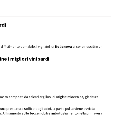
rdi
difficilmente domabile. I vignaioli di
Dolianova
ci sono riusciti in un
e i migliori vini sardi
asto composti da calcari argillosi di origine miocenica, giacitura
pressatura soffice degli acini, la parte pulita viene avviata
ni. Affinamento sulle fecce nobili e imbottigliamento nella primavera