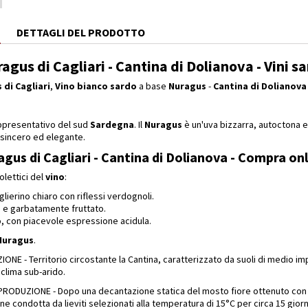
E
DETTAGLI DEL PRODOTTO
agus di Cagliari - Cantina di Dolianova - Vini sa
 di Cagliari
,
Vino bianco sardo
a base
Nuragus
-
Cantina di Dolianova
presentativo del sud
Sardegna
. Il
Nuragus
è un'uva bizzarra, autoctona e 
sincero ed elegante.
gus di Cagliari - Cantina di Dolianova - Compra onlin
olettici del
vino
:
glierino chiaro con riflessi verdognoli.
 e garbatamente fruttato.
o, con piacevole espressione acidula.
Nuragus
.
NE - Territorio circostante la Cantina, caratterizzato da suoli di medio imp
 clima sub-arido.
ODUZIONE - Dopo una decantazione statica del mosto fiore ottenuto con una 
ne condotta da lieviti selezionati alla temperatura di 15°C per circa 15 gior