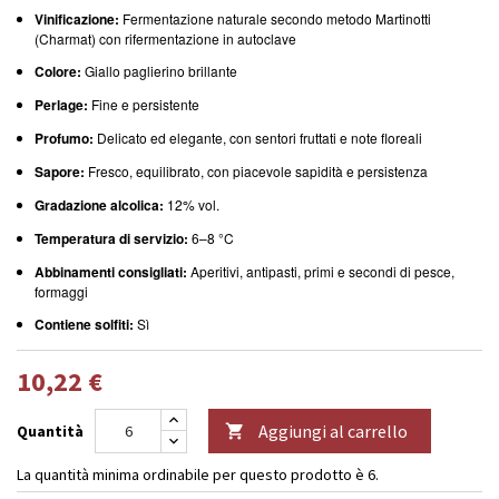
Vinificazione:
Fermentazione naturale secondo metodo Martinotti
(Charmat) con rifermentazione in autoclave
Colore:
Giallo paglierino brillante
Perlage:
Fine e persistente
Profumo:
Delicato ed elegante, con sentori fruttati e note floreali
Sapore:
Fresco, equilibrato, con piacevole sapidità e persistenza
Gradazione alcolica:
12% vol.
Temperatura di servizio:
6–8 °C
Abbinamenti consigliati:
Aperitivi, antipasti, primi e secondi di pesce,
formaggi
Contiene solfiti:
Sì
10,22 €
Aggiungi al carrello
Quantità

La quantità minima ordinabile per questo prodotto è 6.