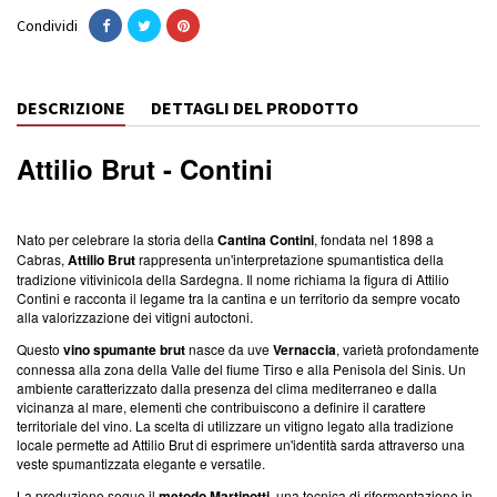
Condividi
DESCRIZIONE
DETTAGLI DEL PRODOTTO
Attilio Brut - Contini
Nato per celebrare la storia della
Cantina Contini
, fondata nel 1898 a
Cabras,
Attilio Brut
rappresenta un'interpretazione spumantistica della
tradizione vitivinicola della Sardegna. Il nome richiama la figura di Attilio
Contini e racconta il legame tra la cantina e un territorio da sempre vocato
alla valorizzazione dei vitigni autoctoni.
Questo
vino spumante brut
nasce da uve
Vernaccia
, varietà profondamente
connessa alla zona della Valle del fiume Tirso e alla Penisola del Sinis. Un
ambiente caratterizzato dalla presenza del clima mediterraneo e dalla
vicinanza al mare, elementi che contribuiscono a definire il carattere
territoriale del vino. La scelta di utilizzare un vitigno legato alla tradizione
locale permette ad Attilio Brut di esprimere un'identità sarda attraverso una
veste spumantizzata elegante e versatile.
La produzione segue il
metodo Martinotti
, una tecnica di rifermentazione in