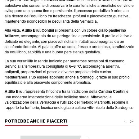
autoclave che consente di preservare le caratteristiche aromatiche del vino e
sviluppare una spuma fine e persistente. Il processo produttivo è orientato
alla ricerca dell'equilibrio tra freschezza, profumi e piacevolezza gustativa,
mantenendo riconoscibili le peculiarità della Vernaccia.
Alla vista,
Attilio Brut Contini
si presenta con un colore
giallo paglierino
brillante
, accompagnato da un perlage fine e persistente. Il profilo olfattivo è
delicato ed elegante, con piacevoli richiami fruttati accompagnati da un
sottofondo floreale. Al palato offre un sorso fresco e armonioso, caratterizzato
da equilibrio, sapidità e una buona persistenza gustativa.
La sua versatilità lo rende indicato per numerose occasioni di consumo.
Servito alla temperatura consigliata di
6–8 °C
, accompagna aperitivi,
antipasti, preparazioni di pesce e diverse proposte della cucina
mediterranea. Può essere abbinato anche a formaggi, grazie al suo profilo
equilibrato e alla piacevole componente aromatica.
Attilio Brut
rappresenta l'incontro tra la tradizione della
Cantina Contini
e
una moderna interpretazione delle bollicine sarde. Attraverso la
valorizzazione della Vernaccia e l'utilizzo del metodo Martinotti, esprime il
rapporto tra territorio, tecnica enologica e cultura vitivinicola della Sardegna.
POTREBBE ANCHE PIACERTI
<
>