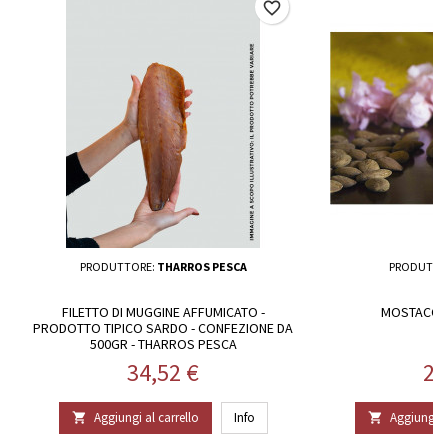
favorite_border
PRODUTTORE:
THARROS PESCA
PRODUTTO
FILETTO DI MUGGINE AFFUMICATO -
MOSTACCIOL
PRODOTTO TIPICO SARDO - CONFEZIONE DA
500GR - THARROS PESCA
Prezzo
Pr
34,52 €
29
Aggiungi al carrello
Info
Aggiungi al

