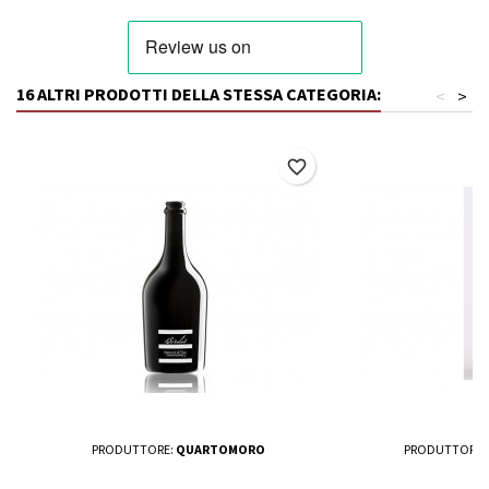
16 ALTRI PRODOTTI DELLA STESSA CATEGORIA:
<
>
favorite_border
PRODUTTORE:
QUARTOMORO
PRODUTTORE: