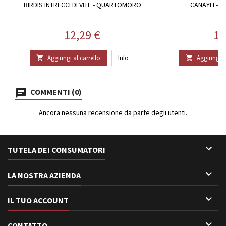
BIRDIS INTRECCI DI VITE - QUARTOMORO
CANAYLI - 
Prezzo
Pr
12,29 €
12
Aggiungi al carrello
Info
Aggiungi al


COMMENTI (0)
Ancora nessuna recensione da parte degli utenti.

TUTELA DEI CONSUMATORI

LA NOSTRA AZIENDA

IL TUO ACCOUNT

CONTATTO