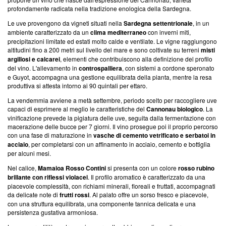
profondamente radicata nella tradizione enologica della Sardegna.
Le uve provengono da vigneti situati nella
Sardegna settentrionale
, in un
ambiente caratterizzato da un
clima mediterraneo
con inverni miti,
precipitazioni limitate ed estati molto calde e ventilate. Le vigne raggiungono
altitudini fino a 200 metri sul livello del mare e sono coltivate su terreni
misti
argillosi e calcarei
, elementi che contribuiscono alla definizione del profilo
del vino. L'allevamento in
controspalliera
, con sistemi a cordone speronato
e Guyot, accompagna una gestione equilibrata della pianta, mentre la resa
produttiva si attesta intorno ai 90 quintali per ettaro.
La vendemmia avviene a metà settembre, periodo scelto per raccogliere uve
capaci di esprimere al meglio le caratteristiche del
Cannonau biologico
. La
vinificazione prevede la pigiatura delle uve, seguita dalla fermentazione con
macerazione delle bucce per 7 giorni. Il vino prosegue poi il proprio percorso
con una fase di maturazione in
vasche di cemento vetrificato e serbatoi in
acciaio
, per completarsi con un affinamento in acciaio, cemento e bottiglia
per alcuni mesi.
Nel calice,
Mamaioa Rosso Contini
si presenta con un colore
rosso rubino
brillante con riflessi violacei
. Il profilo aromatico è caratterizzato da una
piacevole complessità, con richiami minerali, floreali e fruttati, accompagnati
da delicate note di
frutti rossi
. Al palato offre un sorso fresco e piacevole,
con una struttura equilibrata, una componente tannica delicata e una
persistenza gustativa armoniosa.