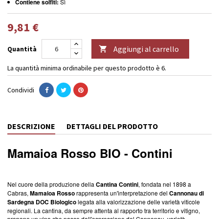
Contiene solfiti:
Sì
9,81 €
Aggiungi al carrello
Quantità

La quantità minima ordinabile per questo prodotto è 6.
Condividi
DESCRIZIONE
DETTAGLI DEL PRODOTTO
Mamaioa Rosso BIO - Contini
Nel cuore della produzione della
Cantina Contini
, fondata nel 1898 a
Cabras,
Mamaioa Rosso
rappresenta un'interpretazione del
Cannonau di
Sardegna DOC Biologico
legata alla valorizzazione delle varietà viticole
regionali. La cantina, da sempre attenta al rapporto tra territorio e vitigno,
propone un vino che nasce dall'espressione del Cannonau, varietà