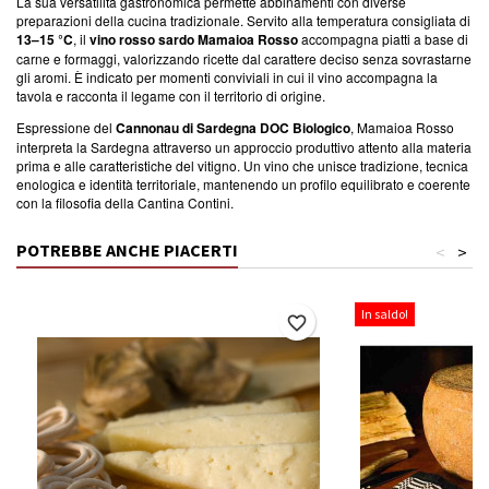
La sua versatilità gastronomica permette abbinamenti con diverse
preparazioni della cucina tradizionale. Servito alla temperatura consigliata di
13–15 °C
, il
vino rosso sardo Mamaioa Rosso
accompagna piatti a base di
carne e formaggi, valorizzando ricette dal carattere deciso senza sovrastarne
gli aromi. È indicato per momenti conviviali in cui il vino accompagna la
tavola e racconta il legame con il territorio di origine.
Espressione del
Cannonau di Sardegna DOC Biologico
, Mamaioa Rosso
interpreta la Sardegna attraverso un approccio produttivo attento alla materia
prima e alle caratteristiche del vitigno. Un vino che unisce tradizione, tecnica
enologica e identità territoriale, mantenendo un profilo equilibrato e coerente
con la filosofia della Cantina Contini.
POTREBBE ANCHE PIACERTI
<
>
In saldo!
favorite_border