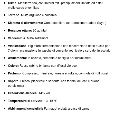
Clima:
Mediterraneo, con inverni miti, precipitazioni limitate ed estati
molto calde e ventilate
Terreno:
Misto argilloso e calcareo
Sistema di allevamento:
Controspalliera (cordone speronato e Guyot)
Resa per ettaro:
90 quintali
Vendemmia:
Metà settembre
Vinificazione:
Pigiatura, fermentazione con macerazione delle bucce per
7 giorni, maturazione in vasche di cemento vetrificato e serbatoi in acciaio
Affinamento:
In acciaio, cemento e bottiglia per alcuni mesi
Colore:
Rosso rubino brillante con riflessi violacei
Profumo:
Complesso, minerale, floreale e fruttato, con note di frutti rossi
Sapore:
Fresco, piacevole e saporito, con tannini delicati e buona
persistenza
Gradazione alcolica:
14% vol.
Temperatura di servizio:
13–15 °C
Abbinamenti consigliati:
Formaggi e piatti a base di carne