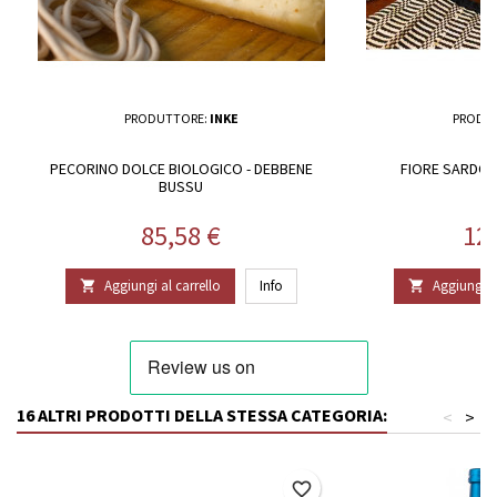
PRODUTTORE:
INKE
PRODU
PECORINO DOLCE BIOLOGICO - DEBBENE
FIORE SARDO 
BUSSU
Prezzo
Pr
85,58 €
12
Aggiungi al carrello
Info
Aggiungi al


16 ALTRI PRODOTTI DELLA STESSA CATEGORIA:
<
>
favorite_border