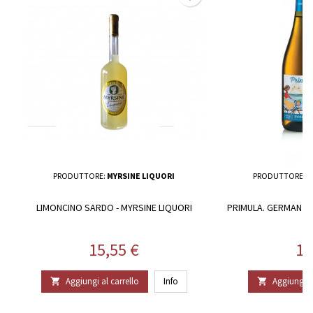
PRODUTTORE:
MYRSINE LIQUORI
PRODUTTORE:
B
LIMONCINO SARDO - MYRSINE LIQUORI
PRIMULA. GERMAN PIL
Prezzo
Pr
15,55 €
10
Aggiungi al carrello
Info
Aggiungi al

