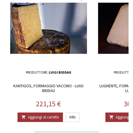
PRODUTTORE:
LUIGI BIDDAU
PRODUTTOR
KANTIGOS, FORMAGGIO VACCINO - LUIGI
LUGHENTE, FORMA
BIDDAU
LUIG
Prezzo
Pr
221,15 €
30
Aggiungi al carrello
Info
Aggiungi al

