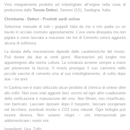
Vino integralmente prodotto ed imbottigliato all’origine nella zona di
produzione dalle
Tenute Dettori
, Sennori (SS), Sardegna. Italia.
Chimbanta - Dettori - Prodotti sardi online
Selezione manuale di tutti i grappoli fatta da me e mio padre su un
tavolo in acciaio costruito appositamente. L’uva viene diraspata ma non
pigiata e viene lasciata a macerare nei tini di Cemento senza aggiunta
alcuna di solforosa.
La durata della macerazione dipende dalle caratteristiche del mosto.
Può durare dai due ai venti giorni. Macerazioni più lunghe non
appartengono alla nostra cultura. La svinatura avviene sempre a mano
per preservare la buccia. Il mosto prosegue il suo cammino nelle
piccole vasche di cemento sino al suo imbottigliamento, di solito dopo
due – tre anni.
In Cantina non è stato utilizzato alcun prodotto di chimica di sintesi oltre
allo zolfo. Non sono stati aggiunti lievi, enzimi ed ogni altro coadiuvante
della vinificazione e maturazione del vino. Non filtrato, non chiarificato,
non barricato. Lasciare riposare dopo il trasporto, lasciare ossigenare
nel bicchiere, eventuali residui e CO2 sono naturali. Ogni bottiglia può
essere diversa. Non usiamo vitigni – vini internazionali per
addomesticare i nostri vini.
Ingredienti: Uva, Zolfo.