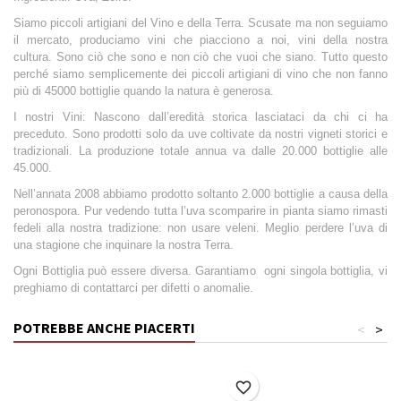
Siamo piccoli artigiani del Vino e della Terra. Scusate ma non seguiamo
il mercato, produciamo vini che piacciono a noi, vini della nostra
cultura. Sono ciò che sono e non ciò che vuoi che siano. Tutto questo
perché siamo semplicemente dei piccoli artigiani di vino che non fanno
più di 45000 bottiglie quando la natura è generosa.
I nostri Vini:
Nascono dall’eredità storica lasciataci da chi ci ha
preceduto. Sono prodotti solo da uve coltivate da nostri vigneti storici e
tradizionali. La produzione totale annua va dalle 20.000 bottiglie alle
45.000.
Nell’annata 2008 abbiamo prodotto soltanto 2.000 bottiglie a causa della
peronospora. Pur vedendo tutta l’uva scomparire in pianta siamo rimasti
fedeli alla nostra tradizione: non usare veleni. Meglio perdere l’uva di
una stagione che inquinare la nostra Terra.
Ogni Bottiglia può essere diversa. Garantiamo ogni singola bottiglia, vi
preghiamo di contattarci per difetti o anomalie.
POTREBBE ANCHE PIACERTI
<
>
favorite_border