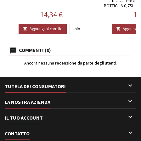
D.O.C. - PRODO
BOTTIGLIA 0,75L -
Prezzo
Pr
14,34 €
16
Aggiungi al carrello
Info
Aggiungi al


COMMENTI (0)
Ancora nessuna recensione da parte degli utenti.

TUTELA DEI CONSUMATORI

LA NOSTRA AZIENDA

IL TUO ACCOUNT

CONTATTO