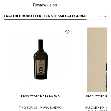
16 ALTRI PRODOTTI DELLA STESSA CATEGORIA:
<
>
favorite_border
PRODUTTORE:
MORA & MEMO
PRODUTTORE:
POD
TINO SUR LIE - MORA & MEMO
NASCIMENTO - C