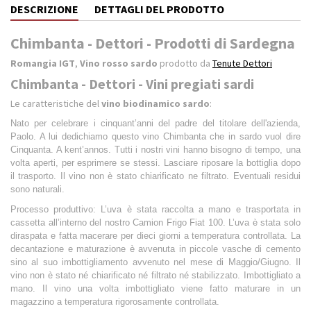
DESCRIZIONE
DETTAGLI DEL PRODOTTO
Chimbanta - Dettori - Prodotti di Sardegna
Romangia IGT
,
Vino rosso sardo
prodotto da
Tenute Dettori
Chimbanta - Dettori - Vini pregiati sardi
Le caratteristiche del
vino biodinamico sardo
:
Nato per celebrare i cinquant’anni del padre del titolare dell'azienda,
Paolo. A lui dedichiamo questo vino Chimbanta che in sardo vuol dire
Cinquanta. A kent’annos. Tutti i nostri vini hanno bisogno di tempo, una
volta aperti, per esprimere se stessi. Lasciare riposare la bottiglia dopo
il trasporto. Il vino non è stato chiarificato ne filtrato. Eventuali residui
sono naturali.
Processo produttivo:
L’uva è stata raccolta a mano e trasportata in
cassetta all’interno del nostro Camion Frigo Fiat 100. L’uva è stata solo
diraspata e fatta macerare per dieci giorni a temperatura controllata. La
decantazione e maturazione è avvenuta in piccole vasche di cemento
sino al suo imbottigliamento avvenuto nel mese di Maggio/Giugno. Il
vino non è stato né chiarificato né filtrato né stabilizzato. Imbottigliato a
mano. Il vino una volta imbottigliato viene fatto maturare in un
magazzino a temperatura rigorosamente controllata.