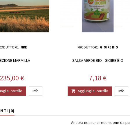
RODUTTORE:
INKE
PRODUTTORE:
GIOIRE BIO
EZIONE MARMILLA
SALSA VERDE BIO - GIOIRE BIO
Prezzo
Prezzo
235,00 €
7,18 €
ngi al carrello
Info
Aggiungi al carrello
Info

TI (0)
Ancora nessuna recensione da part