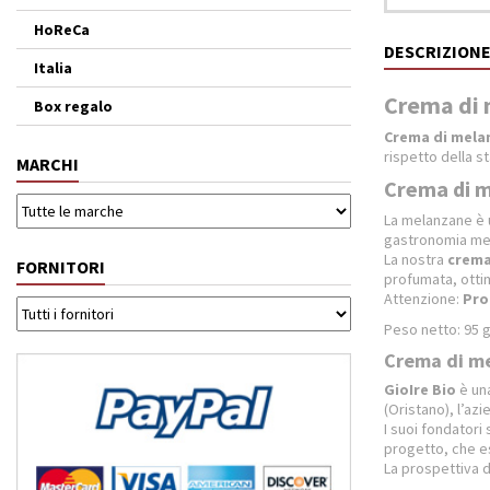
HoReCa
DESCRIZION
Italia
Crema di m
Box regalo
Crema di mel
rispetto della st
MARCHI
Crema di me
La melanzane è 
gastronomia medi
La nostra
crema
FORNITORI
profumata, ottim
Attenzione:
Pro
Peso netto: 95 g
Crema di me
GioIre Bio
è una
(Oristano), l’az
I suoi fondatori
progetto, che e
La prospettiva d