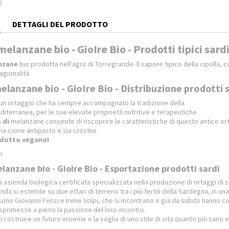
E
DETTAGLI DEL PRODOTTO
elanzane bio - GioIre Bio - Prodotti tipici sard
anzane
bio prodotta nell'agro di Torregrande. Il sapore tipico della cipolla, 
agionalità.
lanzane bio - GioIre Bio - Distribuzione prodotti 
un ortaggio che ha sempre accompagnato la tradizione della
terranea, per le sue elevate proprietà nutritive e terapeutiche.
 di
melanzane consente di riscoprire le caratteristiche di questo antico or
a come antipasto e sui crostini.
dotto vegano!
r
lanzane bio - GioIre Bio - Esportazione prodotti sardi
 azienda biologica certificata specializzata nella produzione di ortaggi di sta
ienda si estende su due ettari di terreno tra i più fertili della Sardegna, in 
 sono Giovanni Fenzi e Irene Volpi, che si incontrano e già da subito hanno 
sprimesse a pieno la passione del loro incontro.
i costruire un futuro insieme e la voglia di uno stile di vita quanto più sano 