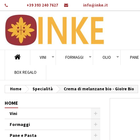
Telefono:
+39 393 240 7627
E-mail:
info@inke.it
Ag
Cr
A
add_circle_outline
Dev
Nom
des
VINI
FORMAGGI
OLIO
PANE 
BOX REGALO
Home
Specialità
Crema di melanzane bio - GioIre Bio
HOME
Vini
Formaggi
Pane e Pasta