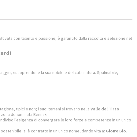
i
coltivata con talento e passione, è garantito dalla raccolta e selezione
nel
sardi
taggio, riscoprendone la sua nobile e delicata natura. Spalmabile,
gione, tipici e non; i suoi terreni si trovano nella
Valle del Tirso
una zona denominata Bennaxi.
condiviso l’esigenza di convergere le loro forze e competenze in un unico
e sostenibile, si è contratto in un unico nome, dando vita a:
GioIre Bio
.