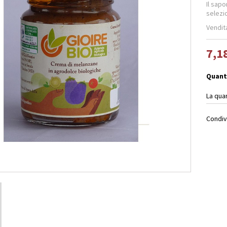
Il sap
selez
Vendi
7,1
Quant
La qua
Condiv