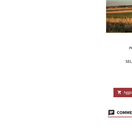
P
SEL
Aggiu

COMMEN