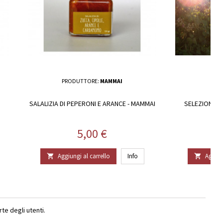
PRODUTTORE:
MAMMAI
PR
SALALIZIA DI PEPERONI E ARANCE - MAMMAI
SELEZIONE P
Prezzo
5,00 €
Aggiungi al carrello
Info
Aggiun


e degli utenti.