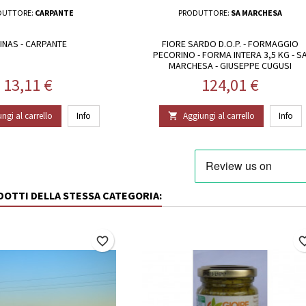
DUTTORE:
CARPANTE
PRODUTTORE:
SA MARCHESA
INAS - CARPANTE
FIORE SARDO D.O.P. - FORMAGGIO
PECORINO - FORMA INTERA 3,5 KG - S
MARCHESA - GIUSEPPE CUGUSI
Prezzo
Prezzo
13,11 €
124,01 €
ngi al carrello
Info
Aggiungi al carrello
Info

ODOTTI DELLA STESSA CATEGORIA:
favorite_border
favorite_