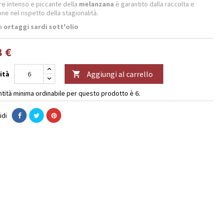
ore intenso e piccante della
melanzana
è garantito dalla raccolta e
ione
nel rispetto della stagionalità.
ta
ortaggi sardi sott'olio
8 €
Aggiungi al carrello
ità

ntità minima ordinabile per questo prodotto è 6.
idi