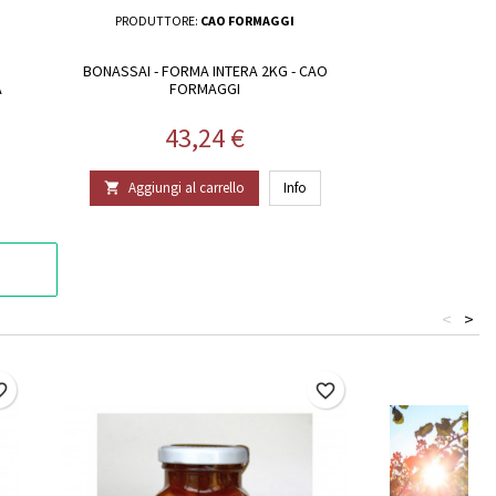
PRODUTTORE:
CAO FORMAGGI
BONASSAI - FORMA INTERA 2KG - CAO
A
FORMAGGI
Prezzo
43,24 €
Aggiungi al carrello
Info

<
>
border
favorite_border