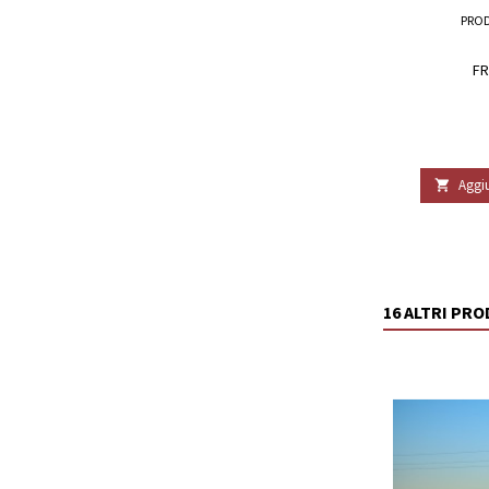
PRO
FR
Aggiu

16 ALTRI PR