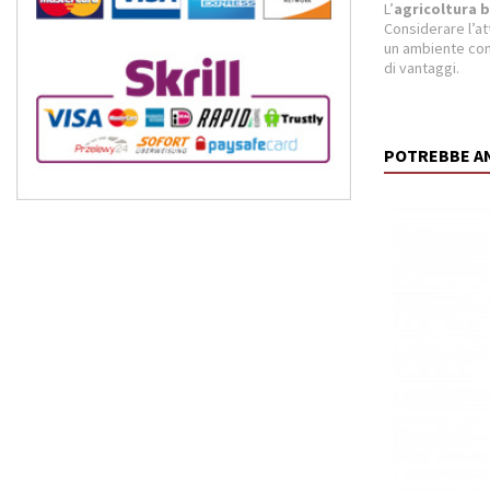
L’
agricoltura b
Considerare l’att
un ambiente co
di vantaggi.
POTREBBE A