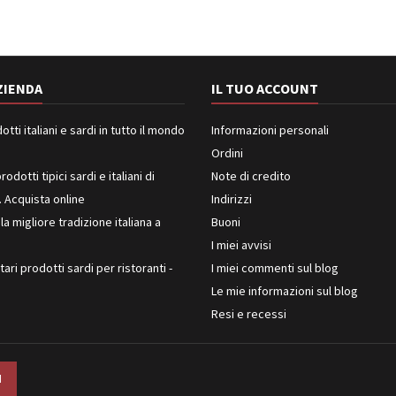
ZIENDA
IL TUO ACCOUNT
ti italiani e sardi in tutto il mondo
Informazioni personali
Ordini
rodotti tipici sardi e italiani di
Note di credito
. Acquista online
Indirizzi
 la migliore tradizione italiana a
Buoni
I miei avvisi
ari prodotti sardi per ristoranti -
I miei commenti sul blog
Le mie informazioni sul blog
Resi e recessi