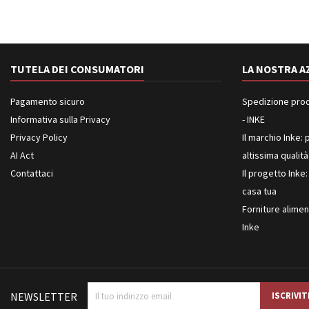
TUTELA DEI CONSUMATORI
LA NOSTRA A
Pagamento sicuro
Spedizione prodot
Informativa sulla Privacy
- INKE
Privacy Policy
Il marchio Inke: p
AI Act
altissima qualità
Contattaci
Il progetto Inke:
casa tua
Forniture aliment
Inke
NEWSLETTER