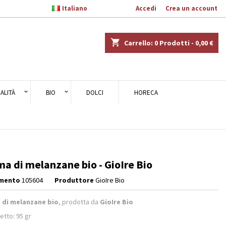

Italiano
Benvenuto,
Accedi
o
Crea un account
×
×
×
shopping_cart
Carrello:
0
Prodotti - 0,00 €
ALITÀ
BIO
DOLCI
HORECA
i
i
a di melanzane bio - GioIre Bio
imento
105604
Produttore
GioIre Bio
 di melanzane bio
, prodotta da
GioIre Bio
etto: 95 gr