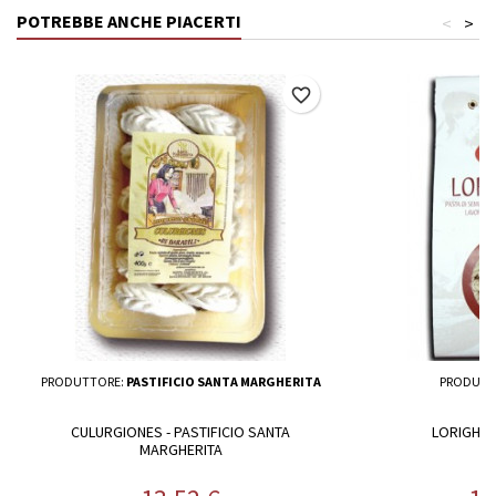
POTREBBE ANCHE PIACERTI
<
>
favorite_border
PRODUTTORE:
PASTIFICIO SANTA MARGHERITA
PRODUTT
CULURGIONES - PASTIFICIO SANTA
LORIGHIT
MARGHERITA