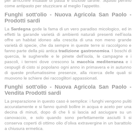
per arricchire insalate di pasta e sfiziose tartine. Squisiti perfino
come antipasto per stuzzicare al meglio l’appetito.
Funghi sott'olio - Nuova Agricola San Paolo -
Prodotti sardi
La
Sardegna
gode la fama di un vero paradiso micologico, ed in
effetti la garande varietà di ambienti naturali presenti nell'isola
offre un habitat idoneo alla crescita di una non meno grande
varietà di specie, che da sempre in queste terre si raccolgono e
fanno parte della più antica
tradizione gastronomica
. I boschi di
quercia, le sugherelle e le pinete dell'isola, le campagne e i
pascoli, i terreni dove crescono la
macchia mediterranea
e i
cespugli di cisto si popolano ogni anno in primavera e in autunno
di queste profumatissime presenze, alla ricerca delle quali si
muovono le schiere dei raccoglitori appassionati.
Funghi sott'olio - Nuova Agricola San Paolo -
Vendita Prodotti sardi
La preparazione in questo caso è semplice: i funghi vengono puliti
accuratamente e si fanno quindi bollire in acqua e aceto per una
decina di minuti, dopo di che li si lascia ad asciugare su un
canovaccio, e solo quando sono perfettamente asciutti li si
conserva coperti di ottimo olio d'oliva extravergine in un barattolo
a chiusura ermetica.