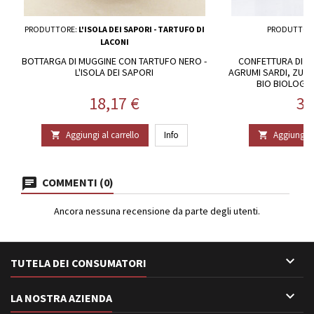
PRODUTTORE:
L'ISOLA DEI SAPORI - TARTUFO DI
PRODUTTOR
LACONI
BOTTARGA DI MUGGINE CON TARTUFO NERO -
CONFETTURA DI C
L'ISOLA DEI SAPORI
AGRUMI SARDI, ZUC
BIO BIOLOGIC
Prezzo
Pr
18,17 €
31
Aggiungi al carrello
Info
Aggiungi al


COMMENTI (0)
Ancora nessuna recensione da parte degli utenti.

TUTELA DEI CONSUMATORI

LA NOSTRA AZIENDA